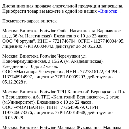
Дистанционная продажа алкогольной продукции запрещена.
Приобрести товар вы можете в одной из наших
«Винотек»
.
Посмотреть адреса винотек
Москва: Винотека Fortwine Outlet Нагатинская. Варшавское
ш., д.36 (м. Нагатинская). Ежедневно с 10 до 23 часов.
ООО "Фортуна", ИНН – 7721746704, ОГРН - 1127746004495,
лицензия: 77РПА0004042, действует до 24.05.2028
Москва: Винотека Fortwine Черемушки ул.
Новочеремушкинская, д.15/29. (м. Академическая).
Ежедневно с 10 до 22 часов.
ООО «Массандра Черемушки», ИНН - 7727816122, ОГРН -
1137746914997, лицензия: 77РПА0009293, действует до
05.12.2028 г.
Москва: Винотека Fortwine ТРЦ Капитолий Вернадского. Пр-
т Вернадского, д.6, ТРЦ «Капитолий Вернадского», 2 этаж
(м.Университет). Ежедневно с 10 до 22 часов.
ООО «ФОРТВАЙН», ИНН - 7726459679, ОГРН -
1197746673376, лицензия: 77РПА0014948, действует до
26.05.2028
Москва: Винотека Fortwine Маршала Жукова. пр-т Маршала