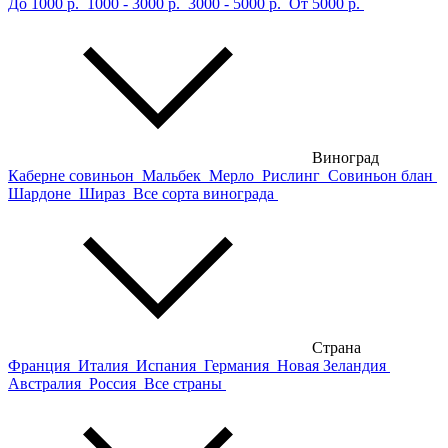
До 1000 р.
1000 - 3000 р.
3000 - 5000 р.
От 5000 р.
Виноград
Каберне совиньон
Мальбек
Мерло
Рислинг
Совиньон блан
Шардоне
Шираз
Все сорта винограда
Страна
Франция
Италия
Испания
Германия
Новая Зеландия
Австралия
Россия
Все страны