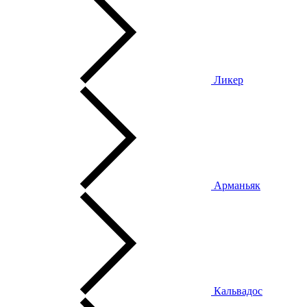
Ликер
Арманьяк
Кальвадос