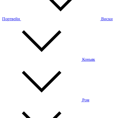
Портвейн
Виски
Коньяк
Ром