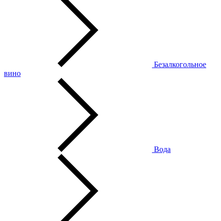
Безалкогольное
вино
Вода