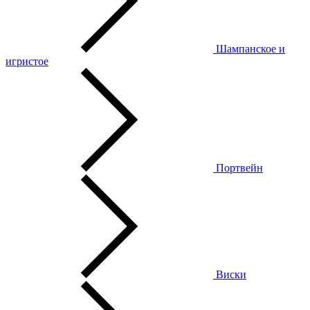
Шампанское и
игристое
Портвейн
Виски