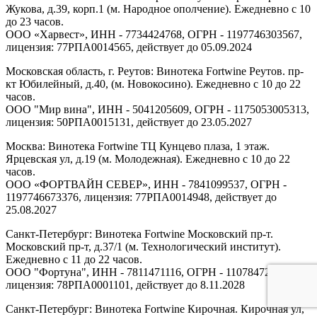
Жукова, д.39, корп.1 (м. Народное ополчение). Ежедневно с 10
до 23 часов.
ООО «Харвест», ИНН - 7734424768, ОГРН - 1197746303567,
лицензия: 77РПА0014565, действует до 05.09.2024
Московская область, г. Реутов: Винотека Fortwine Реутов. пр-
кт Юбилейный, д.40, (м. Новокосино). Ежедневно с 10 до 22
часов.
ООО "Мир вина", ИНН - 5041205609, ОГРН - 1175053005313,
лицензия: 50РПА0015131, действует до 23.05.2027
Москва: Винотека Fortwine ТЦ Кунцево плаза, 1 этаж.
Ярцевская ул, д.19 (м. Молодежная). Ежедневно с 10 до 22
часов.
ООО «ФОРТВАЙН СЕВЕР», ИНН - 7841099537, ОГРН -
1197746673376, лицензия: 77РПА0014948, действует до
25.08.2027
Санкт-Петербург: Винотека Fortwine Московский пр-т.
Московский пр-т, д.37/1 (м. Технологический институт).
Ежедневно с 11 до 22 часов.
ООО "Фортуна", ИНН - 7811471116, ОГРН - 1107847277438,
лицензия: 78РПА0001101, действует до 8.11.2028
Санкт-Петербург: Винотека Fortwine Кирочная. Кирочная ул,