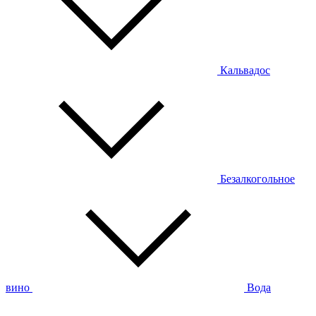
Кальвадос
Безалкогольное
вино
Вода