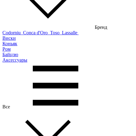
Бренд
Codorniu
Conca d'Oro
Toso
Lassalle
Виски
Коньяк
Ром
Байцзю
Аксессуары
Все