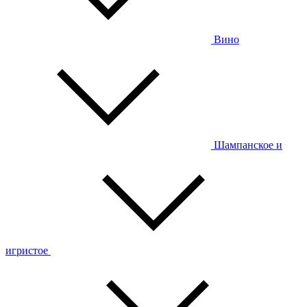
Вино
Шампанское и
игристое