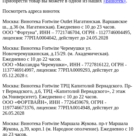
Приобрести товар вы можете в одной из наших
«Винотек»
.
Посмотреть адреса винотек
Москва: Винотека Fortwine Outlet Нагатинская. Варшавское
ш., д.36 (м. Нагатинская). Ежедневно с 10 до 23 часов.
ООО "Фортуна", ИНН – 7721746704, ОГРН - 1127746004495,
лицензия: 77РПА0004042, действует до 24.05.2028
Москва: Винотека Fortwine Черемушки ул.
Новочеремушкинская, д.15/29. (м. Академическая).
Ежедневно с 10 до 22 часов.
ООО «Массандра Черемушки», ИНН - 7727816122, ОГРН -
1137746914997, лицензия: 77РПА0009293, действует до
05.12.2028 г.
Москва: Винотека Fortwine ТРЦ Капитолий Вернадского. Пр-
т Вернадского, д.6, ТРЦ «Капитолий Вернадского», 2 этаж
(м.Университет). Ежедневно с 10 до 22 часов.
ООО «ФОРТВАЙН», ИНН - 7726459679, ОГРН -
1197746673376, лицензия: 77РПА0014948, действует до
26.05.2028
Москва: Винотека Fortwine Маршала Жукова. пр-т Маршала
Жукова, д.39, корп.1 (м. Народное ополчение). Ежедневно с 10
до 23 часов.