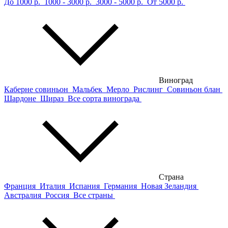
До 1000 р.
1000 - 3000 р.
3000 - 5000 р.
От 5000 р.
Виноград
Каберне совиньон
Мальбек
Мерло
Рислинг
Совиньон блан
Шардоне
Шираз
Все сорта винограда
Страна
Франция
Италия
Испания
Германия
Новая Зеландия
Австралия
Россия
Все страны