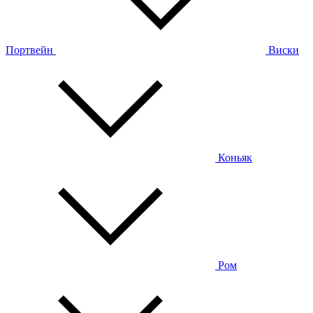
Портвейн
Виски
Коньяк
Ром