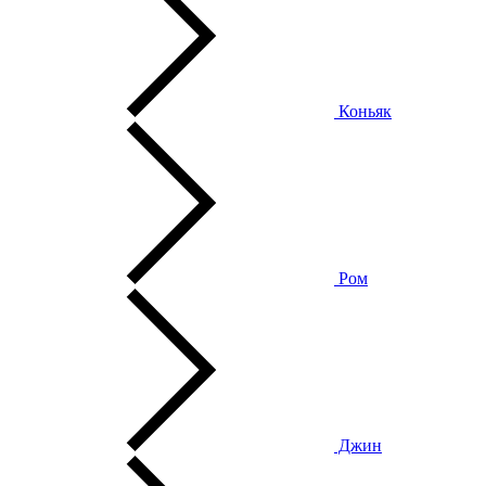
Коньяк
Ром
Джин