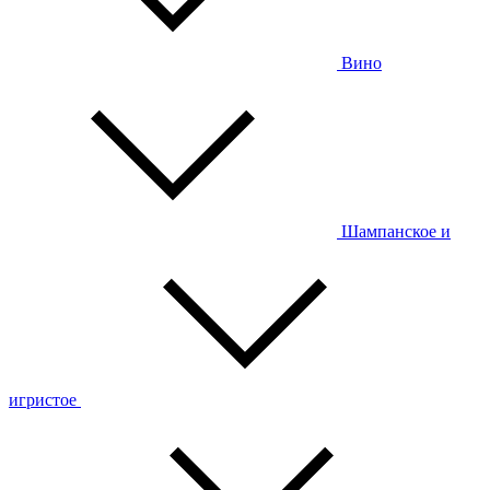
Вино
Шампанское и
игристое