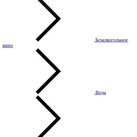
Безалкогольное
вино
Вода