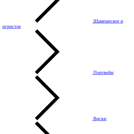
Шампанское и
игристое
Портвейн
Виски