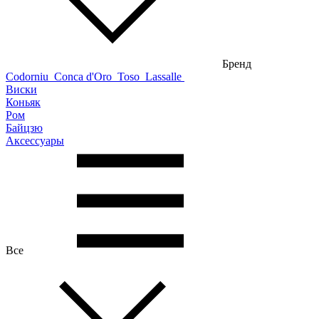
Бренд
Codorniu
Conca d'Oro
Toso
Lassalle
Виски
Коньяк
Ром
Байцзю
Аксессуары
Все