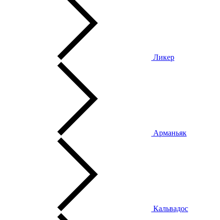
Ликер
Арманьяк
Кальвадос