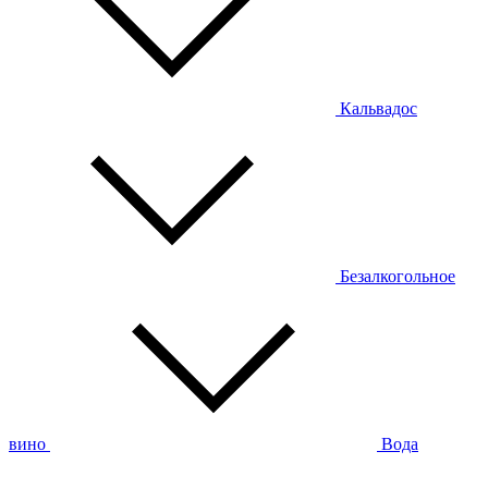
Кальвадос
Безалкогольное
вино
Вода