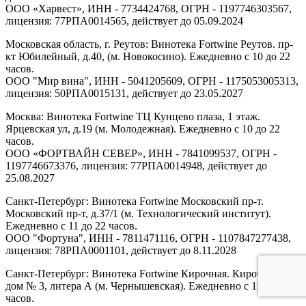
ООО «Харвест», ИНН - 7734424768, ОГРН - 1197746303567,
лицензия: 77РПА0014565, действует до 05.09.2024
Московская область, г. Реутов: Винотека Fortwine Реутов. пр-
кт Юбилейный, д.40, (м. Новокосино). Ежедневно с 10 до 22
часов.
ООО "Мир вина", ИНН - 5041205609, ОГРН - 1175053005313,
лицензия: 50РПА0015131, действует до 23.05.2027
Москва: Винотека Fortwine ТЦ Кунцево плаза, 1 этаж.
Ярцевская ул, д.19 (м. Молодежная). Ежедневно с 10 до 22
часов.
ООО «ФОРТВАЙН СЕВЕР», ИНН - 7841099537, ОГРН -
1197746673376, лицензия: 77РПА0014948, действует до
25.08.2027
Санкт-Петербург: Винотека Fortwine Московский пр-т.
Московский пр-т, д.37/1 (м. Технологический институт).
Ежедневно с 11 до 22 часов.
ООО "Фортуна", ИНН - 7811471116, ОГРН - 1107847277438,
лицензия: 78РПА0001101, действует до 8.11.2028
Санкт-Петербург: Винотека Fortwine Кирочная. Кирочная ул,
дом № 3, литера А (м. Чернышевская). Ежедневно с 11 до 22
часов.