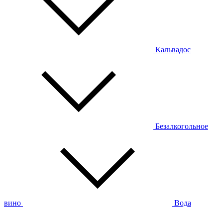
Кальвадос
Безалкогольное
вино
Вода