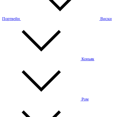
Портвейн
Виски
Коньяк
Ром