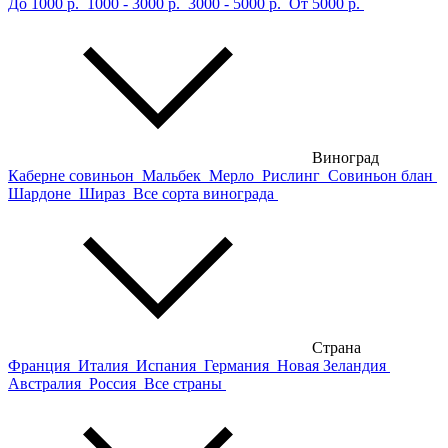
До 1000 р.
1000 - 3000 р.
3000 - 5000 р.
От 5000 р.
Виноград
Каберне совиньон
Мальбек
Мерло
Рислинг
Совиньон блан
Шардоне
Шираз
Все сорта винограда
Страна
Франция
Италия
Испания
Германия
Новая Зеландия
Австралия
Россия
Все страны