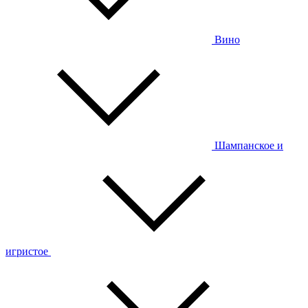
Вино
Шампанское и
игристое