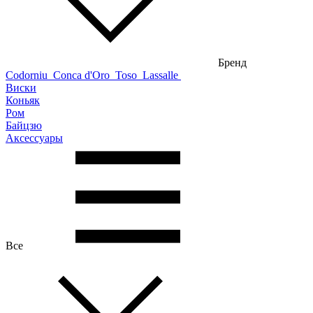
Бренд
Codorniu
Conca d'Oro
Toso
Lassalle
Виски
Коньяк
Ром
Байцзю
Аксессуары
Все