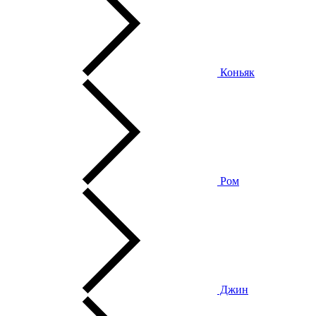
Коньяк
Ром
Джин