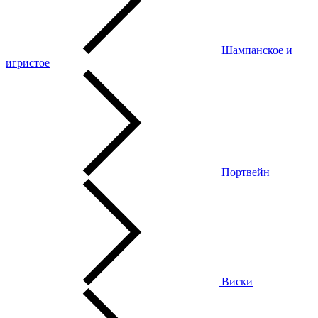
Шампанское и
игристое
Портвейн
Виски