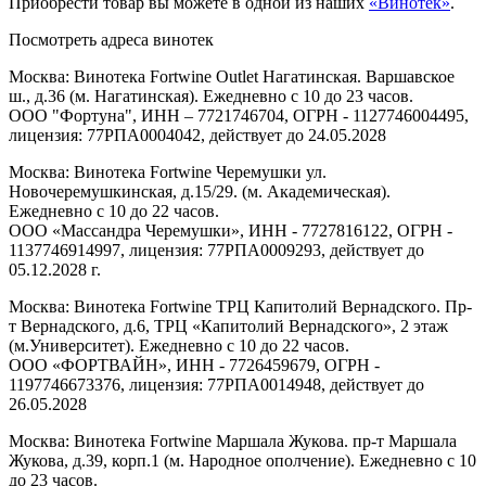
Приобрести товар вы можете в одной из наших
«Винотек»
.
Посмотреть адреса винотек
Москва: Винотека Fortwine Outlet Нагатинская. Варшавское
ш., д.36 (м. Нагатинская). Ежедневно с 10 до 23 часов.
ООО "Фортуна", ИНН – 7721746704, ОГРН - 1127746004495,
лицензия: 77РПА0004042, действует до 24.05.2028
Москва: Винотека Fortwine Черемушки ул.
Новочеремушкинская, д.15/29. (м. Академическая).
Ежедневно с 10 до 22 часов.
ООО «Массандра Черемушки», ИНН - 7727816122, ОГРН -
1137746914997, лицензия: 77РПА0009293, действует до
05.12.2028 г.
Москва: Винотека Fortwine ТРЦ Капитолий Вернадского. Пр-
т Вернадского, д.6, ТРЦ «Капитолий Вернадского», 2 этаж
(м.Университет). Ежедневно с 10 до 22 часов.
ООО «ФОРТВАЙН», ИНН - 7726459679, ОГРН -
1197746673376, лицензия: 77РПА0014948, действует до
26.05.2028
Москва: Винотека Fortwine Маршала Жукова. пр-т Маршала
Жукова, д.39, корп.1 (м. Народное ополчение). Ежедневно с 10
до 23 часов.