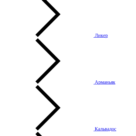
Ликер
Арманьяк
Кальвадос