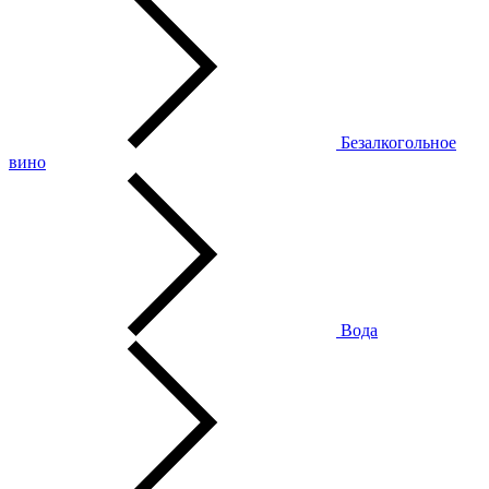
Безалкогольное
вино
Вода