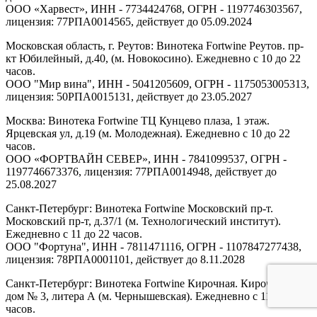
ООО «Харвест», ИНН - 7734424768, ОГРН - 1197746303567,
лицензия: 77РПА0014565, действует до 05.09.2024
Московская область, г. Реутов: Винотека Fortwine Реутов. пр-
кт Юбилейный, д.40, (м. Новокосино). Ежедневно с 10 до 22
часов.
ООО "Мир вина", ИНН - 5041205609, ОГРН - 1175053005313,
лицензия: 50РПА0015131, действует до 23.05.2027
Москва: Винотека Fortwine ТЦ Кунцево плаза, 1 этаж.
Ярцевская ул, д.19 (м. Молодежная). Ежедневно с 10 до 22
часов.
ООО «ФОРТВАЙН СЕВЕР», ИНН - 7841099537, ОГРН -
1197746673376, лицензия: 77РПА0014948, действует до
25.08.2027
Санкт-Петербург: Винотека Fortwine Московский пр-т.
Московский пр-т, д.37/1 (м. Технологический институт).
Ежедневно с 11 до 22 часов.
ООО "Фортуна", ИНН - 7811471116, ОГРН - 1107847277438,
лицензия: 78РПА0001101, действует до 8.11.2028
Санкт-Петербург: Винотека Fortwine Кирочная. Кирочная ул,
дом № 3, литера А (м. Чернышевская). Ежедневно с 11 до 22
часов.