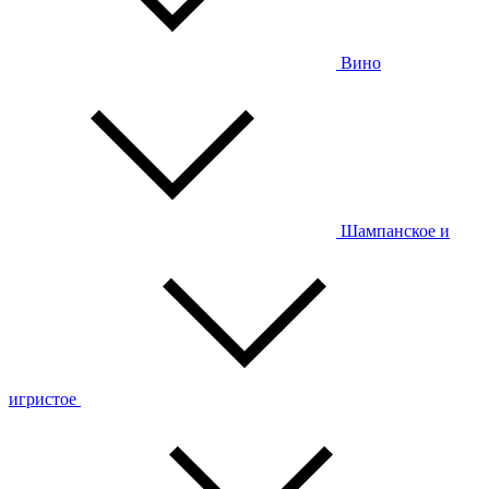
Вино
Шампанское и
игристое