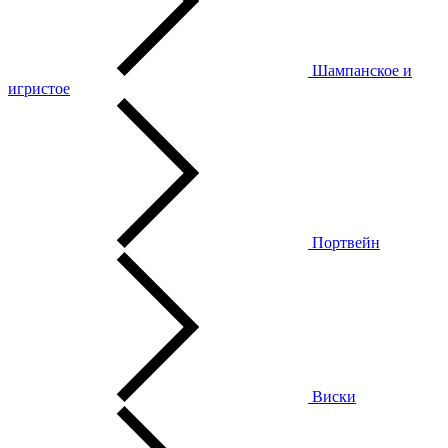
Шампанское и
игристое
Портвейн
Виски