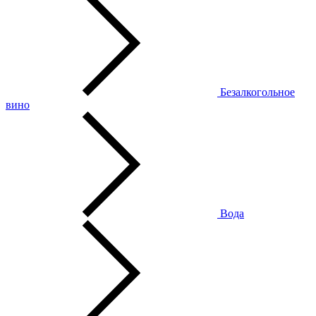
Безалкогольное
вино
Вода