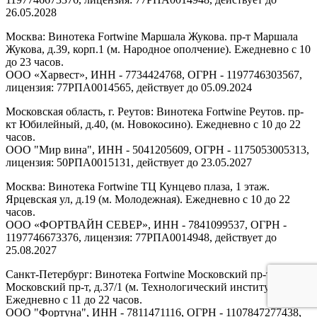
26.05.2028
Москва: Винотека Fortwine Маршала Жукова. пр-т Маршала
Жукова, д.39, корп.1 (м. Народное ополчение). Ежедневно с 10
до 23 часов.
ООО «Харвест», ИНН - 7734424768, ОГРН - 1197746303567,
лицензия: 77РПА0014565, действует до 05.09.2024
Московская область, г. Реутов: Винотека Fortwine Реутов. пр-
кт Юбилейный, д.40, (м. Новокосино). Ежедневно с 10 до 22
часов.
ООО "Мир вина", ИНН - 5041205609, ОГРН - 1175053005313,
лицензия: 50РПА0015131, действует до 23.05.2027
Москва: Винотека Fortwine ТЦ Кунцево плаза, 1 этаж.
Ярцевская ул, д.19 (м. Молодежная). Ежедневно с 10 до 22
часов.
ООО «ФОРТВАЙН СЕВЕР», ИНН - 7841099537, ОГРН -
1197746673376, лицензия: 77РПА0014948, действует до
25.08.2027
Санкт-Петербург: Винотека Fortwine Московский пр-т.
Московский пр-т, д.37/1 (м. Технологический институт).
Ежедневно с 11 до 22 часов.
ООО "Фортуна", ИНН - 7811471116, ОГРН - 1107847277438,