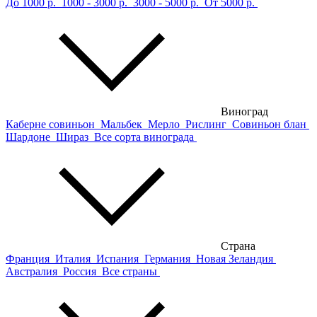
До 1000 р.
1000 - 3000 р.
3000 - 5000 р.
От 5000 р.
Виноград
Каберне совиньон
Мальбек
Мерло
Рислинг
Совиньон блан
Шардоне
Шираз
Все сорта винограда
Страна
Франция
Италия
Испания
Германия
Новая Зеландия
Австралия
Россия
Все страны