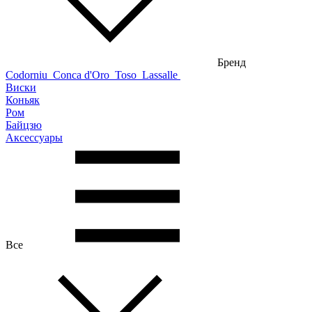
Бренд
Codorniu
Conca d'Oro
Toso
Lassalle
Виски
Коньяк
Ром
Байцзю
Аксессуары
Все