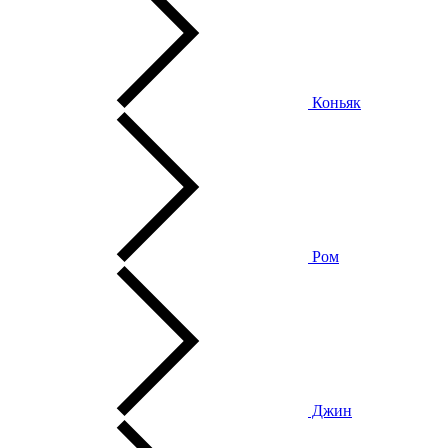
Коньяк
Ром
Джин