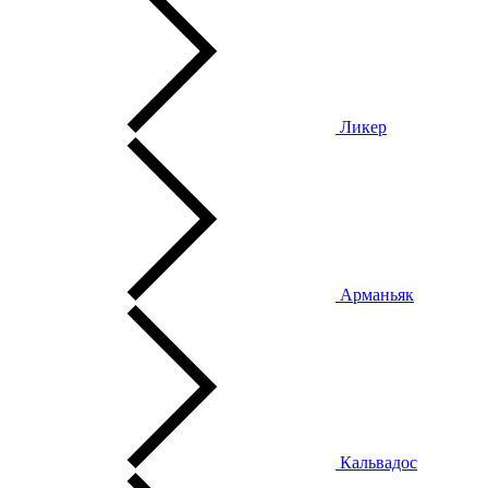
Ликер
Арманьяк
Кальвадос