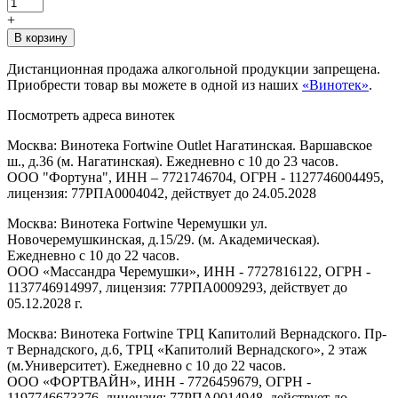
+
В корзину
Дистанционная продажа алкогольной продукции запрещена.
Приобрести товар вы можете в одной из наших
«Винотек»
.
Посмотреть адреса винотек
Москва: Винотека Fortwine Outlet Нагатинская. Варшавское
ш., д.36 (м. Нагатинская). Ежедневно с 10 до 23 часов.
ООО "Фортуна", ИНН – 7721746704, ОГРН - 1127746004495,
лицензия: 77РПА0004042, действует до 24.05.2028
Москва: Винотека Fortwine Черемушки ул.
Новочеремушкинская, д.15/29. (м. Академическая).
Ежедневно с 10 до 22 часов.
ООО «Массандра Черемушки», ИНН - 7727816122, ОГРН -
1137746914997, лицензия: 77РПА0009293, действует до
05.12.2028 г.
Москва: Винотека Fortwine ТРЦ Капитолий Вернадского. Пр-
т Вернадского, д.6, ТРЦ «Капитолий Вернадского», 2 этаж
(м.Университет). Ежедневно с 10 до 22 часов.
ООО «ФОРТВАЙН», ИНН - 7726459679, ОГРН -
1197746673376, лицензия: 77РПА0014948, действует до