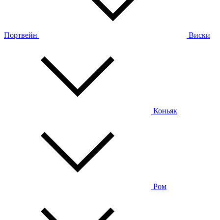
Портвейн
Виски
Коньяк
Ром