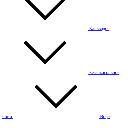
Кальвадос
Безалкогольное
вино
Вода