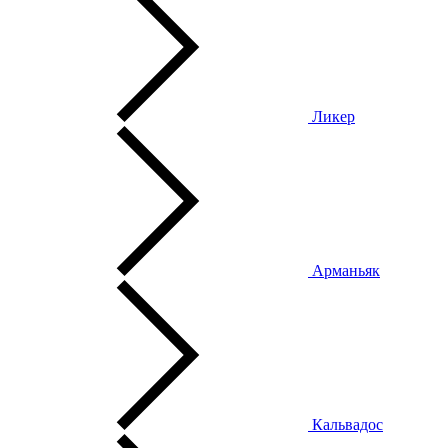
Ликер
Арманьяк
Кальвадос