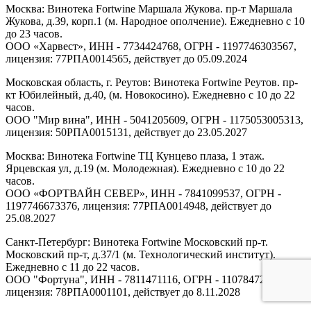
Москва: Винотека Fortwine Маршала Жукова. пр-т Маршала
Жукова, д.39, корп.1 (м. Народное ополчение). Ежедневно с 10
до 23 часов.
ООО «Харвест», ИНН - 7734424768, ОГРН - 1197746303567,
лицензия: 77РПА0014565, действует до 05.09.2024
Московская область, г. Реутов: Винотека Fortwine Реутов. пр-
кт Юбилейный, д.40, (м. Новокосино). Ежедневно с 10 до 22
часов.
ООО "Мир вина", ИНН - 5041205609, ОГРН - 1175053005313,
лицензия: 50РПА0015131, действует до 23.05.2027
Москва: Винотека Fortwine ТЦ Кунцево плаза, 1 этаж.
Ярцевская ул, д.19 (м. Молодежная). Ежедневно с 10 до 22
часов.
ООО «ФОРТВАЙН СЕВЕР», ИНН - 7841099537, ОГРН -
1197746673376, лицензия: 77РПА0014948, действует до
25.08.2027
Санкт-Петербург: Винотека Fortwine Московский пр-т.
Московский пр-т, д.37/1 (м. Технологический институт).
Ежедневно с 11 до 22 часов.
ООО "Фортуна", ИНН - 7811471116, ОГРН - 1107847277438,
лицензия: 78РПА0001101, действует до 8.11.2028