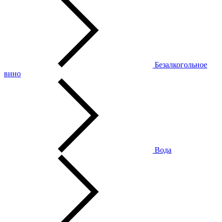
Безалкогольное
вино
Вода