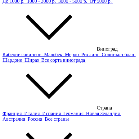
До 1000 р.
1000 - 3000 р.
3000 - 5000 р.
От 5000 р.
Виноград
Каберне совиньон
Мальбек
Мерло
Рислинг
Совиньон блан
Шардоне
Шираз
Все сорта винограда
Страна
Франция
Италия
Испания
Германия
Новая Зеландия
Австралия
Россия
Все страны