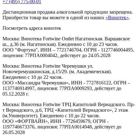
+7 (495) 775-00-01
Дистанционная продажа алкогольной продукции запрещена.
Приобрести товар вы можете в одной из наших
«Винотек»
.
Посмотреть адреса винотек
Москва: Винотека Fortwine Outlet Нагатинская. Варшавское
ш., д.36 (м. Нагатинская). Ежедневно с 10 до 23 часов.
ООО "Фортуна", ИНН – 7721746704, ОГРН - 1127746004495,
лицензия: 77РПА0004042, действует до 24.05.2028
Москва: Винотека Fortwine Черемушки ул.
Новочеремушкинская, д.15/29. (м. Академическая).
Ежедневно с 10 до 22 часов.
ООО «Массандра Черемушки», ИНН - 7727816122, ОГРН -
1137746914997, лицензия: 77РПА0009293, действует до
05.12.2028 г.
Москва: Винотека Fortwine ТРЦ Капитолий Вернадского. Пр-
т Вернадского, д.6, ТРЦ «Капитолий Вернадского», 2 этаж
(м.Университет). Ежедневно с 10 до 22 часов.
ООО «ФОРТВАЙН», ИНН - 7726459679, ОГРН -
1197746673376, лицензия: 77РПА0014948, действует до
26.05.2028