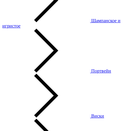
Шампанское и
игристое
Портвейн
Виски