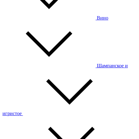
Вино
Шампанское и
игристое