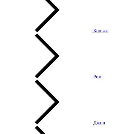
Коньяк
Ром
Джин