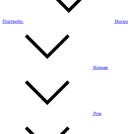
Портвейн
Виски
Коньяк
Ром