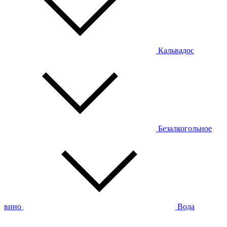
Кальвадос
Безалкогольное
вино
Вода