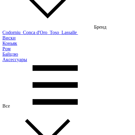
Бренд
Codorniu
Conca d'Oro
Toso
Lassalle
Виски
Коньяк
Ром
Байцзю
Аксессуары
Все