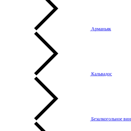
Арманьяк
Кальвадос
Безалкогольное ви