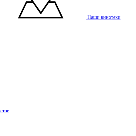
Наши винотеки
стое