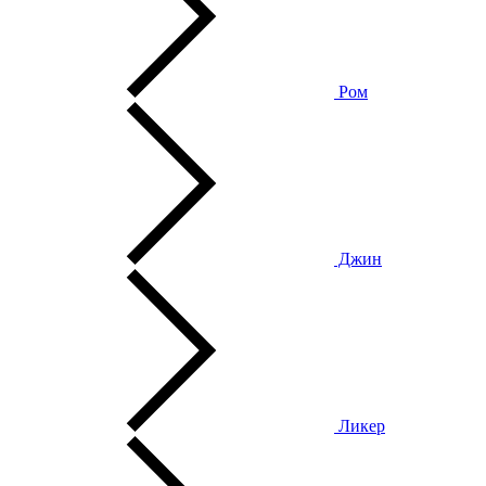
Ром
Джин
Ликер