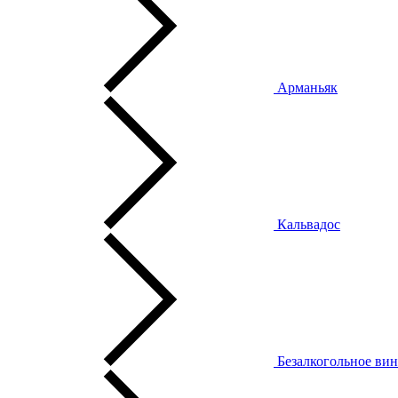
Арманьяк
Кальвадос
Безалкогольное ви