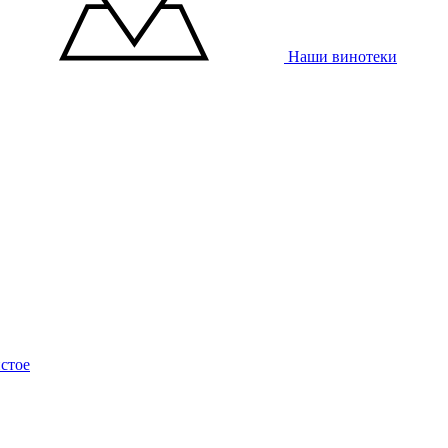
Наши винотеки
стое