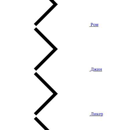
Ром
Джин
Ликер