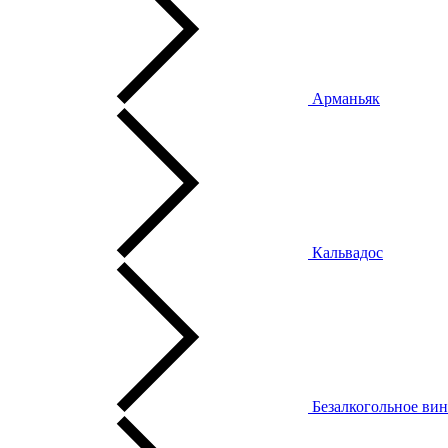
Арманьяк
Кальвадос
Безалкогольное ви