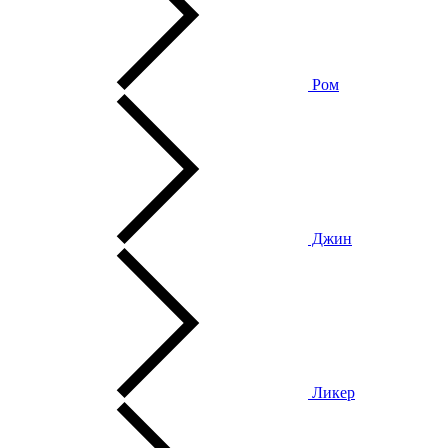
Ром
Джин
Ликер