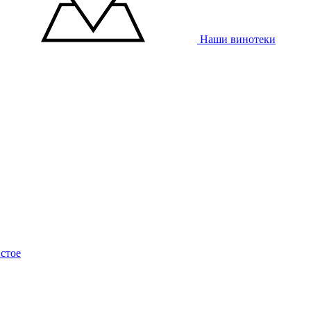
Наши винотеки
стое