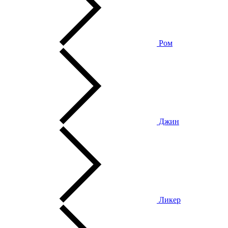
Ром
Джин
Ликер