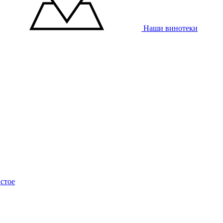
Наши винотеки
стое