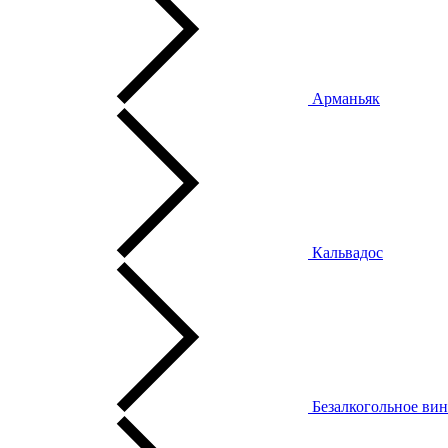
Арманьяк
Кальвадос
Безалкогольное ви