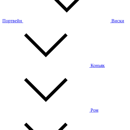
Портвейн
Виски
Коньяк
Ром