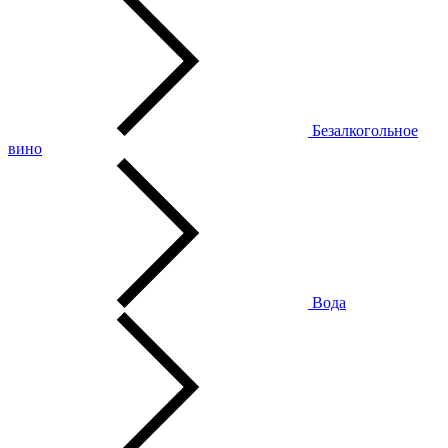
Безалкогольное
вино
Вода