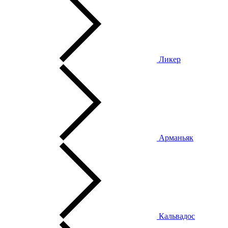
Ликер
Арманьяк
Кальвадос