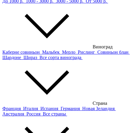
До 1000 р.
1000 - 3000 р.
3000 - 5000 р.
От 5000 р.
Виноград
Каберне совиньон
Мальбек
Мерло
Рислинг
Совиньон блан
Шардоне
Шираз
Все сорта винограда
Страна
Франция
Италия
Испания
Германия
Новая Зеландия
Австралия
Россия
Все страны