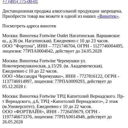
+7 (495) 775-00-01
Дистанционная продажа алкогольной продукции запрещена.
Приобрести товар вы можете в одной из наших
«Винотек»
.
Посмотреть адреса винотек
Москва: Винотека Fortwine Outlet Нагатинская. Варшавское
ш., д.36 (м. Нагатинская). Ежедневно с 10 до 23 часов.
ООО "Фортуна", ИНН – 7721746704, ОГРН - 1127746004495,
лицензия: 77РПА0004042, действует до 24.05.2028
Москва: Винотека Fortwine Черемушки ул.
Новочеремушкинская, д.15/29. (м. Академическая).
Ежедневно с 10 до 22 часов.
ООО «Массандра Черемушки», ИНН - 7727816122, ОГРН -
1137746914997, лицензия: 77РПА0009293, действует до
05.12.2028 г.
Москва: Винотека Fortwine ТРЦ Капитолий Вернадского. Пр-
т Вернадского, д.6, ТРЦ «Капитолий Вернадского», 2 этаж
(м.Университет). Ежедневно с 10 до 22 часов.
ООО «ФОРТВАЙН», ИНН - 7726459679, ОГРН -
1197746673376, лицензия: 77РПА0014948, действует до
26.05.2028