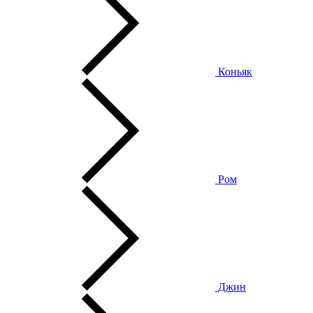
Коньяк
Ром
Джин