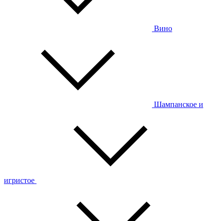
Вино
Шампанское и
игристое