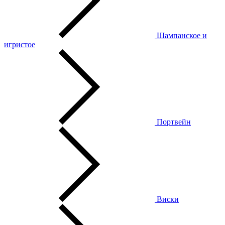
Шампанское и
игристое
Портвейн
Виски