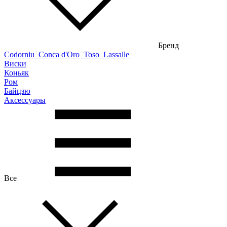
Бренд
Codorniu
Conca d'Oro
Toso
Lassalle
Виски
Коньяк
Ром
Байцзю
Аксессуары
Все