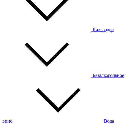
Кальвадос
Безалкогольное
вино
Вода