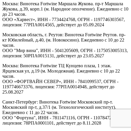
Москва: Винотека Fortwine Маршала Жукова. пр-т Маршала
Жукова, д.39, корп.1 (м. Народное ополчение). Ежедневно с 10
до 23 часов.
ООО «Харвест», ИНН - 7734424768, ОГРН - 1197746303567,
лицензия: 77РПА0014565, действует до 05.09.2024
Московская область, г. Реутов: Винотека Fortwine Реутов. пр-
кт Юбилейный, д.40, (м. Новокосино). Ежедневно с 10 до 22
часов.
ООО "Мир вина", ИНН - 5041205609, ОГРН - 1175053005313,
лицензия: 50РПА0015131, действует до 23.05.2027
Москва: Винотека Fortwine ТЦ Кунцево плаза, 1 этаж.
Ярцевская ул, д.19 (м. Молодежная). Ежедневно с 10 до 22
часов.
ООО «ФОРТВАЙН СЕВЕР», ИНН - 7841099537, ОГРН -
1197746673376, лицензия: 77РПА0014948, действует до
25.08.2027
Санкт-Петербург: Винотека Fortwine Московский пр-т.
Московский пр-т, д.37/1 (м. Технологический институт).
Ежедневно с 11 до 22 часов.
ООО "Фортуна", ИНН - 7811471116, ОГРН - 1107847277438,
лицензия: 78РПА0001101, действует до 8.11.2028