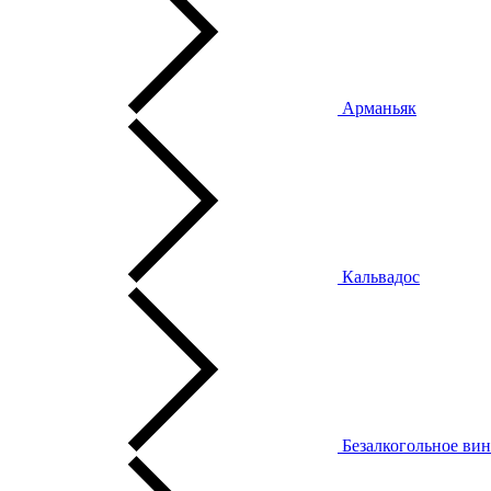
Арманьяк
Кальвадос
Безалкогольное ви