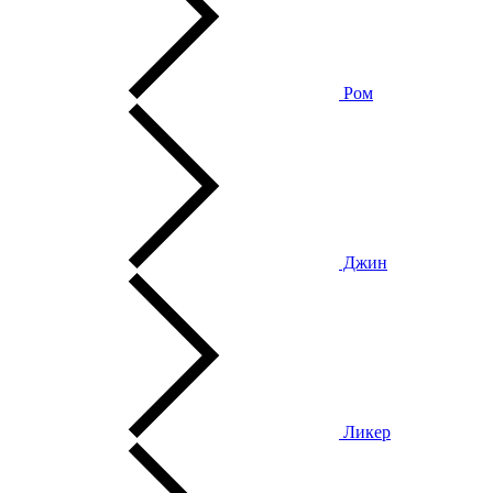
Ром
Джин
Ликер