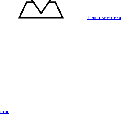
Наши винотеки
стое