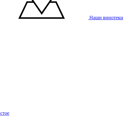
Наши винотеки
стое