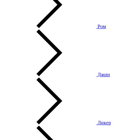
Ром
Джин
Ликер