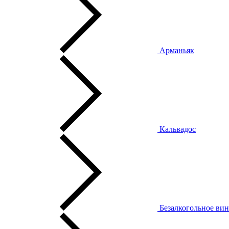
Арманьяк
Кальвадос
Безалкогольное ви