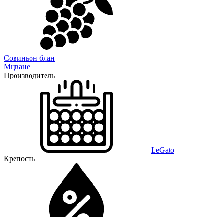
Совиньон блан
Мцване
Производитель
LeGato
Крепость