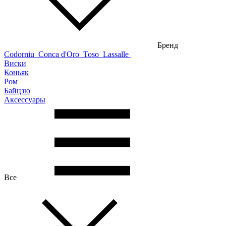
Бренд
Codorniu
Conca d'Oro
Toso
Lassalle
Виски
Коньяк
Ром
Байцзю
Аксессуары
Все