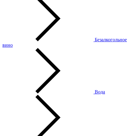
Безалкогольное
вино
Вода