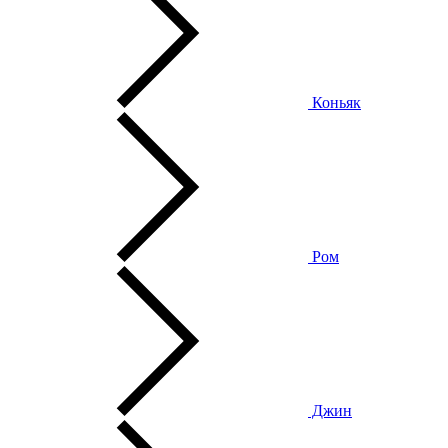
Коньяк
Ром
Джин