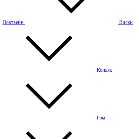
Портвейн
Виски
Коньяк
Ром