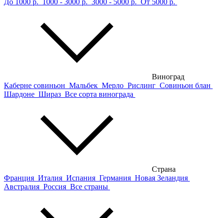
До 1000 р.
1000 - 3000 р.
3000 - 5000 р.
От 5000 р.
Виноград
Каберне совиньон
Мальбек
Мерло
Рислинг
Совиньон блан
Шардоне
Шираз
Все сорта винограда
Страна
Франция
Италия
Испания
Германия
Новая Зеландия
Австралия
Россия
Все страны