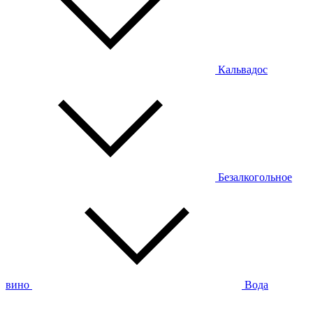
Кальвадос
Безалкогольное
вино
Вода