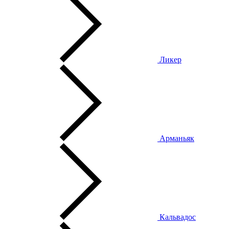
Ликер
Арманьяк
Кальвадос