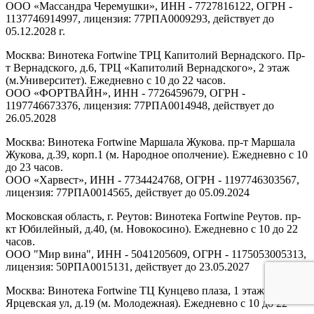
ООО «Массандра Черемушки», ИНН - 7727816122, ОГРН -
1137746914997, лицензия: 77РПА0009293, действует до
05.12.2028 г.
Москва: Винотека Fortwine ТРЦ Капитолий Вернадского. Пр-
т Вернадского, д.6, ТРЦ «Капитолий Вернадского», 2 этаж
(м.Университет). Ежедневно с 10 до 22 часов.
ООО «ФОРТВАЙН», ИНН - 7726459679, ОГРН -
1197746673376, лицензия: 77РПА0014948, действует до
26.05.2028
Москва: Винотека Fortwine Маршала Жукова. пр-т Маршала
Жукова, д.39, корп.1 (м. Народное ополчение). Ежедневно с 10
до 23 часов.
ООО «Харвест», ИНН - 7734424768, ОГРН - 1197746303567,
лицензия: 77РПА0014565, действует до 05.09.2024
Московская область, г. Реутов: Винотека Fortwine Реутов. пр-
кт Юбилейный, д.40, (м. Новокосино). Ежедневно с 10 до 22
часов.
ООО "Мир вина", ИНН - 5041205609, ОГРН - 1175053005313,
лицензия: 50РПА0015131, действует до 23.05.2027
Москва: Винотека Fortwine ТЦ Кунцево плаза, 1 этаж.
Ярцевская ул, д.19 (м. Молодежная). Ежедневно с 10 до 22