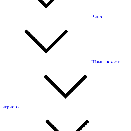
Вино
Шампанское и
игристое