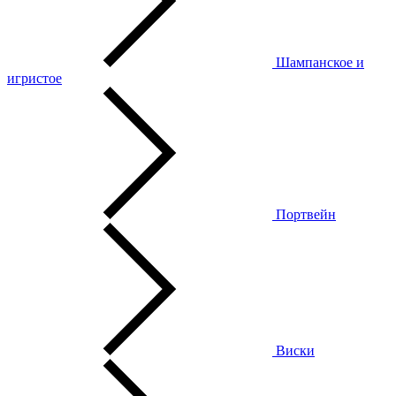
Шампанское и
игристое
Портвейн
Виски