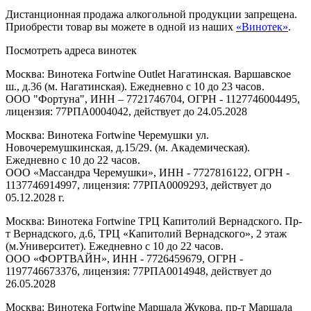
Дистанционная продажа алкогольной продукции запрещена.
Приобрести товар вы можете в одной из наших
«Винотек»
.
Посмотреть адреса винотек
Москва: Винотека Fortwine Outlet Нагатинская. Варшавское
ш., д.36 (м. Нагатинская). Ежедневно с 10 до 23 часов.
ООО "Фортуна", ИНН – 7721746704, ОГРН - 1127746004495,
лицензия: 77РПА0004042, действует до 24.05.2028
Москва: Винотека Fortwine Черемушки ул.
Новочеремушкинская, д.15/29. (м. Академическая).
Ежедневно с 10 до 22 часов.
ООО «Массандра Черемушки», ИНН - 7727816122, ОГРН -
1137746914997, лицензия: 77РПА0009293, действует до
05.12.2028 г.
Москва: Винотека Fortwine ТРЦ Капитолий Вернадского. Пр-
т Вернадского, д.6, ТРЦ «Капитолий Вернадского», 2 этаж
(м.Университет). Ежедневно с 10 до 22 часов.
ООО «ФОРТВАЙН», ИНН - 7726459679, ОГРН -
1197746673376, лицензия: 77РПА0014948, действует до
26.05.2028
Москва: Винотека Fortwine Маршала Жукова. пр-т Маршала