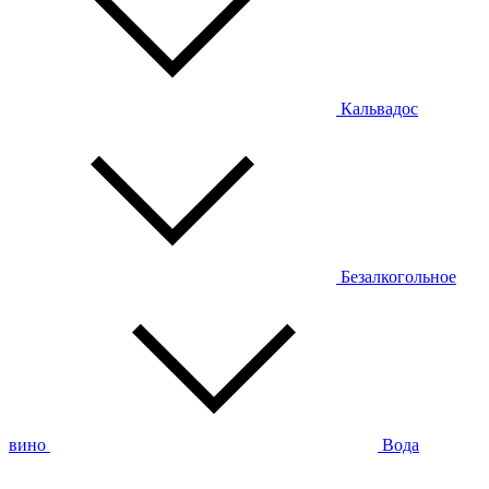
Кальвадос
Безалкогольное
вино
Вода