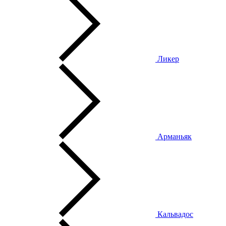
Ликер
Арманьяк
Кальвадос