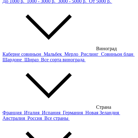
До 1000 р.
1000 - 3000 р.
3000 - 5000 р.
От 5000 р.
Виноград
Каберне совиньон
Мальбек
Мерло
Рислинг
Совиньон блан
Шардоне
Шираз
Все сорта винограда
Страна
Франция
Италия
Испания
Германия
Новая Зеландия
Австралия
Россия
Все страны