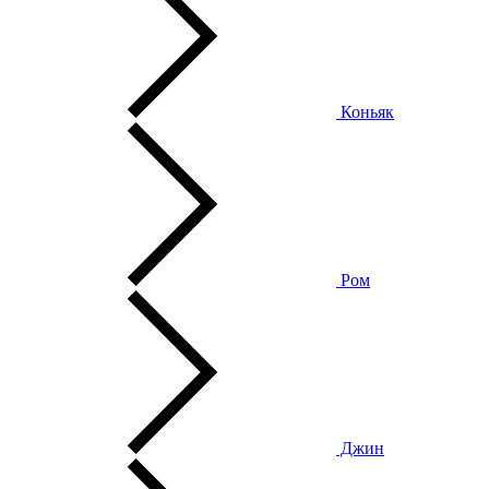
Коньяк
Ром
Джин