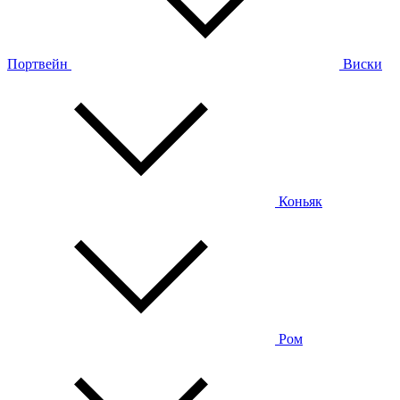
Портвейн
Виски
Коньяк
Ром