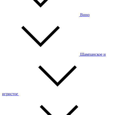
Вино
Шампанское и
игристое