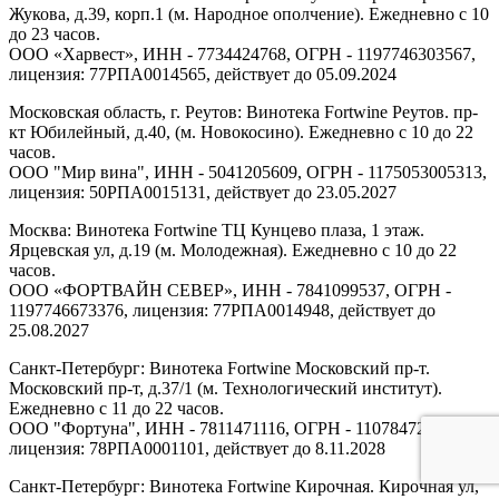
Жукова, д.39, корп.1 (м. Народное ополчение). Ежедневно с 10
до 23 часов.
ООО «Харвест», ИНН - 7734424768, ОГРН - 1197746303567,
лицензия: 77РПА0014565, действует до 05.09.2024
Московская область, г. Реутов: Винотека Fortwine Реутов. пр-
кт Юбилейный, д.40, (м. Новокосино). Ежедневно с 10 до 22
часов.
ООО "Мир вина", ИНН - 5041205609, ОГРН - 1175053005313,
лицензия: 50РПА0015131, действует до 23.05.2027
Москва: Винотека Fortwine ТЦ Кунцево плаза, 1 этаж.
Ярцевская ул, д.19 (м. Молодежная). Ежедневно с 10 до 22
часов.
ООО «ФОРТВАЙН СЕВЕР», ИНН - 7841099537, ОГРН -
1197746673376, лицензия: 77РПА0014948, действует до
25.08.2027
Санкт-Петербург: Винотека Fortwine Московский пр-т.
Московский пр-т, д.37/1 (м. Технологический институт).
Ежедневно с 11 до 22 часов.
ООО "Фортуна", ИНН - 7811471116, ОГРН - 1107847277438,
лицензия: 78РПА0001101, действует до 8.11.2028
Санкт-Петербург: Винотека Fortwine Кирочная. Кирочная ул,