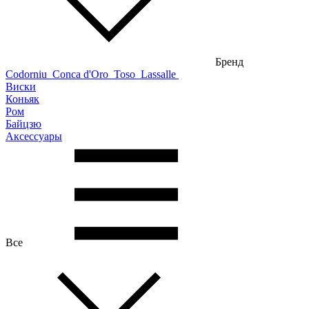
Бренд
Codorniu
Conca d'Oro
Toso
Lassalle
Виски
Коньяк
Ром
Байцзю
Аксессуары
Все