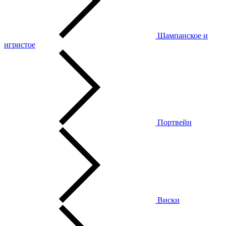
Шампанское и
игристое
Портвейн
Виски