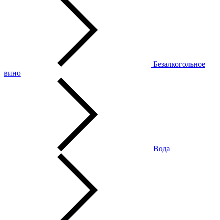
Безалкогольное
вино
Вода