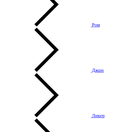
Ром
Джин
Ликер