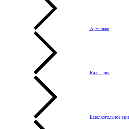
Арманьяк
Кальвадос
Безалкогольное ви