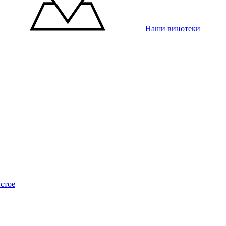
Наши винотеки
стое