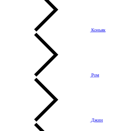
Коньяк
Ром
Джин