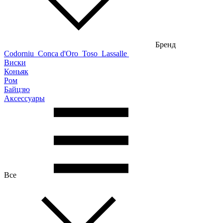
Бренд
Codorniu
Conca d'Oro
Toso
Lassalle
Виски
Коньяк
Ром
Байцзю
Аксессуары
Все