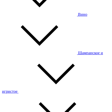
Вино
Шампанское и
игристое