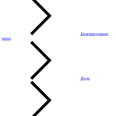
Безалкогольное
вино
Вода