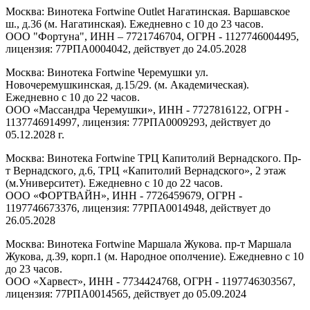
Москва: Винотека Fortwine Outlet Нагатинская. Варшавское
ш., д.36 (м. Нагатинская). Ежедневно с 10 до 23 часов.
ООО "Фортуна", ИНН – 7721746704, ОГРН - 1127746004495,
лицензия: 77РПА0004042, действует до 24.05.2028
Москва: Винотека Fortwine Черемушки ул.
Новочеремушкинская, д.15/29. (м. Академическая).
Ежедневно с 10 до 22 часов.
ООО «Массандра Черемушки», ИНН - 7727816122, ОГРН -
1137746914997, лицензия: 77РПА0009293, действует до
05.12.2028 г.
Москва: Винотека Fortwine ТРЦ Капитолий Вернадского. Пр-
т Вернадского, д.6, ТРЦ «Капитолий Вернадского», 2 этаж
(м.Университет). Ежедневно с 10 до 22 часов.
ООО «ФОРТВАЙН», ИНН - 7726459679, ОГРН -
1197746673376, лицензия: 77РПА0014948, действует до
26.05.2028
Москва: Винотека Fortwine Маршала Жукова. пр-т Маршала
Жукова, д.39, корп.1 (м. Народное ополчение). Ежедневно с 10
до 23 часов.
ООО «Харвест», ИНН - 7734424768, ОГРН - 1197746303567,
лицензия: 77РПА0014565, действует до 05.09.2024