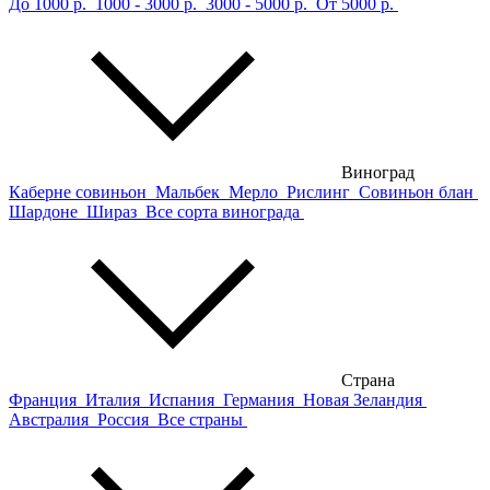
До 1000 р.
1000 - 3000 р.
3000 - 5000 р.
От 5000 р.
Виноград
Каберне совиньон
Мальбек
Мерло
Рислинг
Совиньон блан
Шардоне
Шираз
Все сорта винограда
Страна
Франция
Италия
Испания
Германия
Новая Зеландия
Австралия
Россия
Все страны