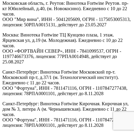
Московская область, г. Реутов: Винотека Fortwine Реутов. пр-
кт Юбилейный, д.40, (м. Новокосино). Ежедневно с 10 до 22
часов.
ООО "Мир вина", ИНН - 5041205609, ОГРН - 1175053005313,
лицензия: 50РПА0015131, действует до 23.05.2027
Москва: Винотека Fortwine ТЦ Кунцево плаза, 1 этаж.
Ярцевская ул, д.19 (м. Молодежная). Ежедневно с 10 до 22
часов.
ООО «ФОРТВАЙН СЕВЕР», ИНН - 7841099537, ОГРН -
1197746673376, лицензия: 77РПА0014948, действует до
25.08.2027
Санкт-Петербург: Винотека Fortwine Московский пр-т.
Московский пр-т, д.37/1 (м. Технологический институт).
Ежедневно с 11 до 22 часов.
ООО "Фортуна", ИНН - 7811471116, ОГРН - 1107847277438,
лицензия: 78РПА0001101, действует до 8.11.2028
Санкт-Петербург: Винотека Fortwine Кирочная. Кирочная ул,
дом № 3, литера А (м. Чернышевская). Ежедневно с 11 до 22
часов.
ООО "Фортуна", ИНН - 7811471116, ОГРН - 1107847277438,
лицензия: 78РПА0001101, действует до 8.11.2028