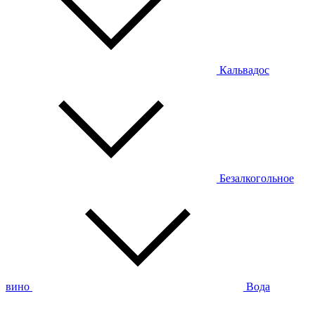
Кальвадос
Безалкогольное
вино
Вода