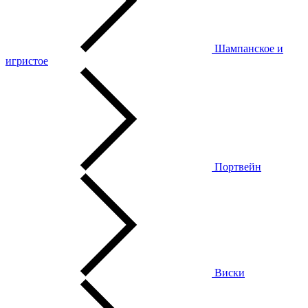
Шампанское и
игристое
Портвейн
Виски