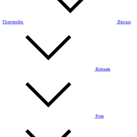
Портвейн
Виски
Коньяк
Ром