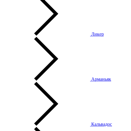
Ликер
Арманьяк
Кальвадос