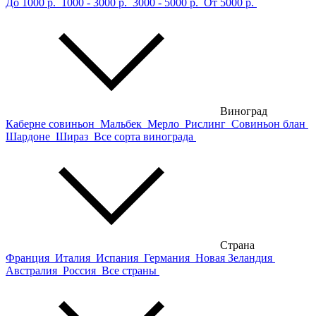
До 1000 р.
1000 - 3000 р.
3000 - 5000 р.
От 5000 р.
Виноград
Каберне совиньон
Мальбек
Мерло
Рислинг
Совиньон блан
Шардоне
Шираз
Все сорта винограда
Страна
Франция
Италия
Испания
Германия
Новая Зеландия
Австралия
Россия
Все страны