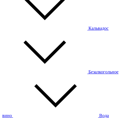
Кальвадос
Безалкогольное
вино
Вода