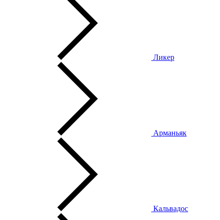
Ликер
Арманьяк
Кальвадос