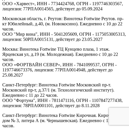
ООО «Харвест», ИНН - 7734424768, ОГРН - 1197746303567,
лицензия: 77РПА0014565, действует до 05.09.2024
Московская область, г. Реутов: Винотека Fortwine Реутов. пр-
кт Юбилейный, д.40, (м. Новокосино). Ежедневно с 10 до 22
часов.
ООО "Мир вина", ИНН - 5041205609, ОГРН - 1175053005313,
лицензия: 50РПА0015131, действует до 23.05.2027
Москва: Винотека Fortwine ТЦ Кунцево плаза, 1 этаж.
Ярцевская ул, д.19 (м. Молодежная). Ежедневно с 10 до 22
часов.
ООО «ФОРТВАЙН СЕВЕР», ИНН - 7841099537, ОГРН -
1197746673376, лицензия: 77РПА0014948, действует до
25.08.2027
Санкт-Петербург: Винотека Fortwine Московский пр-т.
Московский пр-т, д.37/1 (м. Технологический институт).
Ежедневно с 11 до 22 часов.
ООО "Фортуна", ИНН - 7811471116, ОГРН - 1107847277438,
лицензия: 78РПА0001101, действует до 8.11.2028
Санкт-Петербург: Винотека Fortwine Кирочная. Кирочная ул,
дом № 3, литера А (м. Чернышевская). Ежедневно с 11 до 22
часов.