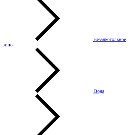
Безалкогольное
вино
Вода