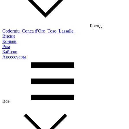
Бренд
Codorniu
Conca d'Oro
Toso
Lassalle
Виски
Коньяк
Ром
Байцзю
Аксессуары
Все