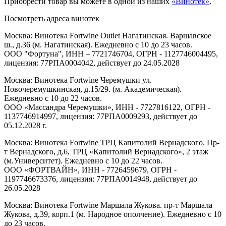
Приобрести товар вы можете в одной из наших
«Винотек»
.
Посмотреть адреса винотек
Москва: Винотека Fortwine Outlet Нагатинская. Варшавское
ш., д.36 (м. Нагатинская). Ежедневно с 10 до 23 часов.
ООО "Фортуна", ИНН – 7721746704, ОГРН - 1127746004495,
лицензия: 77РПА0004042, действует до 24.05.2028
Москва: Винотека Fortwine Черемушки ул.
Новочеремушкинская, д.15/29. (м. Академическая).
Ежедневно с 10 до 22 часов.
ООО «Массандра Черемушки», ИНН - 7727816122, ОГРН -
1137746914997, лицензия: 77РПА0009293, действует до
05.12.2028 г.
Москва: Винотека Fortwine ТРЦ Капитолий Вернадского. Пр-
т Вернадского, д.6, ТРЦ «Капитолий Вернадского», 2 этаж
(м.Университет). Ежедневно с 10 до 22 часов.
ООО «ФОРТВАЙН», ИНН - 7726459679, ОГРН -
1197746673376, лицензия: 77РПА0014948, действует до
26.05.2028
Москва: Винотека Fortwine Маршала Жукова. пр-т Маршала
Жукова, д.39, корп.1 (м. Народное ополчение). Ежедневно с 10
до 23 часов.