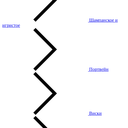
Шампанское и
игристое
Портвейн
Виски