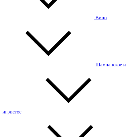
Вино
Шампанское и
игристое