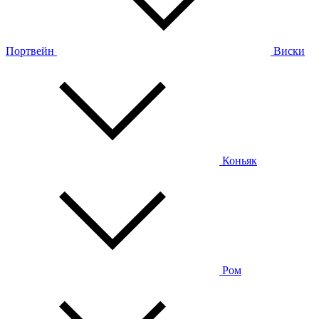
Портвейн
Виски
Коньяк
Ром