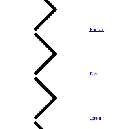
Коньяк
Ром
Джин