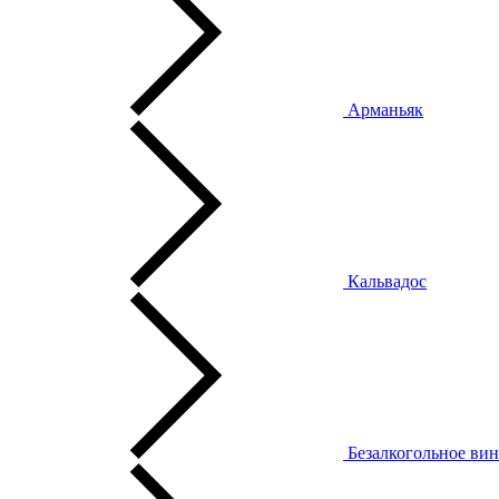
Арманьяк
Кальвадос
Безалкогольное ви