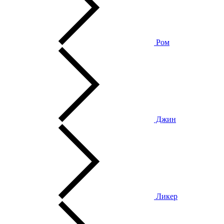
Ром
Джин
Ликер