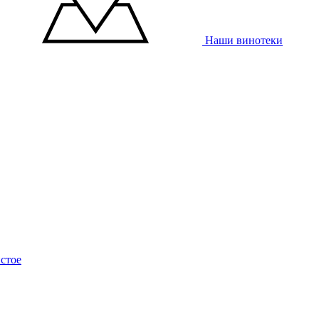
Наши винотеки
стое