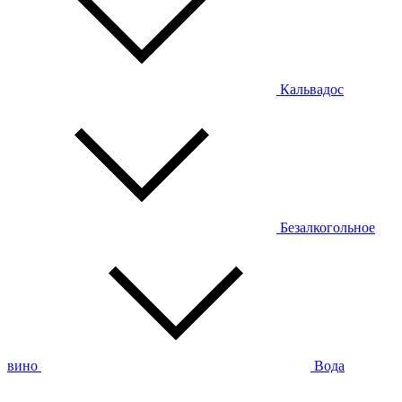
Кальвадос
Безалкогольное
вино
Вода