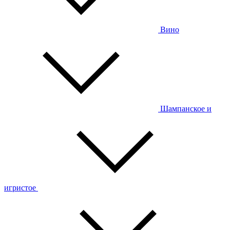
Вино
Шампанское и
игристое