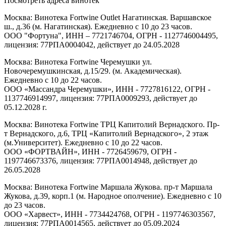
Посмотреть адреса винотек
Москва: Винотека Fortwine Outlet Нагатинская. Варшавское
ш., д.36 (м. Нагатинская). Ежедневно с 10 до 23 часов.
ООО "Фортуна", ИНН – 7721746704, ОГРН - 1127746004495,
лицензия: 77РПА0004042, действует до 24.05.2028
Москва: Винотека Fortwine Черемушки ул.
Новочеремушкинская, д.15/29. (м. Академическая).
Ежедневно с 10 до 22 часов.
ООО «Массандра Черемушки», ИНН - 7727816122, ОГРН -
1137746914997, лицензия: 77РПА0009293, действует до
05.12.2028 г.
Москва: Винотека Fortwine ТРЦ Капитолий Вернадского. Пр-
т Вернадского, д.6, ТРЦ «Капитолий Вернадского», 2 этаж
(м.Университет). Ежедневно с 10 до 22 часов.
ООО «ФОРТВАЙН», ИНН - 7726459679, ОГРН -
1197746673376, лицензия: 77РПА0014948, действует до
26.05.2028
Москва: Винотека Fortwine Маршала Жукова. пр-т Маршала
Жукова, д.39, корп.1 (м. Народное ополчение). Ежедневно с 10
до 23 часов.
ООО «Харвест», ИНН - 7734424768, ОГРН - 1197746303567,
лицензия: 77РПА0014565, действует до 05.09.2024