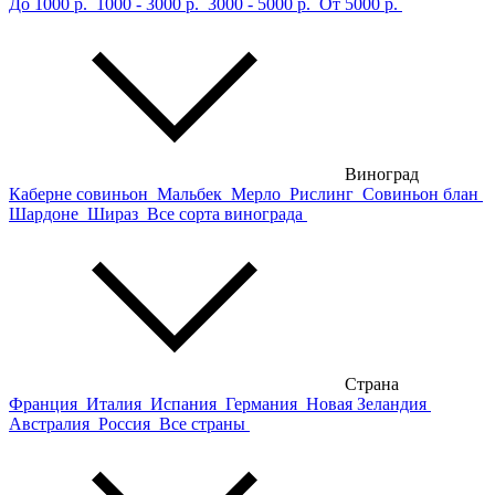
До 1000 р.
1000 - 3000 р.
3000 - 5000 р.
От 5000 р.
Виноград
Каберне совиньон
Мальбек
Мерло
Рислинг
Совиньон блан
Шардоне
Шираз
Все сорта винограда
Страна
Франция
Италия
Испания
Германия
Новая Зеландия
Австралия
Россия
Все страны