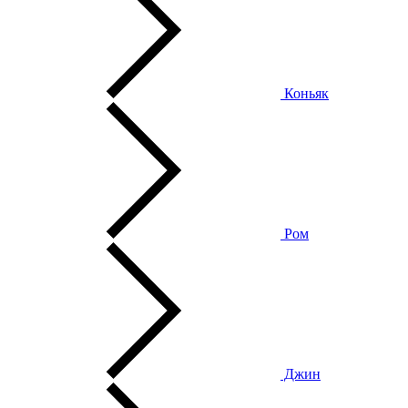
Коньяк
Ром
Джин