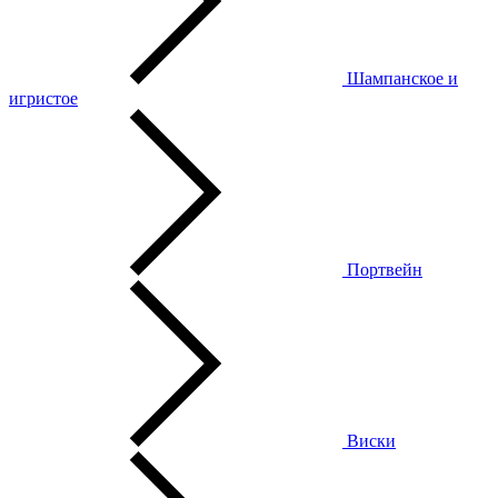
Шампанское и
игристое
Портвейн
Виски