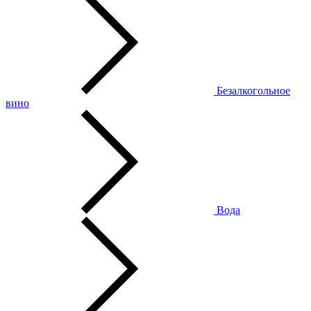
Безалкогольное
вино
Вода