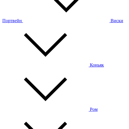
Портвейн
Виски
Коньяк
Ром