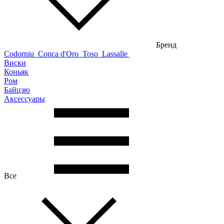
Бренд
Codorniu
Conca d'Oro
Toso
Lassalle
Виски
Коньяк
Ром
Байцзю
Аксессуары
Все