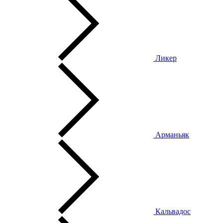
Ликер
Арманьяк
Кальвадос