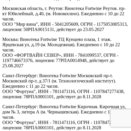
Московская область, г. Реутов: Винотека Fortwine Реутов. пр-
кт Юбилейный, д.40, (м. Новокосино). Ежедневно с 10 до 22
часов.
ООО "Мир вина", ИНН - 5041205609, ОГРН - 1175053005313,
лицензия: 50РПА0015131, действует до 23.05.2027
Москва: Винотека Fortwine ТЦ Кунцево плаза, 1 этаж.
Ярцевская ул, д.19 (м. Молодежная). Ежедневно с 10 до 22
часов.
ООО «ФОРТВАЙН СЕВЕР», ИНН - 7841099537, ОГРН -
1197746673376, лицензия: 77РПА0014948, действует до
25.08.2027
Санкт-Петербург: Винотека Fortwine Московский пр-т.
Московский пр-т, д.37/1 (м. Технологический институт).
Ежедневно с 11 до 22 часов.
ООО "Фортуна", ИНН - 7811471116, ОГРН - 1107847277438,
лицензия: 78РПА0001101, действует до 8.11.2028
Санкт-Петербург: Винотека Fortwine Кирочная. Кирочная ул,
дом № 3, литера А (м. Чернышевская). Ежедневно с 11 до 22
часов.
ООО "Фортуна", ИНН - 7811471116, ОГРН - 1107847277438,
лицензия: 78РПА0001101, действует до 8.11.2028