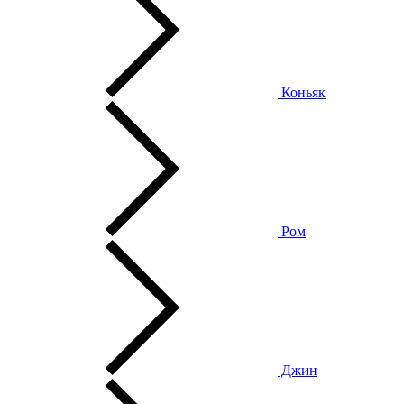
Коньяк
Ром
Джин