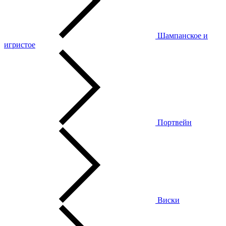
Шампанское и
игристое
Портвейн
Виски