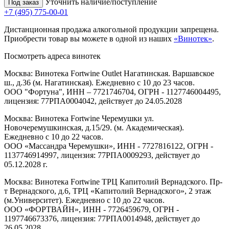
Уточнить наличие/поступление
Под заказ
+7 (495) 775-00-01
Дистанционная продажа алкогольной продукции запрещена.
Приобрести товар вы можете в одной из наших
«Винотек»
.
Посмотреть адреса винотек
Москва: Винотека Fortwine Outlet Нагатинская. Варшавское
ш., д.36 (м. Нагатинская). Ежедневно с 10 до 23 часов.
ООО "Фортуна", ИНН – 7721746704, ОГРН - 1127746004495,
лицензия: 77РПА0004042, действует до 24.05.2028
Москва: Винотека Fortwine Черемушки ул.
Новочеремушкинская, д.15/29. (м. Академическая).
Ежедневно с 10 до 22 часов.
ООО «Массандра Черемушки», ИНН - 7727816122, ОГРН -
1137746914997, лицензия: 77РПА0009293, действует до
05.12.2028 г.
Москва: Винотека Fortwine ТРЦ Капитолий Вернадского. Пр-
т Вернадского, д.6, ТРЦ «Капитолий Вернадского», 2 этаж
(м.Университет). Ежедневно с 10 до 22 часов.
ООО «ФОРТВАЙН», ИНН - 7726459679, ОГРН -
1197746673376, лицензия: 77РПА0014948, действует до
26.05.2028