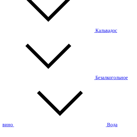
Кальвадос
Безалкогольное
вино
Вода