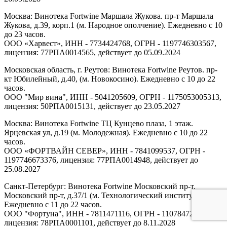
Москва: Винотека Fortwine Маршала Жукова. пр-т Маршала
Жукова, д.39, корп.1 (м. Народное ополчение). Ежедневно с 10
до 23 часов.
ООО «Харвест», ИНН - 7734424768, ОГРН - 1197746303567,
лицензия: 77РПА0014565, действует до 05.09.2024
Московская область, г. Реутов: Винотека Fortwine Реутов. пр-
кт Юбилейный, д.40, (м. Новокосино). Ежедневно с 10 до 22
часов.
ООО "Мир вина", ИНН - 5041205609, ОГРН - 1175053005313,
лицензия: 50РПА0015131, действует до 23.05.2027
Москва: Винотека Fortwine ТЦ Кунцево плаза, 1 этаж.
Ярцевская ул, д.19 (м. Молодежная). Ежедневно с 10 до 22
часов.
ООО «ФОРТВАЙН СЕВЕР», ИНН - 7841099537, ОГРН -
1197746673376, лицензия: 77РПА0014948, действует до
25.08.2027
Санкт-Петербург: Винотека Fortwine Московский пр-т.
Московский пр-т, д.37/1 (м. Технологический институт).
Ежедневно с 11 до 22 часов.
ООО "Фортуна", ИНН - 7811471116, ОГРН - 1107847277438,
лицензия: 78РПА0001101, действует до 8.11.2028