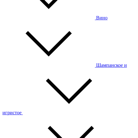
Вино
Шампанское и
игристое