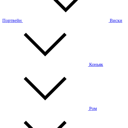
Портвейн
Виски
Коньяк
Ром