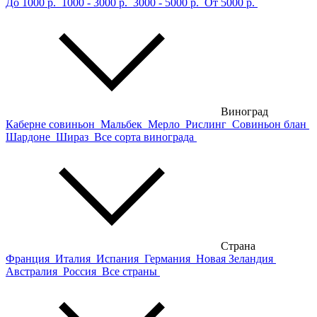
До 1000 р.
1000 - 3000 р.
3000 - 5000 р.
От 5000 р.
Виноград
Каберне совиньон
Мальбек
Мерло
Рислинг
Совиньон блан
Шардоне
Шираз
Все сорта винограда
Страна
Франция
Италия
Испания
Германия
Новая Зеландия
Австралия
Россия
Все страны