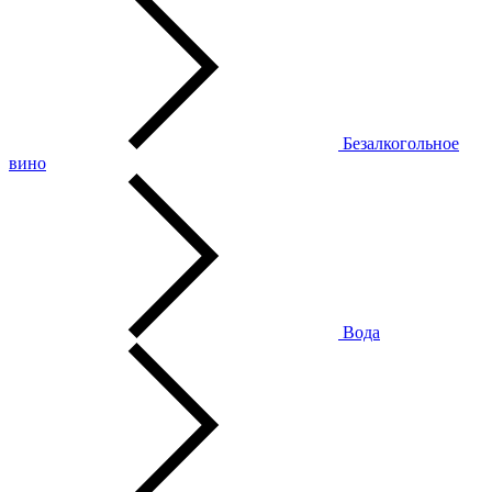
Безалкогольное
вино
Вода