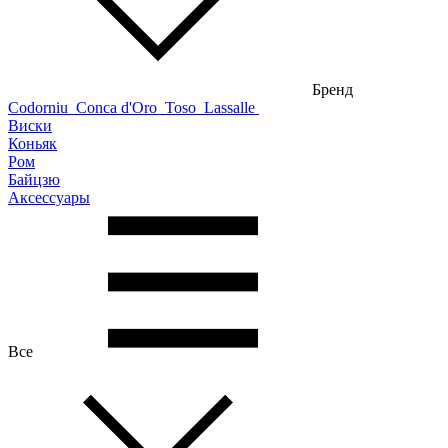
Бренд
Codorniu
Conca d'Oro
Toso
Lassalle
Виски
Коньяк
Ром
Байцзю
Аксессуары
Все