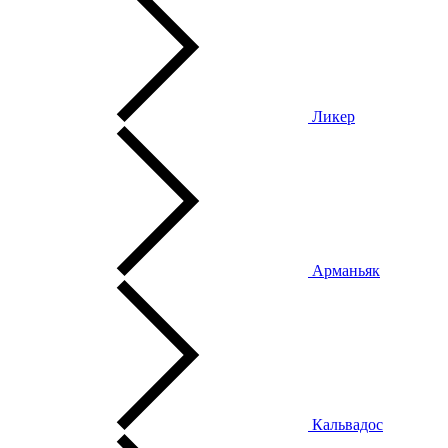
Ликер
Арманьяк
Кальвадос