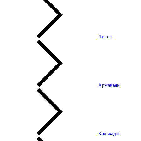
Ликер
Арманьяк
Кальвадос