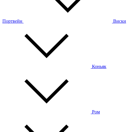
Портвейн
Виски
Коньяк
Ром