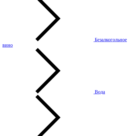
Безалкогольное
вино
Вода