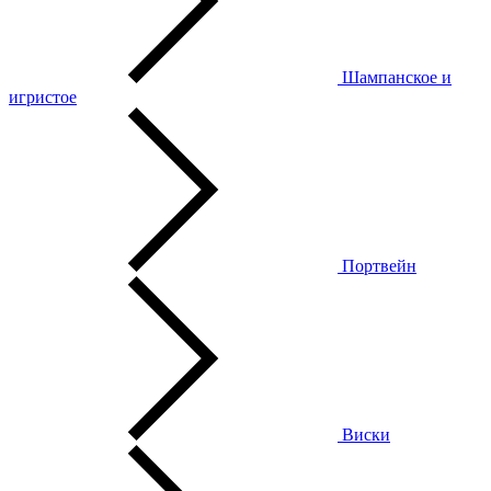
Шампанское и
игристое
Портвейн
Виски