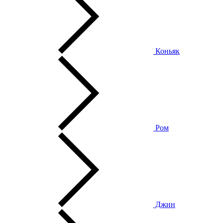
Коньяк
Ром
Джин