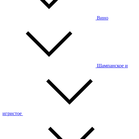
Вино
Шампанское и
игристое