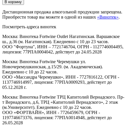
В корзину
Дистанционная продажа алкогольной продукции запрещена.
Приобрести товар вы можете в одной из наших
«Винотек»
.
Посмотреть адреса винотек
Москва: Винотека Fortwine Outlet Нагатинская. Варшавское
ш., д.36 (м. Нагатинская). Ежедневно с 10 до 23 часов.
ООО "Фортуна", ИНН – 7721746704, ОГРН - 1127746004495,
лицензия: 77РПА0004042, действует до 24.05.2028
Москва: Винотека Fortwine Черемушки ул.
Новочеремушкинская, д.15/29. (м. Академическая).
Ежедневно с 10 до 22 часов.
ООО «Массандра Черемушки», ИНН - 7727816122, ОГРН -
1137746914997, лицензия: 77РПА0009293, действует до
05.12.2028 г.
Москва: Винотека Fortwine ТРЦ Капитолий Вернадского. Пр-
т Вернадского, д.6, ТРЦ «Капитолий Вернадского», 2 этаж
(м.Университет). Ежедневно с 10 до 22 часов.
ООО «ФОРТВАЙН», ИНН - 7726459679, ОГРН -
1197746673376, лицензия: 77РПА0014948, действует до
26.05.2028