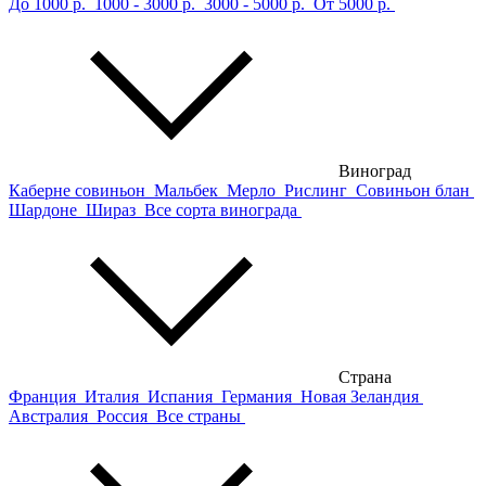
До 1000 р.
1000 - 3000 р.
3000 - 5000 р.
От 5000 р.
Виноград
Каберне совиньон
Мальбек
Мерло
Рислинг
Совиньон блан
Шардоне
Шираз
Все сорта винограда
Страна
Франция
Италия
Испания
Германия
Новая Зеландия
Австралия
Россия
Все страны