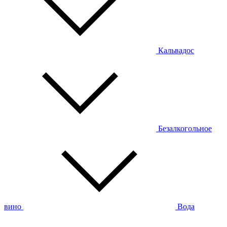
Кальвадос
Безалкогольное
вино
Вода