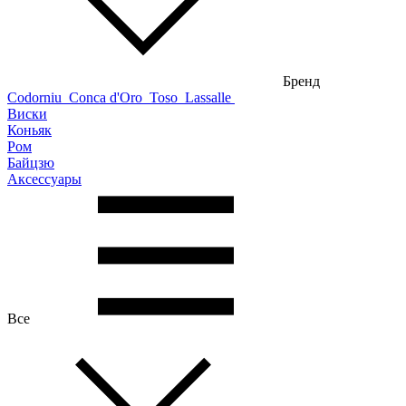
Бренд
Codorniu
Conca d'Oro
Toso
Lassalle
Виски
Коньяк
Ром
Байцзю
Аксессуары
Все