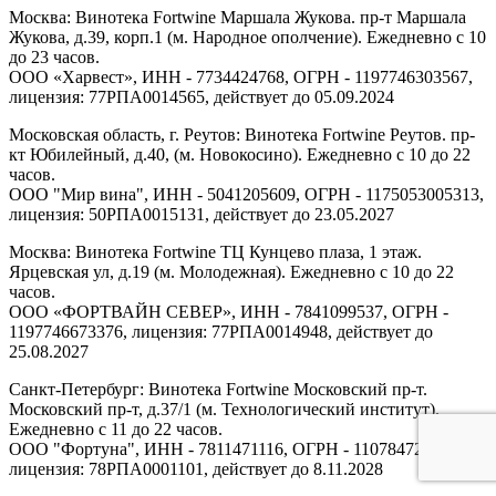
Москва: Винотека Fortwine Маршала Жукова. пр-т Маршала
Жукова, д.39, корп.1 (м. Народное ополчение). Ежедневно с 10
до 23 часов.
ООО «Харвест», ИНН - 7734424768, ОГРН - 1197746303567,
лицензия: 77РПА0014565, действует до 05.09.2024
Московская область, г. Реутов: Винотека Fortwine Реутов. пр-
кт Юбилейный, д.40, (м. Новокосино). Ежедневно с 10 до 22
часов.
ООО "Мир вина", ИНН - 5041205609, ОГРН - 1175053005313,
лицензия: 50РПА0015131, действует до 23.05.2027
Москва: Винотека Fortwine ТЦ Кунцево плаза, 1 этаж.
Ярцевская ул, д.19 (м. Молодежная). Ежедневно с 10 до 22
часов.
ООО «ФОРТВАЙН СЕВЕР», ИНН - 7841099537, ОГРН -
1197746673376, лицензия: 77РПА0014948, действует до
25.08.2027
Санкт-Петербург: Винотека Fortwine Московский пр-т.
Московский пр-т, д.37/1 (м. Технологический институт).
Ежедневно с 11 до 22 часов.
ООО "Фортуна", ИНН - 7811471116, ОГРН - 1107847277438,
лицензия: 78РПА0001101, действует до 8.11.2028