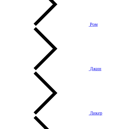
Ром
Джин
Ликер