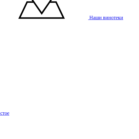
Наши винотеки
стое