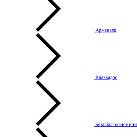
Арманьяк
Кальвадос
Безалкогольное ви