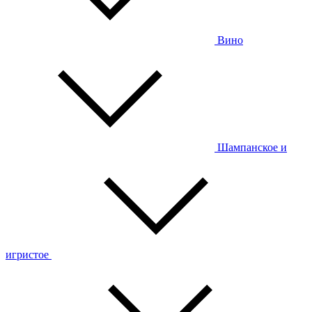
Вино
Шампанское и
игристое