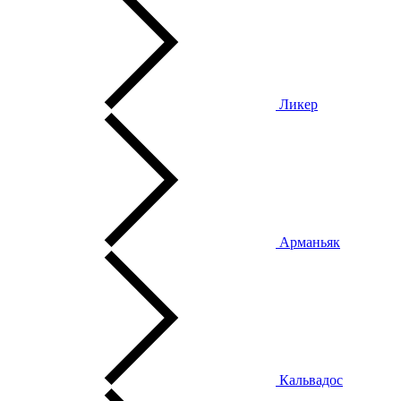
Ликер
Арманьяк
Кальвадос