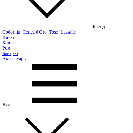
Бренд
Codorniu
Conca d'Oro
Toso
Lassalle
Виски
Коньяк
Ром
Байцзю
Аксессуары
Все