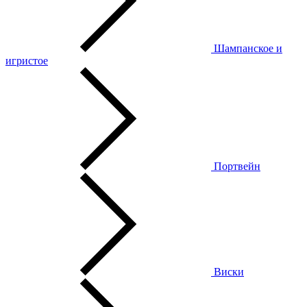
Шампанское и
игристое
Портвейн
Виски