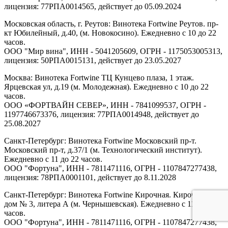
лицензия: 77РПА0014565, действует до 05.09.2024
Московская область, г. Реутов: Винотека Fortwine Реутов. пр-
кт Юбилейный, д.40, (м. Новокосино). Ежедневно с 10 до 22
часов.
ООО "Мир вина", ИНН - 5041205609, ОГРН - 1175053005313,
лицензия: 50РПА0015131, действует до 23.05.2027
Москва: Винотека Fortwine ТЦ Кунцево плаза, 1 этаж.
Ярцевская ул, д.19 (м. Молодежная). Ежедневно с 10 до 22
часов.
ООО «ФОРТВАЙН СЕВЕР», ИНН - 7841099537, ОГРН -
1197746673376, лицензия: 77РПА0014948, действует до
25.08.2027
Санкт-Петербург: Винотека Fortwine Московский пр-т.
Московский пр-т, д.37/1 (м. Технологический институт).
Ежедневно с 11 до 22 часов.
ООО "Фортуна", ИНН - 7811471116, ОГРН - 1107847277438,
лицензия: 78РПА0001101, действует до 8.11.2028
Санкт-Петербург: Винотека Fortwine Кирочная. Кирочная ул,
дом № 3, литера А (м. Чернышевская). Ежедневно с 11 до 22
часов.
ООО "Фортуна", ИНН - 7811471116, ОГРН - 1107847277438,