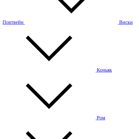
Портвейн
Виски
Коньяк
Ром