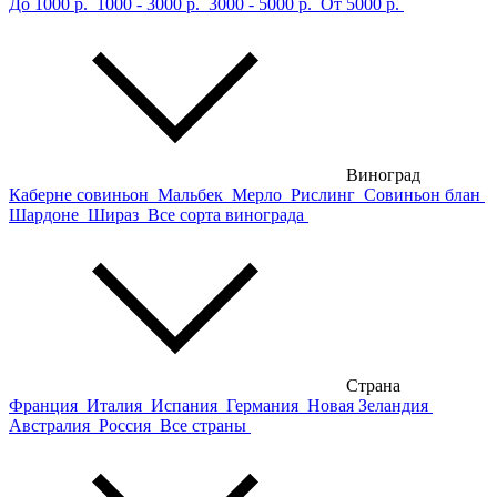
До 1000 р.
1000 - 3000 р.
3000 - 5000 р.
От 5000 р.
Виноград
Каберне совиньон
Мальбек
Мерло
Рислинг
Совиньон блан
Шардоне
Шираз
Все сорта винограда
Страна
Франция
Италия
Испания
Германия
Новая Зеландия
Австралия
Россия
Все страны