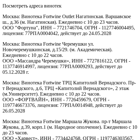
Посмотреть адреса винотек
Москва: Винотека Fortwine Outlet Нагатинская. Варшавское
ш., д.36 (м. Нагатинская). Ежедневно с 10 до 23 часов.
ООО "Фортуна", ИНН – 7721746704, ОГРН - 1127746004495,
лицензия: 77РПА0004042, действует до 24.05.2028
Москва: Винотека Fortwine Черемушки ул.
Новочеремушкинская, д.15/29. (м. Академическая).
Ежедневно с 10 до 22 часов.
ООО «Массандра Черемушки», ИНН - 7727816122, ОГРН -
1137746914997, лицензия: 77РПА0009293, действует до
05.12.2028 г.
Москва: Винотека Fortwine ТРЦ Капитолий Вернадского. Пр-
т Вернадского, д.6, ТРЦ «Капитолий Вернадского», 2 этаж
(м.Университет). Ежедневно с 10 до 22 часов.
ООО «ФОРТВАЙН», ИНН - 7726459679, ОГРН -
1197746673376, лицензия: 77РПА0014948, действует до
26.05.2028
Москва: Винотека Fortwine Маршала Жукова. пр-т Маршала
Жукова, д.39, корп.1 (м. Народное ополчение). Ежедневно с 10
до 23 часов.
ООО «Харвест», ИНН - 7734424768, ОГРН - 1197746303567,