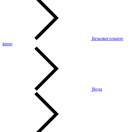
Безалкогольное
вино
Вода