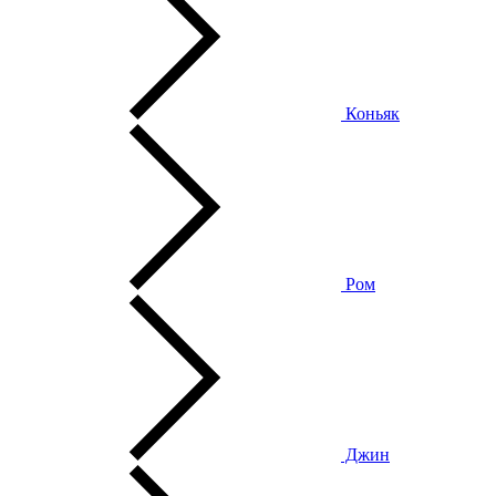
Коньяк
Ром
Джин