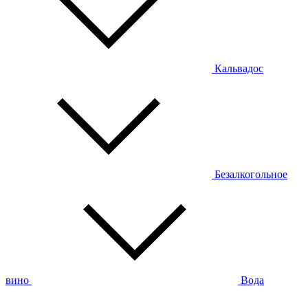
Кальвадос
Безалкогольное
вино
Вода