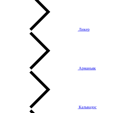
Ликер
Арманьяк
Кальвадос