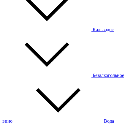
Кальвадос
Безалкогольное
вино
Вода