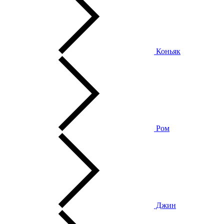
Коньяк
Ром
Джин