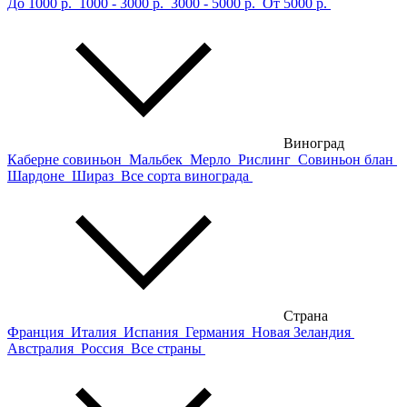
До 1000 р.
1000 - 3000 р.
3000 - 5000 р.
От 5000 р.
Виноград
Каберне совиньон
Мальбек
Мерло
Рислинг
Совиньон блан
Шардоне
Шираз
Все сорта винограда
Страна
Франция
Италия
Испания
Германия
Новая Зеландия
Австралия
Россия
Все страны