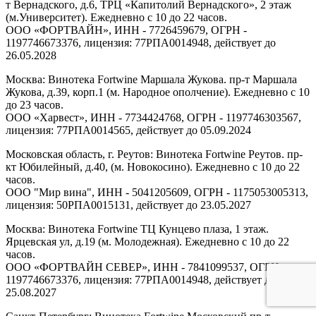
т Вернадского, д.6, ТРЦ «Капитолий Вернадского», 2 этаж
(м.Университет). Ежедневно с 10 до 22 часов.
ООО «ФОРТВАЙН», ИНН - 7726459679, ОГРН -
1197746673376, лицензия: 77РПА0014948, действует до
26.05.2028
Москва: Винотека Fortwine Маршала Жукова. пр-т Маршала
Жукова, д.39, корп.1 (м. Народное ополчение). Ежедневно с 10
до 23 часов.
ООО «Харвест», ИНН - 7734424768, ОГРН - 1197746303567,
лицензия: 77РПА0014565, действует до 05.09.2024
Московская область, г. Реутов: Винотека Fortwine Реутов. пр-
кт Юбилейный, д.40, (м. Новокосино). Ежедневно с 10 до 22
часов.
ООО "Мир вина", ИНН - 5041205609, ОГРН - 1175053005313,
лицензия: 50РПА0015131, действует до 23.05.2027
Москва: Винотека Fortwine ТЦ Кунцево плаза, 1 этаж.
Ярцевская ул, д.19 (м. Молодежная). Ежедневно с 10 до 22
часов.
ООО «ФОРТВАЙН СЕВЕР», ИНН - 7841099537, ОГРН -
1197746673376, лицензия: 77РПА0014948, действует до
25.08.2027