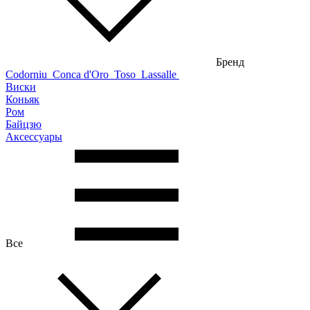
Бренд
Codorniu
Conca d'Oro
Toso
Lassalle
Виски
Коньяк
Ром
Байцзю
Аксессуары
Все