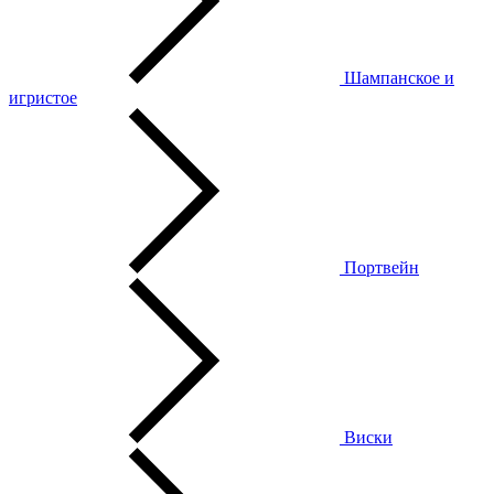
Шампанское и
игристое
Портвейн
Виски