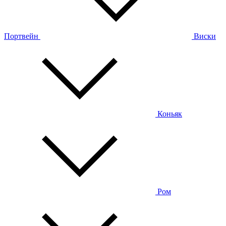
Портвейн
Виски
Коньяк
Ром