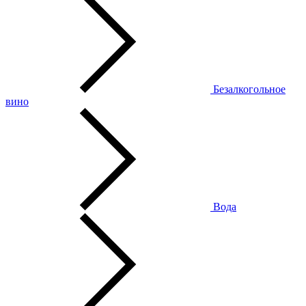
Безалкогольное
вино
Вода