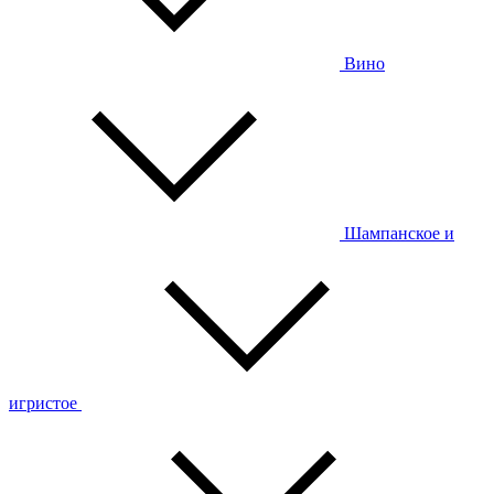
Вино
Шампанское и
игристое