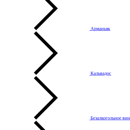
Арманьяк
Кальвадос
Безалкогольное ви