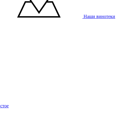
Наши винотеки
стое