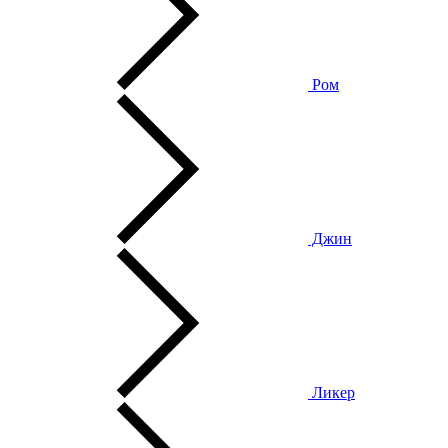
Ром
Джин
Ликер