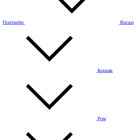
Портвейн
Виски
Коньяк
Ром