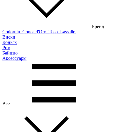
Бренд
Codorniu
Conca d'Oro
Toso
Lassalle
Виски
Коньяк
Ром
Байцзю
Аксессуары
Все