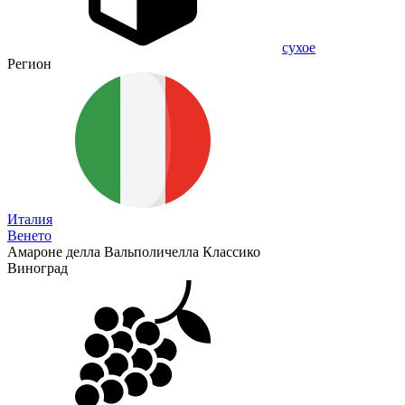
сухое
Регион
Италия
Венето
Амароне делла Вальполичелла Классико
Виноград