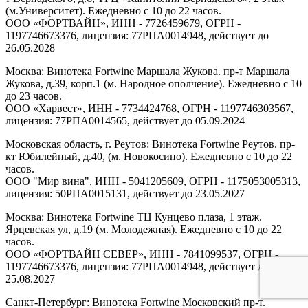
(м.Университет). Ежедневно с 10 до 22 часов.
ООО «ФОРТВАЙН», ИНН - 7726459679, ОГРН -
1197746673376, лицензия: 77РПА0014948, действует до
26.05.2028
Москва: Винотека Fortwine Маршала Жукова. пр-т Маршала
Жукова, д.39, корп.1 (м. Народное ополчение). Ежедневно с 10
до 23 часов.
ООО «Харвест», ИНН - 7734424768, ОГРН - 1197746303567,
лицензия: 77РПА0014565, действует до 05.09.2024
Московская область, г. Реутов: Винотека Fortwine Реутов. пр-
кт Юбилейный, д.40, (м. Новокосино). Ежедневно с 10 до 22
часов.
ООО "Мир вина", ИНН - 5041205609, ОГРН - 1175053005313,
лицензия: 50РПА0015131, действует до 23.05.2027
Москва: Винотека Fortwine ТЦ Кунцево плаза, 1 этаж.
Ярцевская ул, д.19 (м. Молодежная). Ежедневно с 10 до 22
часов.
ООО «ФОРТВАЙН СЕВЕР», ИНН - 7841099537, ОГРН -
1197746673376, лицензия: 77РПА0014948, действует до
25.08.2027
Санкт-Петербург: Винотека Fortwine Московский пр-т.