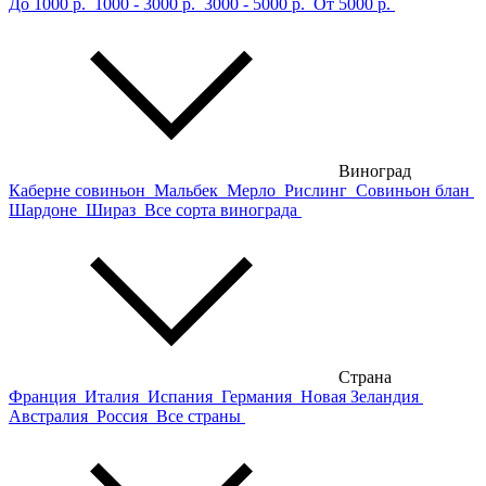
До 1000 р.
1000 - 3000 р.
3000 - 5000 р.
От 5000 р.
Виноград
Каберне совиньон
Мальбек
Мерло
Рислинг
Совиньон блан
Шардоне
Шираз
Все сорта винограда
Страна
Франция
Италия
Испания
Германия
Новая Зеландия
Австралия
Россия
Все страны