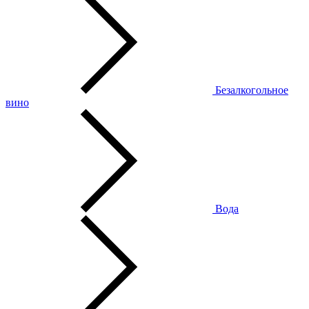
Безалкогольное
вино
Вода