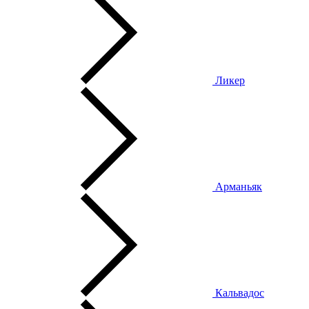
Ликер
Арманьяк
Кальвадос