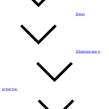
Вино
Шампанское и
игристое