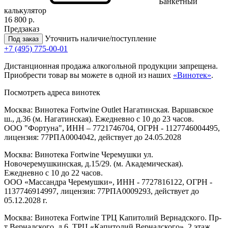
Банкетный
калькулятор
16 800 р.
Предзаказ
Уточнить наличие/поступление
Под заказ
+7 (495) 775-00-01
Дистанционная продажа алкогольной продукции запрещена.
Приобрести товар вы можете в одной из наших
«Винотек»
.
Посмотреть адреса винотек
Москва: Винотека Fortwine Outlet Нагатинская. Варшавское
ш., д.36 (м. Нагатинская). Ежедневно с 10 до 23 часов.
ООО "Фортуна", ИНН – 7721746704, ОГРН - 1127746004495,
лицензия: 77РПА0004042, действует до 24.05.2028
Москва: Винотека Fortwine Черемушки ул.
Новочеремушкинская, д.15/29. (м. Академическая).
Ежедневно с 10 до 22 часов.
ООО «Массандра Черемушки», ИНН - 7727816122, ОГРН -
1137746914997, лицензия: 77РПА0009293, действует до
05.12.2028 г.
Москва: Винотека Fortwine ТРЦ Капитолий Вернадского. Пр-
т Вернадского, д.6, ТРЦ «Капитолий Вернадского», 2 этаж