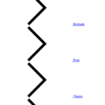
Коньяк
Ром
Джин