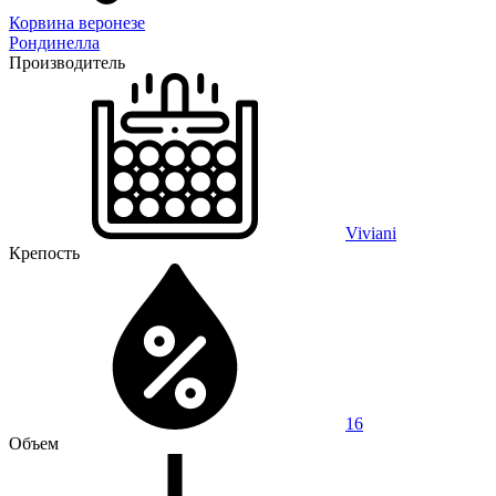
Корвина веронезе
Рондинелла
Производитель
Viviani
Крепость
16
Объем