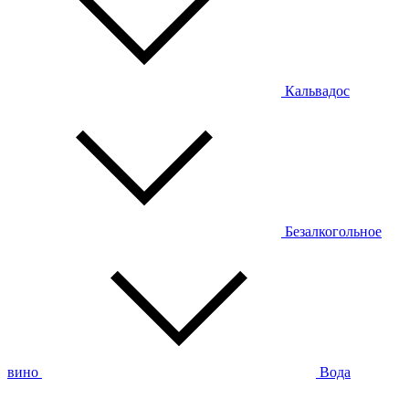
Кальвадос
Безалкогольное
вино
Вода