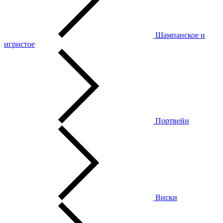
Шампанское и
игристое
Портвейн
Виски