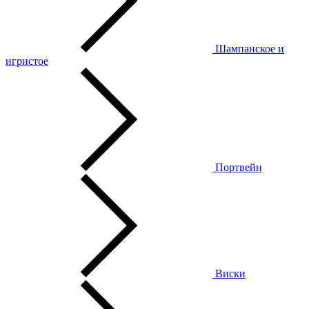
Шампанское и
игристое
Портвейн
Виски