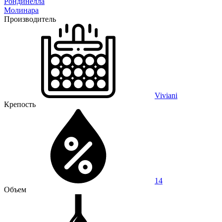
Рондинелла
Молинара
Производитель
Viviani
Крепость
14
Объем