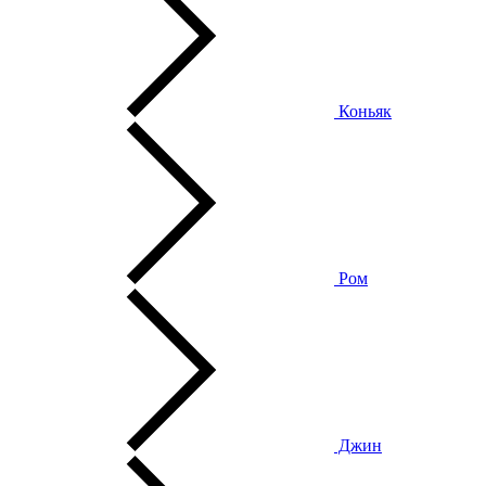
Коньяк
Ром
Джин