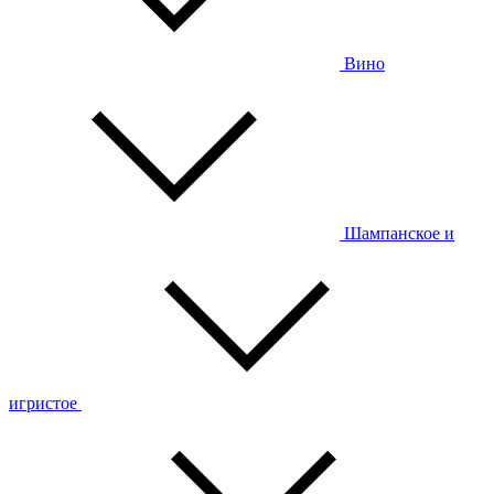
Вино
Шампанское и
игристое