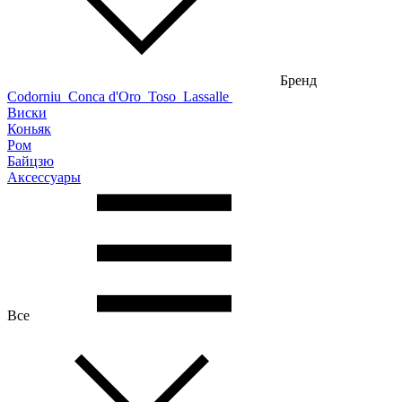
Бренд
Codorniu
Conca d'Oro
Toso
Lassalle
Виски
Коньяк
Ром
Байцзю
Аксессуары
Все