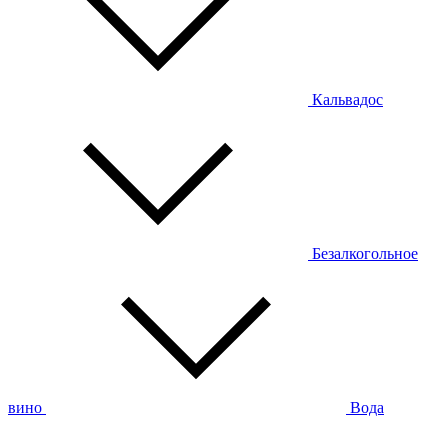
Кальвадос
Безалкогольное
вино
Вода