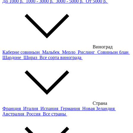
До 1000 р.
1000 - 3000 р.
3000 - 5000 р.
От 5000 р.
Виноград
Каберне совиньон
Мальбек
Мерло
Рислинг
Совиньон блан
Шардоне
Шираз
Все сорта винограда
Страна
Франция
Италия
Испания
Германия
Новая Зеландия
Австралия
Россия
Все страны