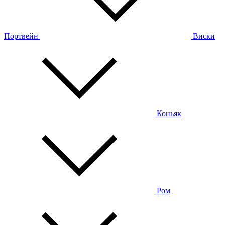
Портвейн
Виски
Коньяк
Ром