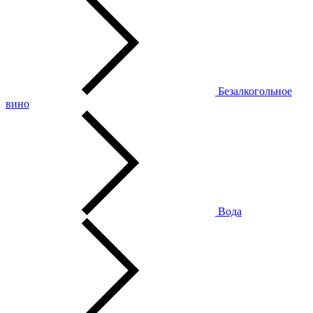
Безалкогольное
вино
Вода