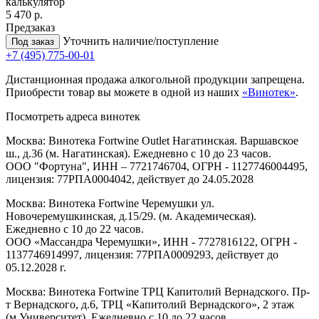
калькулятор
5 470 р.
Предзаказ
Уточнить наличие/поступление
Под заказ
+7 (495) 775-00-01
Дистанционная продажа алкогольной продукции запрещена.
Приобрести товар вы можете в одной из наших
«Винотек»
.
Посмотреть адреса винотек
Москва: Винотека Fortwine Outlet Нагатинская. Варшавское
ш., д.36 (м. Нагатинская). Ежедневно с 10 до 23 часов.
ООО "Фортуна", ИНН – 7721746704, ОГРН - 1127746004495,
лицензия: 77РПА0004042, действует до 24.05.2028
Москва: Винотека Fortwine Черемушки ул.
Новочеремушкинская, д.15/29. (м. Академическая).
Ежедневно с 10 до 22 часов.
ООО «Массандра Черемушки», ИНН - 7727816122, ОГРН -
1137746914997, лицензия: 77РПА0009293, действует до
05.12.2028 г.
Москва: Винотека Fortwine ТРЦ Капитолий Вернадского. Пр-
т Вернадского, д.6, ТРЦ «Капитолий Вернадского», 2 этаж
(м.Университет). Ежедневно с 10 до 22 часов.