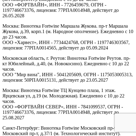
ООО «ФОРТВАЙН», ИНН - 7726459679, ОГРН -
1197746673376, лицензия: 77РПА0014948, действует до
26.05.2028
Москва: Винотека Fortwine Маршала Жукова. пр-т Маршала
Жукова, д.39, корп.1 (м. Народное ополчение). Ежедневно с 10
до 23 часов.
ООО «Харвест», ИНН - 7734424768, ОГРН - 1197746303567,
лицензия: 77РПА0014565, действует до 05.09.2024
Московская область, г. Реутов: Винотека Fortwine Реутов. пр-
кт Юбилейный, д.40, (м. Новокосино). Ежедневно с 10 до 22
часов.
ООО "Мир вина", ИНН - 5041205609, ОГРН - 1175053005313,
лицензия: 50РПА0015131, действует до 23.05.2027
Москва: Винотека Fortwine ТЦ Кунцево плаза, 1 этаж.
Ярцевская ул, д.19 (м. Молодежная). Ежедневно с 10 до 22
часов.
ООО «ФОРТВАЙН СЕВЕР», ИНН - 7841099537, ОГРН -
1197746673376, лицензия: 77РПА0014948, действует до
25.08.2027
Санкт-Петербург: Винотека Fortwine Московский пр-т.
Московский пр-т, д.37/1 (м. Технологический институт).