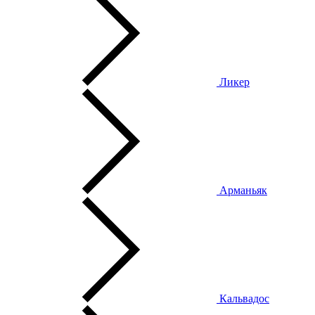
Ликер
Арманьяк
Кальвадос