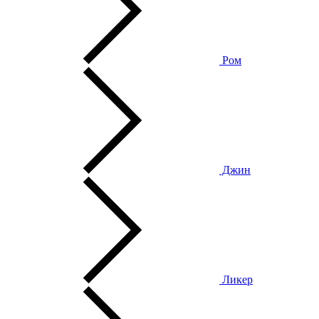
Ром
Джин
Ликер