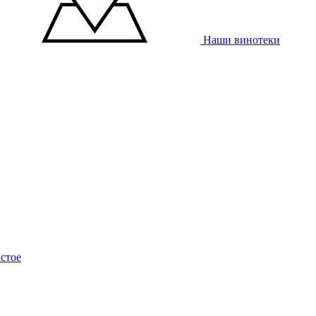
Наши винотеки
стое