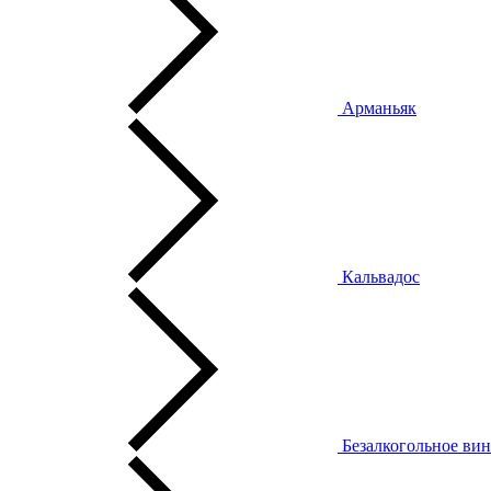
Арманьяк
Кальвадос
Безалкогольное ви