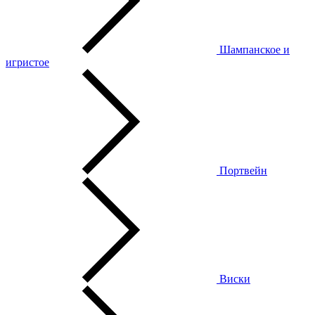
Шампанское и
игристое
Портвейн
Виски