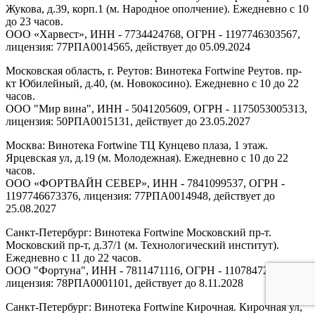
Жукова, д.39, корп.1 (м. Народное ополчение). Ежедневно с 10
до 23 часов.
ООО «Харвест», ИНН - 7734424768, ОГРН - 1197746303567,
лицензия: 77РПА0014565, действует до 05.09.2024
Московская область, г. Реутов: Винотека Fortwine Реутов. пр-
кт Юбилейный, д.40, (м. Новокосино). Ежедневно с 10 до 22
часов.
ООО "Мир вина", ИНН - 5041205609, ОГРН - 1175053005313,
лицензия: 50РПА0015131, действует до 23.05.2027
Москва: Винотека Fortwine ТЦ Кунцево плаза, 1 этаж.
Ярцевская ул, д.19 (м. Молодежная). Ежедневно с 10 до 22
часов.
ООО «ФОРТВАЙН СЕВЕР», ИНН - 7841099537, ОГРН -
1197746673376, лицензия: 77РПА0014948, действует до
25.08.2027
Санкт-Петербург: Винотека Fortwine Московский пр-т.
Московский пр-т, д.37/1 (м. Технологический институт).
Ежедневно с 11 до 22 часов.
ООО "Фортуна", ИНН - 7811471116, ОГРН - 1107847277438,
лицензия: 78РПА0001101, действует до 8.11.2028
Санкт-Петербург: Винотека Fortwine Кирочная. Кирочная ул,