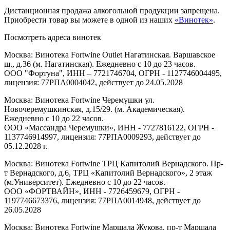
Дистанционная продажа алкогольной продукции запрещена.
Приобрести товар вы можете в одной из наших
«Винотек»
.
Посмотреть адреса винотек
Москва: Винотека Fortwine Outlet Нагатинская. Варшавское
ш., д.36 (м. Нагатинская). Ежедневно с 10 до 23 часов.
ООО "Фортуна", ИНН – 7721746704, ОГРН - 1127746004495,
лицензия: 77РПА0004042, действует до 24.05.2028
Москва: Винотека Fortwine Черемушки ул.
Новочеремушкинская, д.15/29. (м. Академическая).
Ежедневно с 10 до 22 часов.
ООО «Массандра Черемушки», ИНН - 7727816122, ОГРН -
1137746914997, лицензия: 77РПА0009293, действует до
05.12.2028 г.
Москва: Винотека Fortwine ТРЦ Капитолий Вернадского. Пр-
т Вернадского, д.6, ТРЦ «Капитолий Вернадского», 2 этаж
(м.Университет). Ежедневно с 10 до 22 часов.
ООО «ФОРТВАЙН», ИНН - 7726459679, ОГРН -
1197746673376, лицензия: 77РПА0014948, действует до
26.05.2028
Москва: Винотека Fortwine Маршала Жукова. пр-т Маршала