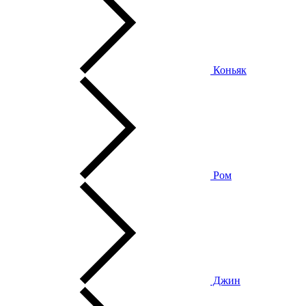
Коньяк
Ром
Джин