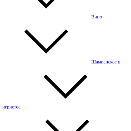
Вино
Шампанское и
игристое