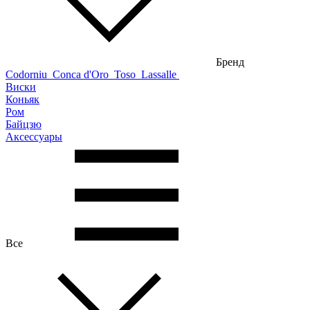
Бренд
Codorniu
Conca d'Oro
Toso
Lassalle
Виски
Коньяк
Ром
Байцзю
Аксессуары
Все