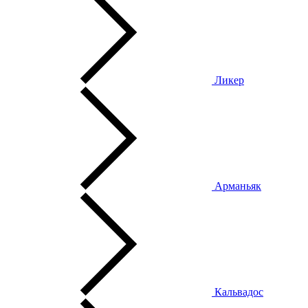
Ликер
Арманьяк
Кальвадос