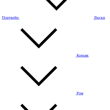
Портвейн
Виски
Коньяк
Ром