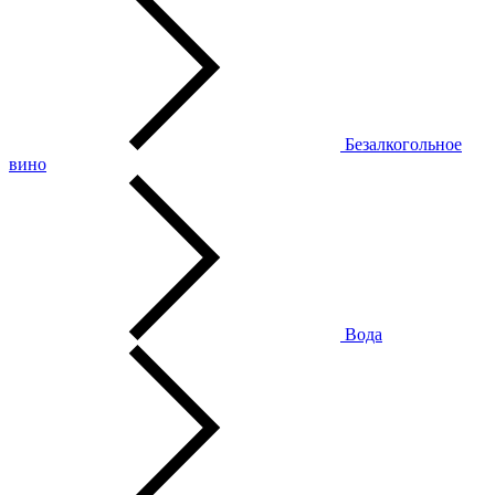
Безалкогольное
вино
Вода