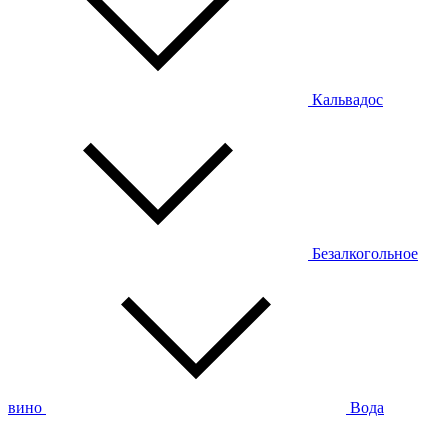
Кальвадос
Безалкогольное
вино
Вода