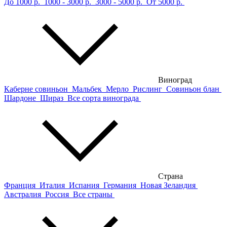
До 1000 р.
1000 - 3000 р.
3000 - 5000 р.
От 5000 р.
Виноград
Каберне совиньон
Мальбек
Мерло
Рислинг
Совиньон блан
Шардоне
Шираз
Все сорта винограда
Страна
Франция
Италия
Испания
Германия
Новая Зеландия
Австралия
Россия
Все страны