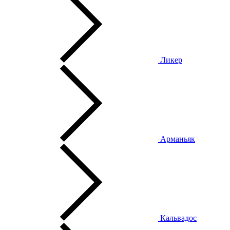
Ликер
Арманьяк
Кальвадос