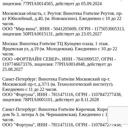
лицензия: 77РПА0014565, действует до 05.09.2024
Московская область, г. Реутов: Винотека Fortwine Реутов. пр-
кт Юбилейный, д.40, (м. Новокосино). Ежедневно с 10 до 22
часов.
ООО "Мир вина", ИНН - 5041205609, ОГРН - 1175053005313,
лицензия: 50РПА0015131, действует до 23.05.2027
Москва: Винотека Fortwine ТЦ Кунцево плаза, 1 этаж.
Ярцевская ул, д.19 (м. Молодежная). Ежедневно с 10 до 22
часов.
ООО «ФОРТВАЙН СЕВЕР», ИНН - 7841099537, ОГРН -
1197746673376, лицензия: 77РПА0014948, действует до
25.08.2027
Санкт-Петербург: Винотека Fortwine Московский пр-т.
Московский пр-т, д.37/1 (м. Технологический институт).
Ежедневно с 11 до 22 часов.
ООО "Фортуна", ИНН - 7811471116, ОГРН - 1107847277438,
лицензия: 78РПА0001101, действует до 8.11.2028
Санкт-Петербург: Винотека Fortwine Кирочная. Кирочная ул,
дом № 3, литера А (м. Чернышевская). Ежедневно с 11 до 22
часов.
ООО "Фортуна", ИНН - 7811471116, ОГРН - 1107847277438,