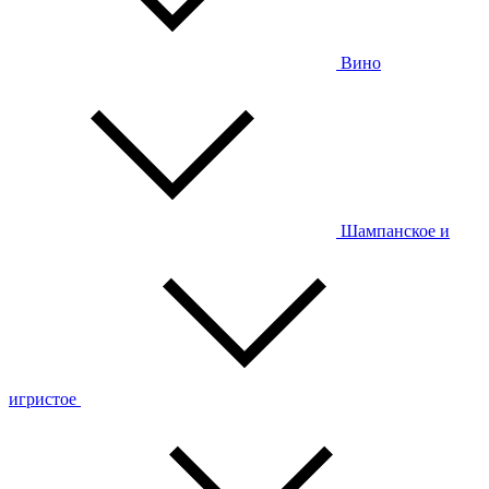
Вино
Шампанское и
игристое