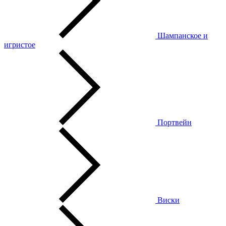
Шампанское и
игристое
Портвейн
Виски