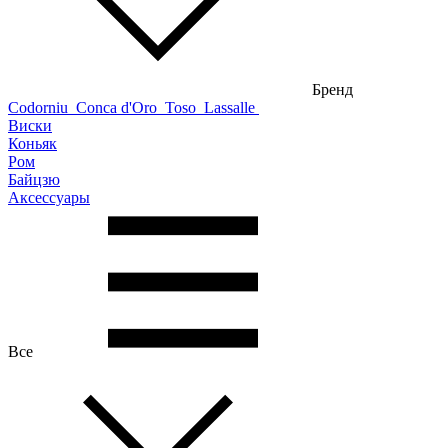
Бренд
Codorniu
Conca d'Oro
Toso
Lassalle
Виски
Коньяк
Ром
Байцзю
Аксессуары
Все