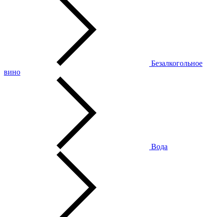
Безалкогольное
вино
Вода