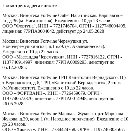
Посмотреть адреса винотек
Москва: Винотека Fortwine Outlet Нагатинская. Варшавское
ш., д.36 (м. Нагатинская). Ежедневно с 10 до 23 часов.
ООО "Фортуна", ИНН – 7721746704, ОГРН - 1127746004495,
лицензия: 77РПА0004042, действует до 24.05.2028
Москва: Винотека Fortwine Черемушки ул.
Новочеремушкинская, д.15/29. (м. Академическая).
Ежедневно с 10 до 22 часов.
ООО «Массандра Черемушки», ИНН - 7727816122, ОГРН -
1137746914997, лицензия: 77РПА0009293, действует до
05.12.2028 г.
Москва: Винотека Fortwine ТРЦ Капитолий Вернадского. Пр-
т Вернадского, д.6, ТРЦ «Капитолий Вернадского», 2 этаж
(м.Университет). Ежедневно с 10 до 22 часов.
ООО «ФОРТВАЙН», ИНН - 7726459679, ОГРН -
1197746673376, лицензия: 77РПА0014948, действует до
26.05.2028
Москва: Винотека Fortwine Маршала Жукова. пр-т Маршала
Жукова, д.39, корп.1 (м. Народное ополчение). Ежедневно с 10
до 23 часов.
ООО «Харвест», ИНН - 7734424768, ОГРН - 1197746303567,