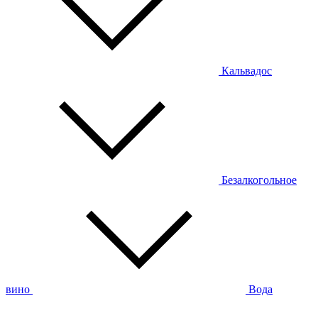
Кальвадос
Безалкогольное
вино
Вода