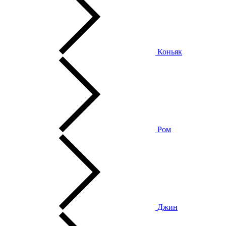
Коньяк
Ром
Джин