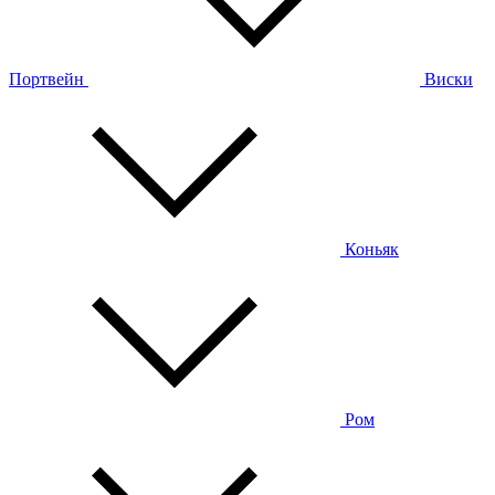
Портвейн
Виски
Коньяк
Ром