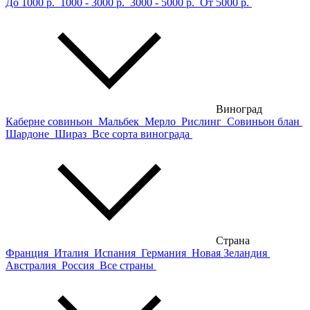
До 1000 р.
1000 - 3000 р.
3000 - 5000 р.
От 5000 р.
Виноград
Каберне совиньон
Мальбек
Мерло
Рислинг
Совиньон блан
Шардоне
Шираз
Все сорта винограда
Страна
Франция
Италия
Испания
Германия
Новая Зеландия
Австралия
Россия
Все страны