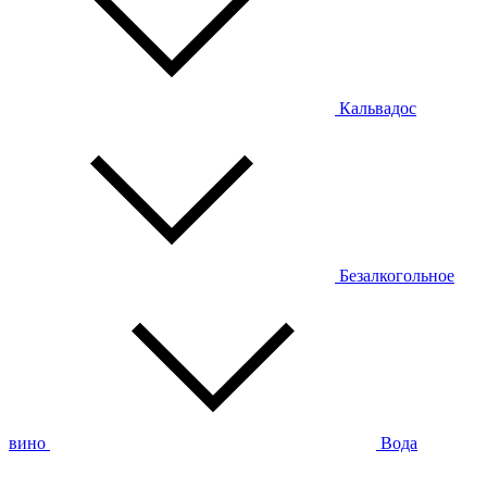
Кальвадос
Безалкогольное
вино
Вода