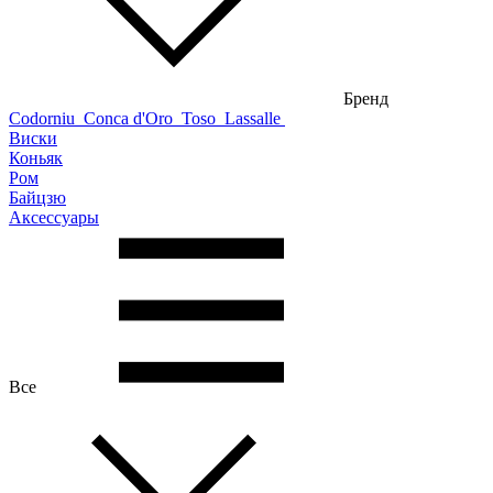
Бренд
Codorniu
Conca d'Oro
Toso
Lassalle
Виски
Коньяк
Ром
Байцзю
Аксессуары
Все