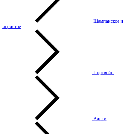
Шампанское и
игристое
Портвейн
Виски