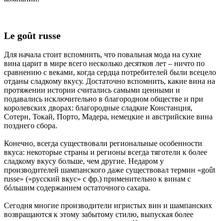
Le goût russe
Для начала стоит вспомнить, что повальная мода на сухие
вина царит в мире всего несколько десятков лет – ничто по
сравнению с веками, когда сердца потребителей были всецело
отданы сладкому вкусу. Достаточно вспомнить, какие вина на
протяжении истории считались самыми ценными и
подавались исключительно в благородном обществе и при
королевских дворах: благородные сладкие Констанция,
Сотерн, Токай, Порто, Мадера, немецкие и австрийские вина
позднего сбора.
Конечно, всегда существовали региональные особенности
вкуса: некоторые страны и регионы всегда тяготели к более
сладкому вкусу больше, чем другие. Недаром у
производителей шампанского даже существовал термин «goût
russe» («русский вкус» с фр.) применительно к винам с
бóльшим содержанием остаточного сахара.
Сегодня многие производители игристых вин и шампанских
возвращаются к этому забытому стилю, выпуская более