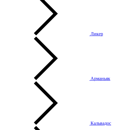
Ликер
Арманьяк
Кальвадос