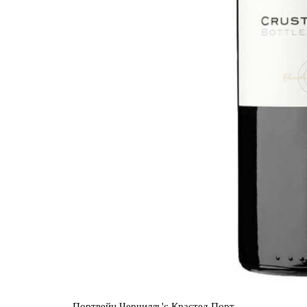
Портвейн Черчилль'с Крастед Порт