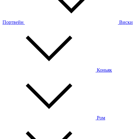
Портвейн
Виски
Коньяк
Ром