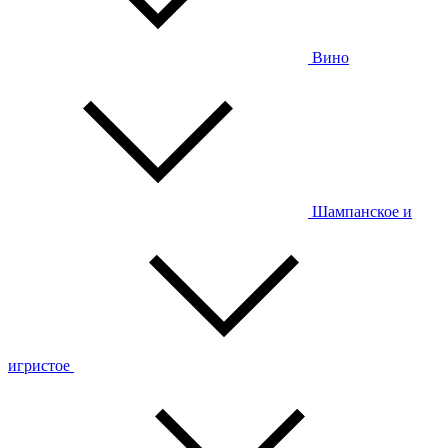
Вино
Шампанское и
игристое