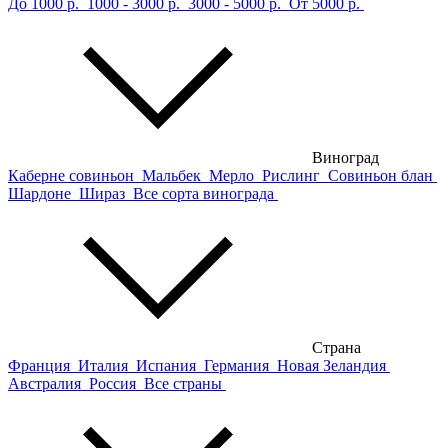
До 1000 р.
1000 - 3000 р.
3000 - 5000 р.
От 5000 р.
Виноград
Каберне совиньон
Мальбек
Мерло
Рислинг
Совиньон блан
Шардоне
Шираз
Все сорта винограда
Страна
Франция
Италия
Испания
Германия
Новая Зеландия
Австралия
Россия
Все страны