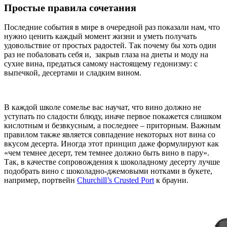
Простые правила сочетания
Последние события в мире в очередной раз показали нам, что
нужно ценить каждый момент жизни и уметь получать
удовольствие от простых радостей. Так почему бы хоть один
раз не побаловать себя и, закрыв глаза на диеты и моду на
сухие вина, предаться самому настоящему гедонизму: с
выпечкой, десертами и сладким вином.
В каждой школе сомелье вас научат, что вино должно не
уступать по сладости блюду, иначе первое покажется слишком
кислотным и безвкусным, а последнее – приторным. Важным
правилом также является совпадение некоторых нот вина со
вкусом десерта. Иногда этот принцип даже формулируют как
«чем темнее десерт, тем темнее должно быть вино в пару».
Так, в качестве сопровождения к шоколадному десерту лучше
подобрать вино с шоколадно-джемовыми нотками в букете,
например, портвейн
Churchill’s Crusted Port
к брауни.