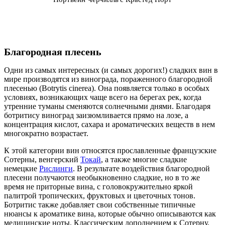
Благородная плесень
Одни из самых интересных (и самых дорогих!) сладких вин в
мире производятся из винограда, пораженного благородной
плесенью (Botrytis cinerea). Она появляется только в особых
условиях, возникающих чаще всего на берегах рек, когда
утренние туманы сменяются солнечными днями. Благодаря
ботритису виноград заизюмливается прямо на лозе, а
концентрация кислот, сахара и ароматических веществ в нем
многократно возрастает.
К этой категории вин относятся прославленные французские
Сотерны, венгерский
Токай
, а также многие сладкие
немецкие
Рислинги
. В результате воздействия благородной
плесени получаются необыкновенно сладкие, но в то же
время не приторные вина, с головокружительно яркой
палитрой тропических, фруктовых и цветочных тонов.
Ботритис также добавляет свои собственные типичные
нюансы к ароматике вина, которые обычно описываются как
медицинские ноты. Классическим дополнением к Сотерну,