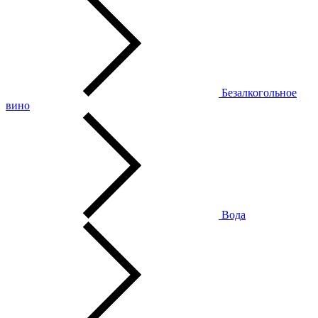
Безалкогольное
вино
Вода