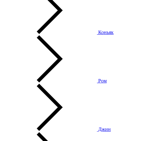
Коньяк
Ром
Джин