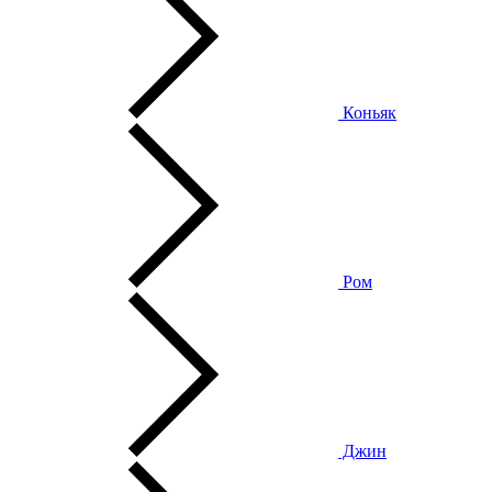
Коньяк
Ром
Джин