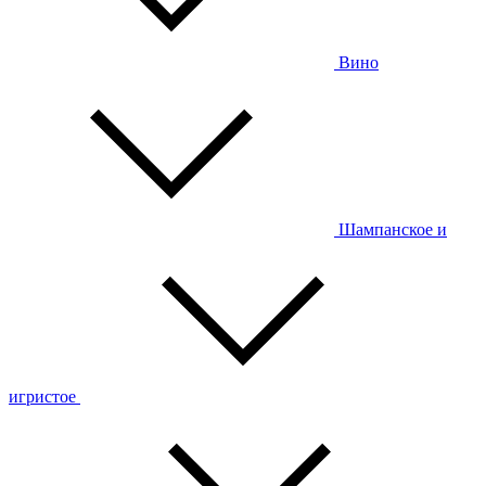
Вино
Шампанское и
игристое