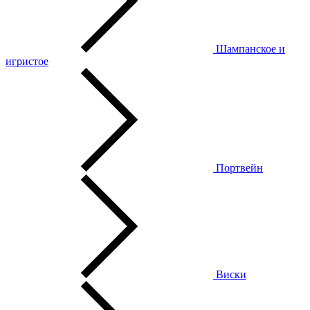
Шампанское и
игристое
Портвейн
Виски