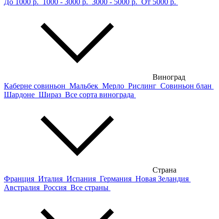
До 1000 р.
1000 - 3000 р.
3000 - 5000 р.
От 5000 р.
Виноград
Каберне совиньон
Мальбек
Мерло
Рислинг
Совиньон блан
Шардоне
Шираз
Все сорта винограда
Страна
Франция
Италия
Испания
Германия
Новая Зеландия
Австралия
Россия
Все страны