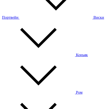
Портвейн
Виски
Коньяк
Ром