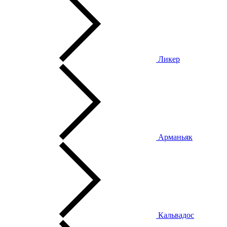
Ликер
Арманьяк
Кальвадос