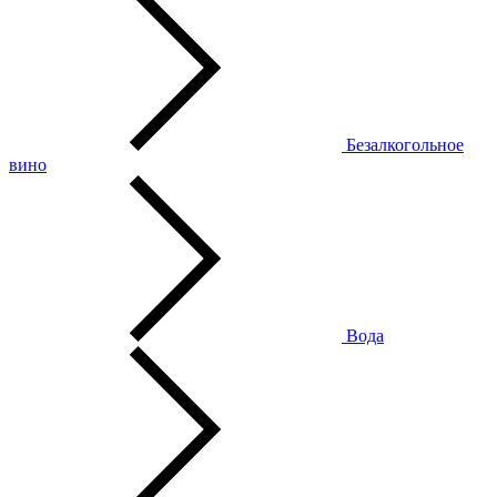
Безалкогольное
вино
Вода