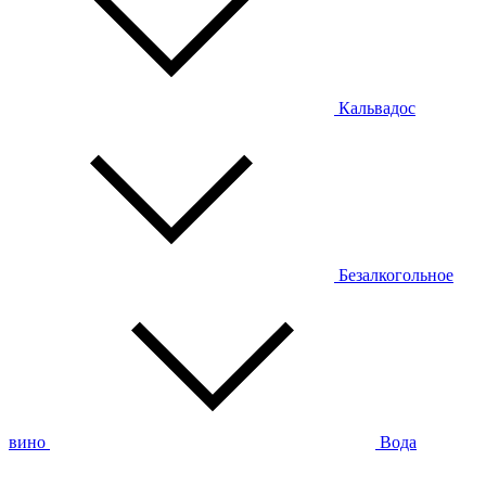
Кальвадос
Безалкогольное
вино
Вода