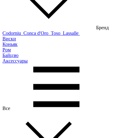
Бренд
Codorniu
Conca d'Oro
Toso
Lassalle
Виски
Коньяк
Ром
Байцзю
Аксессуары
Все