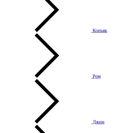
Коньяк
Ром
Джин