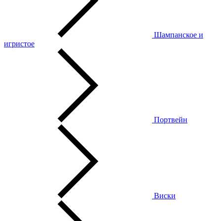
Шампанское и
игристое
Портвейн
Виски