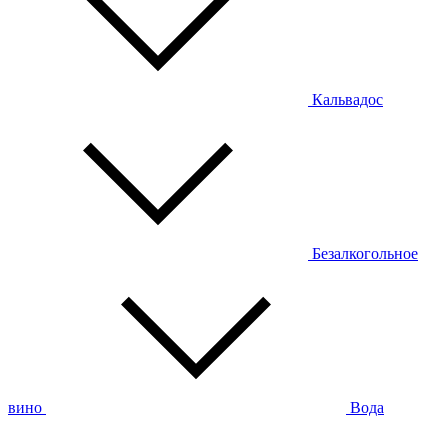
Кальвадос
Безалкогольное
вино
Вода