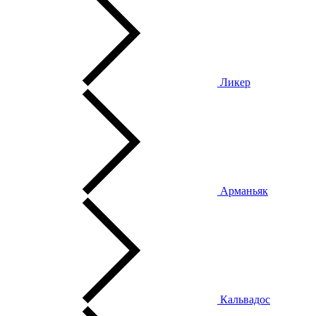
Ликер
Арманьяк
Кальвадос