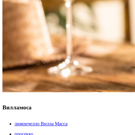
Вилламоса
лимончелло Вилла Масса
просекко