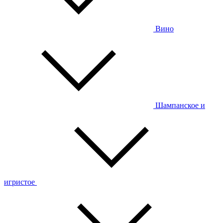
Вино
Шампанское и
игристое