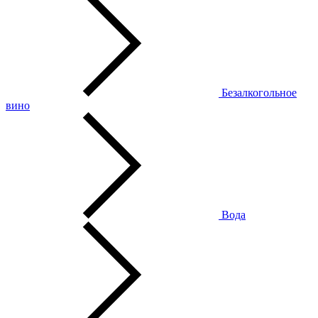
Безалкогольное
вино
Вода