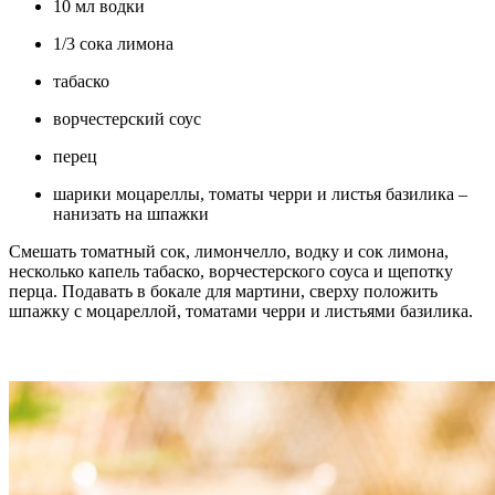
10 мл водки
1/3 сока лимона
табаско
ворчестерский соус
перец
шарики моцареллы, томаты черри и листья базилика –
нанизать на шпажки
Смешать томатный сок, лимончелло, водку и сок лимона,
несколько капель табаско, ворчестерского соуса и щепотку
перца. Подавать в бокале для мартини, сверху положить
шпажку с моцареллой, томатами черри и листьями базилика.