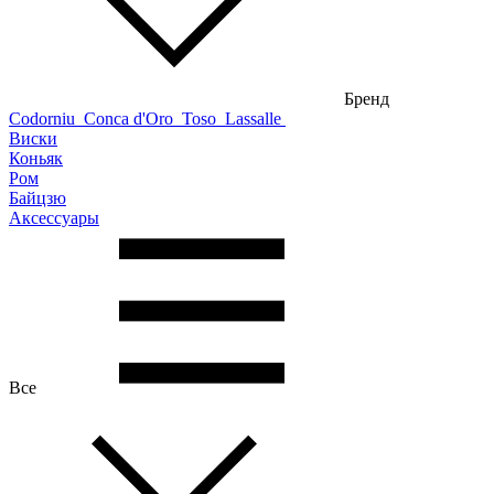
Бренд
Codorniu
Conca d'Oro
Toso
Lassalle
Виски
Коньяк
Ром
Байцзю
Аксессуары
Все