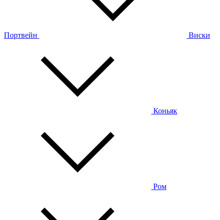
Портвейн
Виски
Коньяк
Ром