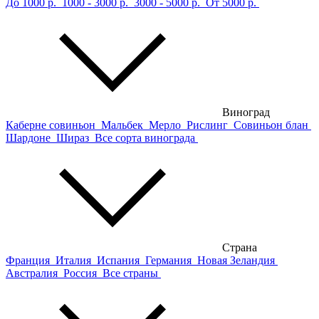
До 1000 р.
1000 - 3000 р.
3000 - 5000 р.
От 5000 р.
Виноград
Каберне совиньон
Мальбек
Мерло
Рислинг
Совиньон блан
Шардоне
Шираз
Все сорта винограда
Страна
Франция
Италия
Испания
Германия
Новая Зеландия
Австралия
Россия
Все страны