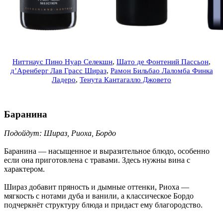
Ниттнаус Пино Нуар Селекшн
,
Шато де Фонтений Пассьон
,
д’Аренберг Лав Грасс Шираз
,
Рамон Бильбао Лаломба Финка
Ладеро
,
Тенута Кантагалло Джовето
Баранина
Подойдут: Шираз, Риоха, Бордо
Баранина — насыщенное и выразительное блюдо, особенно
если она приготовлена с травами. Здесь нужны вина с
характером.
Шираз добавит пряность и дымные оттенки, Риоха —
мягкость с нотами дуба и ванили, а классическое Бордо
подчеркнёт структуру блюда и придаст ему благородство.