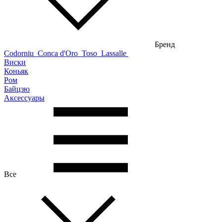
Бренд
Codorniu
Conca d'Oro
Toso
Lassalle
Виски
Коньяк
Ром
Байцзю
Аксессуары
Все