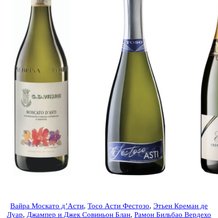
Вайра Москато д’Асти
,
Тосо Асти Фестозо
,
Этьен Креман де
Луар
,
Джампер и Джек Совиньон Блан
,
Рамон Бильбао Вердехо