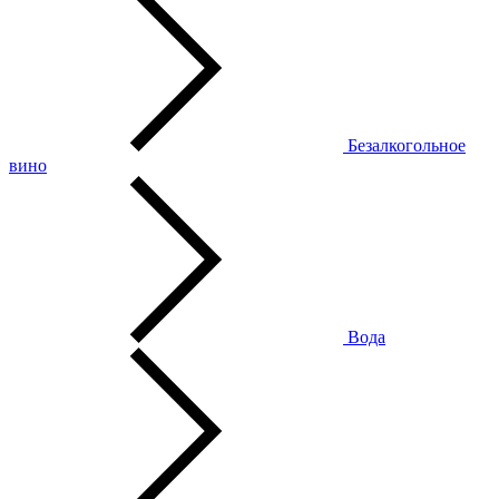
Безалкогольное
вино
Вода