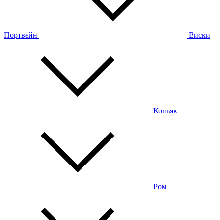
Портвейн
Виски
Коньяк
Ром