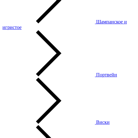
Шампанское и
игристое
Портвейн
Виски