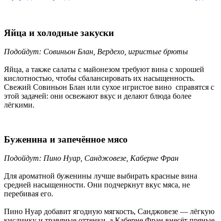
Яйца и холодные закуски
Подойдут: Совиньон Блан, Вердехо, игристые брюты
Яйца, а также салаты с майонезом требуют вина с хорошей
кислотностью, чтобы сбалансировать их насыщенность.
Свежий Совиньон Блан или сухое игристое вино справятся с
этой задачей: они освежают вкус и делают блюда более
лёгкими.
Буженина и запечённое мясо
Подойдут: Пино Нуар, Санджовезе, Каберне Фран
Для ароматной буженины лучше выбирать красные вина
средней насыщенности. Они подчеркнут вкус мяса, не
перебивая его.
Пино Нуар добавит ягодную мягкость, Санджовезе — лёгкую
кислинку и травяные оттенки, а Каберне Фран внесёт пряные