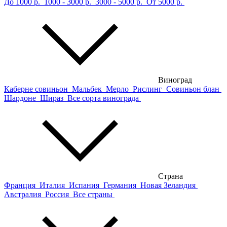
До 1000 р.
1000 - 3000 р.
3000 - 5000 р.
От 5000 р.
Виноград
Каберне совиньон
Мальбек
Мерло
Рислинг
Совиньон блан
Шардоне
Шираз
Все сорта винограда
Страна
Франция
Италия
Испания
Германия
Новая Зеландия
Австралия
Россия
Все страны