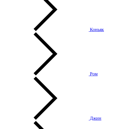
Коньяк
Ром
Джин