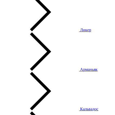
Ликер
Арманьяк
Кальвадос