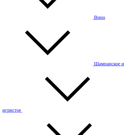
Вино
Шампанское и
игристое