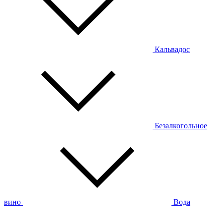
Кальвадос
Безалкогольное
вино
Вода