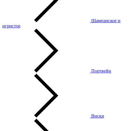
Шампанское и
игристое
Портвейн
Виски