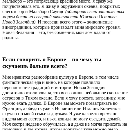
Мальборо – это потрясающе красивое место, я сразу же
почувствовала это. Я живу в окружении океана, покрытых
снегом гор и Мальборо Саундс
(обширная сеть затопленных
морем долин на северной оконечности Южного Острова
Новой Зеландии)
. И посреди всего этого – живописные
виноградники, которые производят вина мирового уровня.
Новая Зеландия – это, без сомнения, мой дом вдали от
родины.
Если говорить о Европе – по чему ты
скучаешь больше всего?
Мне нравится разнообразие культур в Европе, в том числе
фантастическая еда и вино, на которые повлияло
переплетение традиций и истории. Новая Зеландия
достаточно изолирована, это всего лишь небольшое скопление
островов в Тихом океане. Если я хочу поехать заграницу, мне
нужно ехать далеко. В Европе вы можете позавтракать во
Франции, а обедать уже в Испании или Италии. Конечно я
скучаю по моей семье и друзьям. Я уже какое-то время не
видела моих сестер, и из-за ковида не могу съездить домой.
Моя сестра недавно обручилась, а я даже не могла приехать на
помолвку. Я бы хотела, чтобы добраться туда можно было