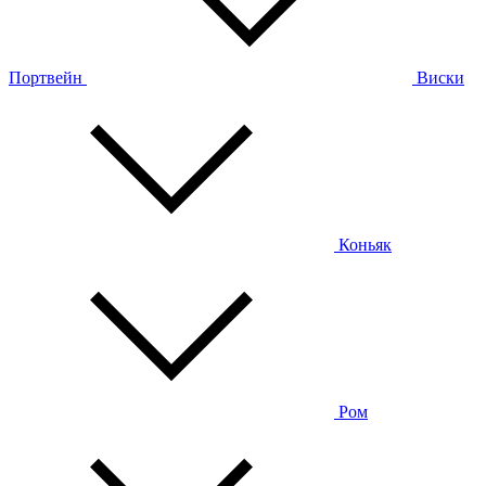
Портвейн
Виски
Коньяк
Ром