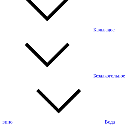
Кальвадос
Безалкогольное
вино
Вода