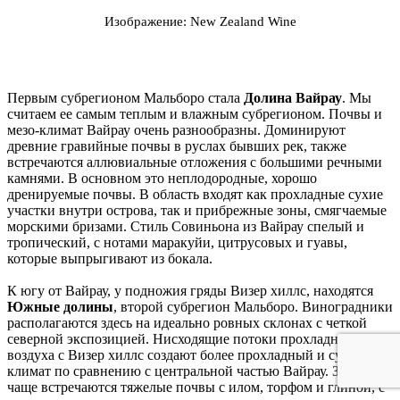
Изображение: New Zealand Wine
Первым субрегионом Мальборо стала
Долина Вайрау
. Мы
считаем ее самым теплым и влажным субрегионом. Почвы и
мезо-климат Вайрау очень разнообразны. Доминируют
древние гравийные почвы в руслах бывших рек, также
встречаются аллювиальные отложения с большими речными
камнями. В основном это неплодородные, хорошо
дренируемые почвы. В область входят как прохладные сухие
участки внутри острова, так и прибрежные зоны, смягчаемые
морскими бризами. Стиль Совиньона из Вайрау спелый и
тропический, с нотами маракуйи, цитрусовых и гуавы,
которые выпрыгивают из бокала.
К югу от Вайрау, у подножия гряды Визер хиллс, находятся
Южные долины
, второй субрегион Мальборо. Виноградники
располагаются здесь на идеально ровных склонах с четкой
северной экспозицией. Нисходящие потоки прохладного
воздуха с Визер хиллс создают более прохладный и сухой
климат по сравнению с центральной частью Вайрау. Здесь
чаще встречаются тяжелые почвы с илом, торфом и глиной, с