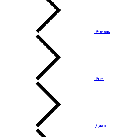
Коньяк
Ром
Джин