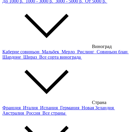
До 1000 р.
1000 - 3000 р.
3000 - 5000 р.
От 5000 р.
Виноград
Каберне совиньон
Мальбек
Мерло
Рислинг
Совиньон блан
Шардоне
Шираз
Все сорта винограда
Страна
Франция
Италия
Испания
Германия
Новая Зеландия
Австралия
Россия
Все страны