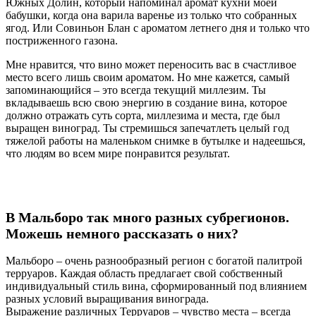
Южных Долин, который напоминал аромат кухни моей
бабушки, когда она варила варенье из только что собранных
ягод. Или Совиньон Блан с ароматом летнего дня и только что
постриженного газона.
Мне нравится, что вино может переносить вас в счастливое
место всего лишь своим ароматом. Но мне кажется, самый
запоминающийся – это всегда текущий миллезим. Ты
вкладываешь всю свою энергию в создание вина, которое
должно отражать суть сорта, миллезима и места, где был
выращен виноград. Ты стремишься запечатлеть целый год
тяжелой работы на маленьком снимке в бутылке и надеешься,
что людям во всем мире понравится результат.
В Мальборо так много разных субрегионов.
Можешь немного рассказать о них?
Мальборо – очень разнообразный регион с богатой палитрой
терруаров. Каждая область предлагает свой собственный
индивидуальный стиль вина, сформированный под влиянием
разных условий выращивания винограда.
Выражение различных Терруаров – чувство места – всегда