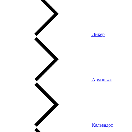
Ликер
Арманьяк
Кальвадос