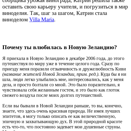
сборщика урожая винограда
, Катрин решила также
оставить свою карьеру учителя, и погрузиться в мир
виноделия. Так, шаг за шагом, Катрин стала
виноделом
Villa Maria
.
Почему ты влюбилась в Новую Зеландию?
Я приехала в Новую Зеландию в декабре 2006 года, до этого
путешествуя по миру уже в течение целого года. Сразу по
приезду меня поразили отзывчивость и дружелюбность Киви
(название жителей Новой Зеландии, прим. ред.)
. Куда бы я ни
шла, люди легко улыбались мне, интересовались, как у меня
дела, и просто болтали со мной. Это было поразительно, я
чувствовала себя желанным гостем, и это было как глоток
свежего воздуха после моих долгих путешествий.
Если вы бывали в Новой Зеландии раньше, то вы, конечно,
знаете, что здесь очень красивая природа. Не имея лучших
эпитетов, я могу только описать ее как величественную,
эпичную и захватывающую дух. В этой природной красоте
есть что-то, что постоянно задевает мои душевные струны.