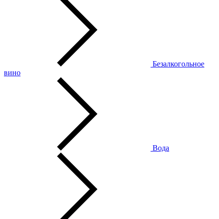
Безалкогольное
вино
Вода