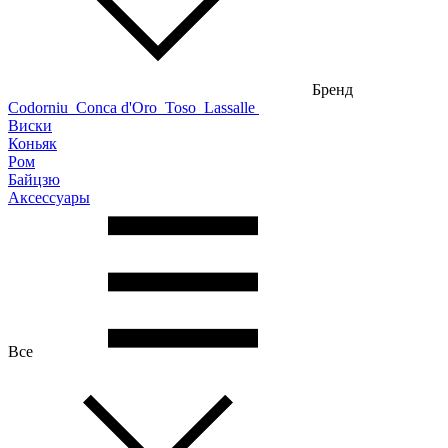
Бренд
Codorniu
Conca d'Oro
Toso
Lassalle
Виски
Коньяк
Ром
Байцзю
Аксессуары
Все