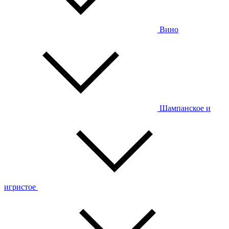
Вино
Шампанское и
игристое