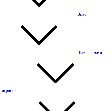
Вино
Шампанское и
игристое