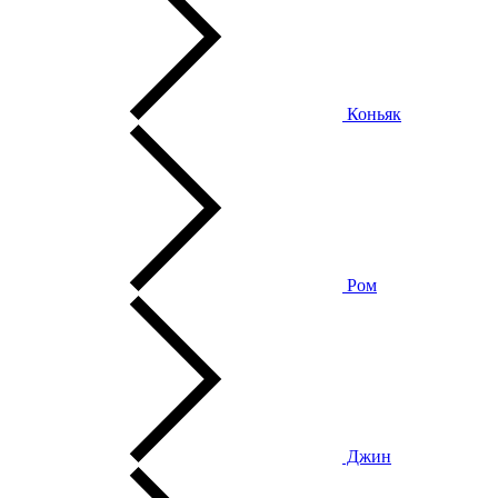
Коньяк
Ром
Джин