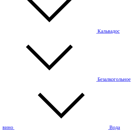
Кальвадос
Безалкогольное
вино
Вода