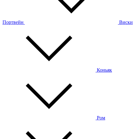
Портвейн
Виски
Коньяк
Ром