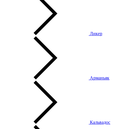
Ликер
Арманьяк
Кальвадос