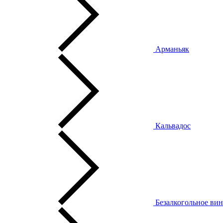
Арманьяк
Кальвадос
Безалкогольное ви