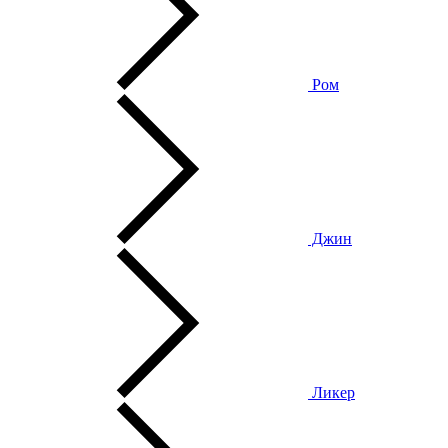
Ром
Джин
Ликер