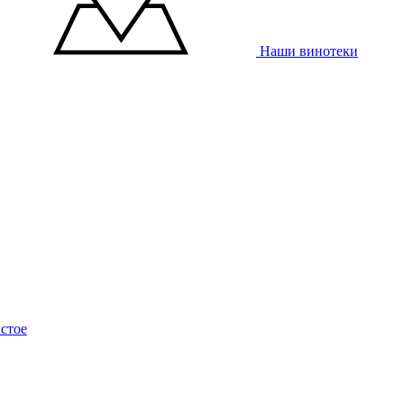
Наши винотеки
стое