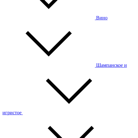
Вино
Шампанское и
игристое