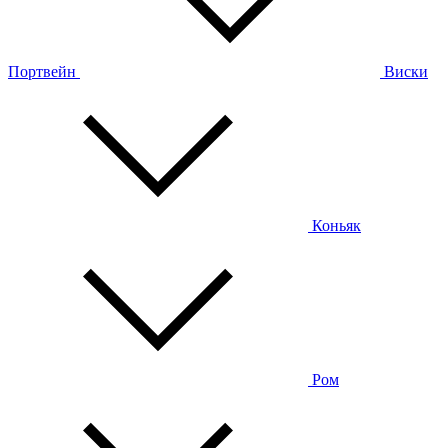
Портвейн
Виски
Коньяк
Ром