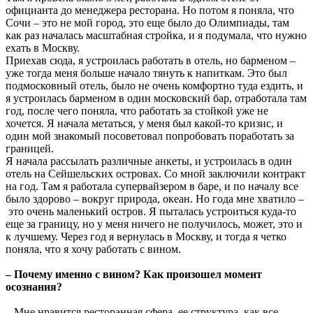
официанта до менеджера ресторана. Но потом я поняла, что
Сочи – это не мой город, это еще было до Олимпиады, там
как раз началась масштабная стройка, и я подумала, что нужно
ехать в Москву.
Приехав сюда, я устроилась работать в отель, но барменом –
уже тогда меня больше начало тянуть к напиткам. Это был
подмосковный отель, было не очень комфортно туда ездить, и
я устроилась барменом в один московский бар, отработала там
год, после чего поняла, что работать за стойкой уже не
хочется. Я начала метаться, у меня был какой-то кризис, и
один мой знакомый посоветовал попробовать поработать за
границей.
Я начала рассылать различные анкеты, и устроилась в один
отель на Сейшельских островах. Со мной заключили контракт
на год. Там я работала супервайзером в баре, и по началу все
было здорово – вокруг природа, океан. Но года мне хватило –
это очень маленький остров. Я пыталась устроиться куда-то
еще за границу, но у меня ничего не получилось, может, это и
к лучшему. Через год я вернулась в Москву, и тогда я четко
поняла, что я хочу работать с вином.
– Почему именно с вином? Как произошел момент
осознания?
– Мне нравится ресторанная сфера, ее структура, как все