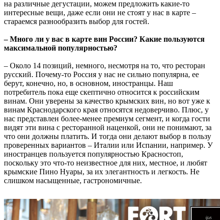
на различные дегустации, можем предложить какие-то
интересные вещи, даже если они не стоят у нас в карте –
стараемся разнообразить выбор для гостей.
– Много ли у вас в карте вин России? Какие пользуются
максимальной популярностью?
– Около 14 позиций, немного, несмотря на то, что ресторан
русский. Почему-то Россия у нас не сильно популярна, ее
берут, конечно, но, в основном, иностранцы. Наш
потребитель пока еще скептично относится к российским
винам. Они уверены за качество крымских вин, но вот уже к
винам Краснодарского края относятся недоверчиво. Плюс, у
нас представлен более-менее премиум сегмент, и когда гости
видят эти вина с ресторанной наценкой, они не понимают, за
что они должны платить. И тогда они делают выбор в пользу
проверенных вариантов – Италии или Испании, например. У
иностранцев пользуется популярностью Красностоп,
поскольку это что-то неизвестное для них, местное, и любят
крымские Пино Нуары, за их элегантность и легкость. Не
слишком насыщенные, гастрономичные.