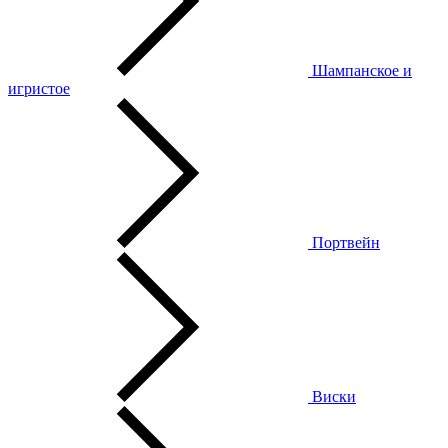
Шампанское и
игристое
Портвейн
Виски