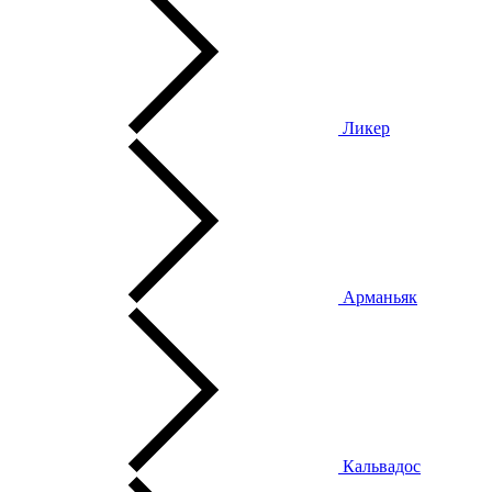
Ликер
Арманьяк
Кальвадос