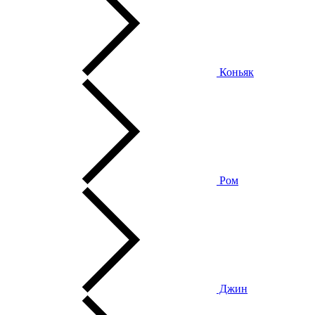
Коньяк
Ром
Джин