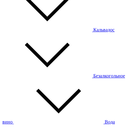
Кальвадос
Безалкогольное
вино
Вода