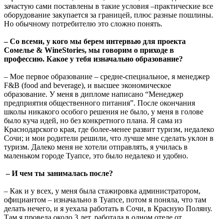
зачастую сами поставлены в такие условия –практические все
оборудование закупается за границей, плюс разные пошлины.
Но обычному потребителю это сложно понять.
– Со всеми, у кого мы берем интервью для проекта
Сомелье & WineStories, мы говорим о приходе в
профессию. Какое у тебя изначально образование?
– Мое первое образование – средне-специальное, я менеджер
F&B (food and beverage), и высшее экономическое
образование. У меня в дипломе написано “Менеджер
предприятия общественного питания”. После окончания
школы никакого особого решения не было, у меня в голове
было куча идей, но без конкретного плана. Я сама из
Краснодарского края, где более-менее развит туризм, недалеко
Сочи; и мои родители решили, что лучше мне сделать уклон в
туризм. Далеко меня не хотели отправлять, я училась в
маленьком городе Туапсе, это было недалеко и удобно.
– И чем ты занималась после?
– Как и у всех, у меня была стажировка администратором,
официантом – изначально в Туапсе, потом я поняла, что там
делать нечего, и я уехала работать в Сочи, в Красную Поляну.
Там я провела около 3 лет, работала в одном отеле от