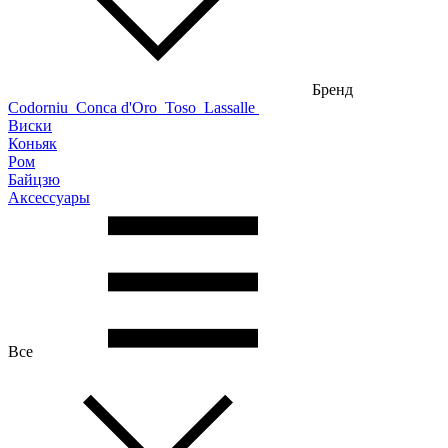
Бренд
Codorniu
Conca d'Oro
Toso
Lassalle
Виски
Коньяк
Ром
Байцзю
Аксессуары
Все