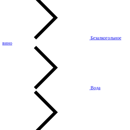
Безалкогольное
вино
Вода