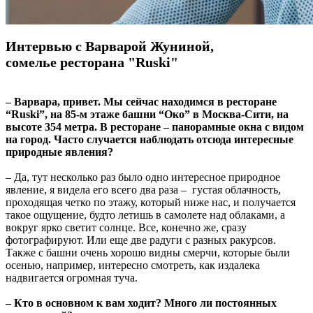
Интервью с Варварой Жу
ниной,
сомелье ресторана "Ruski"
– Варвара, привет. Мы сейчас находимся в ресторане
“Ruski”, на 85-м этаже башни “Око” в Москва-Сити, на
высоте 354 метра. В ресторане – панорамные окна с видом
на город. Часто случается наблюдать отсюда интересные
природные явления?
– Да, тут несколько раз было одно интересное природное
явление, я видела его всего два раза – густая облачность,
проходящая четко по этажу, который ниже нас, и получается
такое ощущение, будто летишь в самолете над облаками, а
вокруг ярко светит солнце. Все, конечно же, сразу
фотографируют. Или еще две радуги с разных ракурсов.
Также с башни очень хорошо видны смерчи, которые были
осенью, например, интересно смотреть, как издалека
надвигается огромная туча.
– Кто в основном к вам ходит? Много ли постоянных