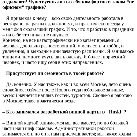
отдыхают? Чувствуешь ли ты себя комфортно в таком “не
офисном” графике?
– Я привыкла к нему – всю свою деятельность работала в
ресторане, на разных должностях, и практически всегда у
меня был скользящий график. И то, что я работаю в праздники
– на себе это никак не ощущаю.
Конечно, на все катастрофически не хватает времени, я
человек довольно разносторонний, у меня есть и хобби, и
увлечения, и выходные дни зачастую расписаны. Я занимаюсь
танцами, немного учусь шить одежду. Я более творческий
человек, и часто ищу себя в этих направлениях.
– Присутствует ли сезонность в твоей работе?
– Да, конечно. У нас также, как и во всей Москве, лето очень
спокойное; сейчас после Нового года небольшое затишье,
весной начнется наплыв гостей, туристов. Сколько я работаю
в Москве, такое практически везде.
– Кто занимался разработкой винной карты в "Ruski"?
– Винной картой занимаемся мы все вместе, но по большей
части наш шеф-сомелье. Административной работой
занимается он, но он к нам прислушивается; мы также ходим