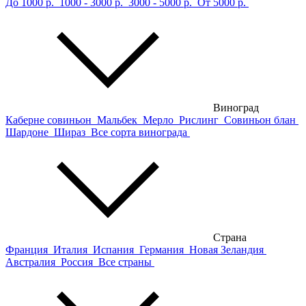
До 1000 р.
1000 - 3000 р.
3000 - 5000 р.
От 5000 р.
Виноград
Каберне совиньон
Мальбек
Мерло
Рислинг
Совиньон блан
Шардоне
Шираз
Все сорта винограда
Страна
Франция
Италия
Испания
Германия
Новая Зеландия
Австралия
Россия
Все страны