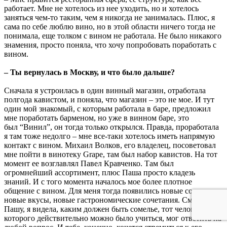
работает. Мне не хотелось из нее уходить, но и хотелось
заняться чем-то таким, чем я никогда не занималась. Плюс, я
сама по себе люблю вино, но в этой области ничего тогда не
понимала, еще толком с вином не работала. Не было никакого
знамения, просто поняла, что хочу попробовать поработать с
вином.
– Ты вернулась в Москву, и что было дальше?
Сначала я устроилась в один винный магазин, отработала
полгода кавистом, и поняла, что магазин – это не мое. И тут
один мой знакомый, с которым работала в баре, предложил
мне поработать барменом, но уже в винном баре, это
был “Винил”, он тогда только открылся. Правда, проработала
я там тоже недолго – мне все-таки хотелось иметь напрямую
контакт с вином. Михаил Волков, его владелец, посоветовал
мне пойти в винотеку Grape, там был набор кавистов. На тот
момент ее возглавлял Павел Кравченко. Там был
огромнейший ассортимент, плюс Паша просто кладезь
знаний. И с того момента началось мое более плотное
общение с вином. Для меня тогда появились новые сорта,
новые вкусы, новые гастрономические сочетания. Смотря на
Пашу, я видела, каким должен быть сомелье, тот человек, у
которого действительно можно было учиться, мог ответить на