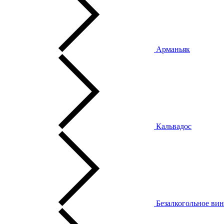
Арманьяк
Кальвадос
Безалкогольное ви