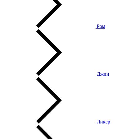
Ром
Джин
Ликер