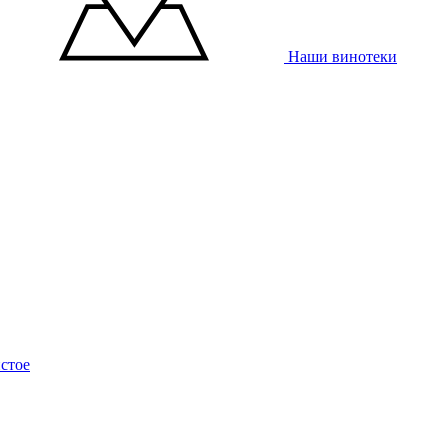
Наши винотеки
стое