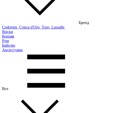
Бренд
Codorniu
Conca d'Oro
Toso
Lassalle
Виски
Коньяк
Ром
Байцзю
Аксессуары
Все