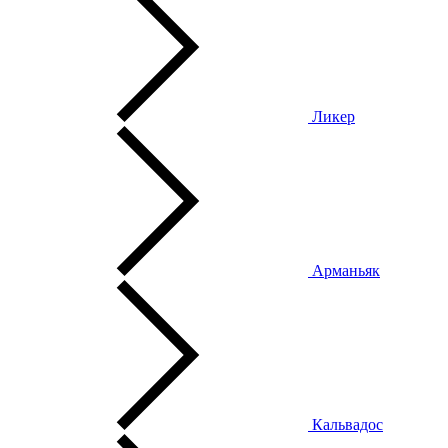
Ликер
Арманьяк
Кальвадос