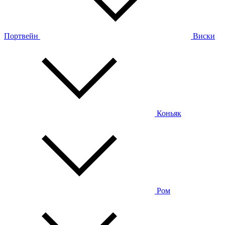
Портвейн
Виски
Коньяк
Ром