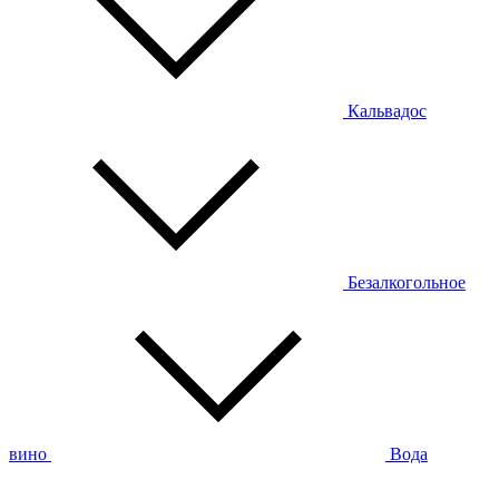
Кальвадос
Безалкогольное
вино
Вода