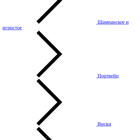
Шампанское и
игристое
Портвейн
Виски