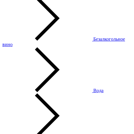
Безалкогольное
вино
Вода