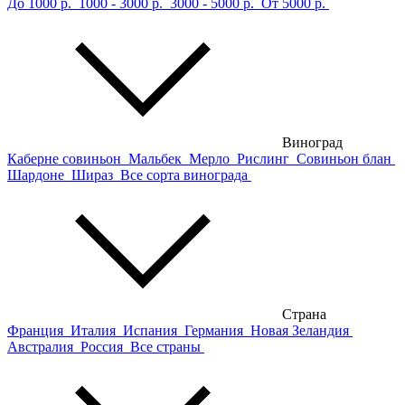
До 1000 р.
1000 - 3000 р.
3000 - 5000 р.
От 5000 р.
Виноград
Каберне совиньон
Мальбек
Мерло
Рислинг
Совиньон блан
Шардоне
Шираз
Все сорта винограда
Страна
Франция
Италия
Испания
Германия
Новая Зеландия
Австралия
Россия
Все страны