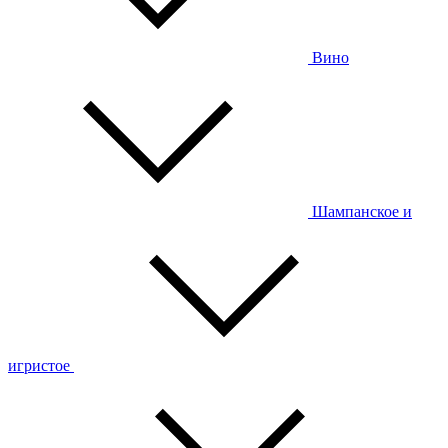
Вино
Шампанское и
игристое