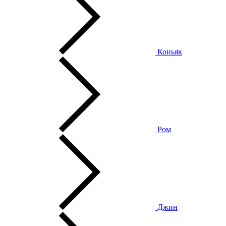
Коньяк
Ром
Джин