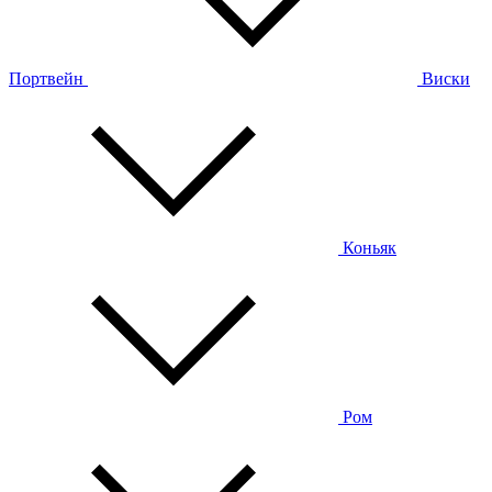
Портвейн
Виски
Коньяк
Ром