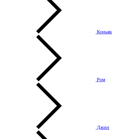
Коньяк
Ром
Джин