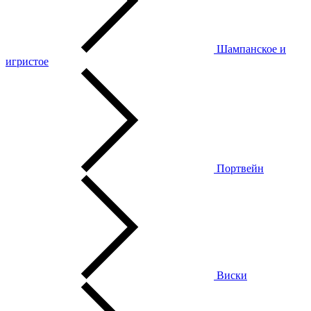
Шампанское и
игристое
Портвейн
Виски