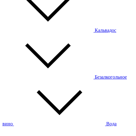
Кальвадос
Безалкогольное
вино
Вода