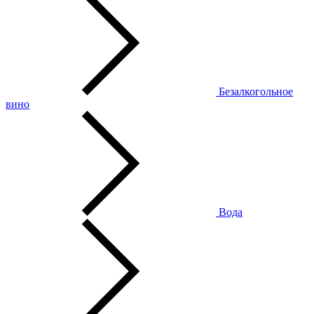
Безалкогольное
вино
Вода