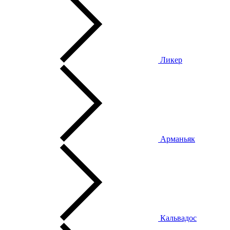
Ликер
Арманьяк
Кальвадос