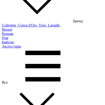
Бренд
Codorniu
Conca d'Oro
Toso
Lassalle
Виски
Коньяк
Ром
Байцзю
Аксессуары
Все