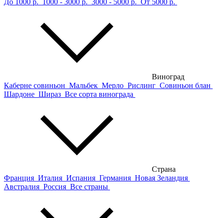
До 1000 р.
1000 - 3000 р.
3000 - 5000 р.
От 5000 р.
Виноград
Каберне совиньон
Мальбек
Мерло
Рислинг
Совиньон блан
Шардоне
Шираз
Все сорта винограда
Страна
Франция
Италия
Испания
Германия
Новая Зеландия
Австралия
Россия
Все страны