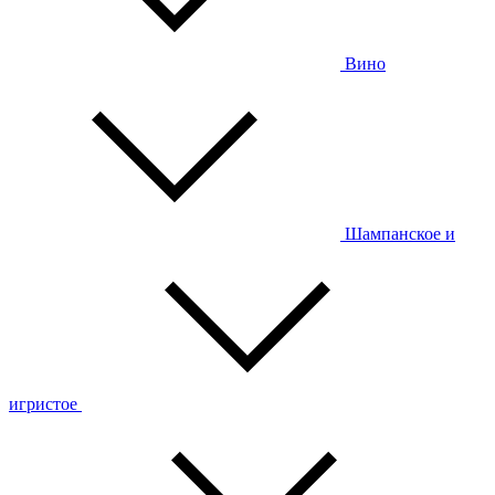
Вино
Шампанское и
игристое