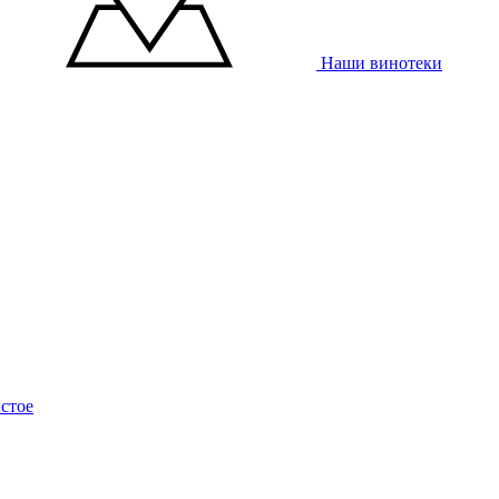
Наши винотеки
стое