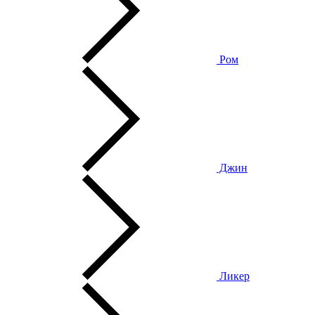
Ром
Джин
Ликер