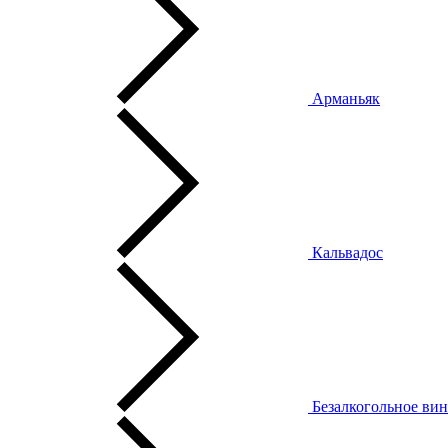
Арманьяк
Кальвадос
Безалкогольное ви