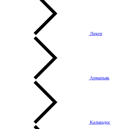
Ликер
Арманьяк
Кальвадос