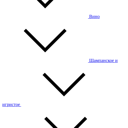
Вино
Шампанское и
игристое