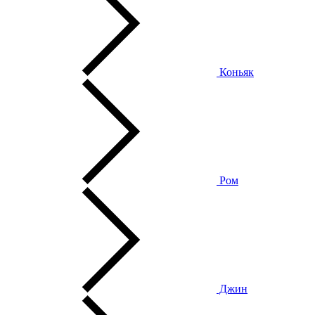
Коньяк
Ром
Джин