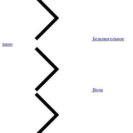
Безалкогольное
вино
Вода