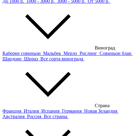
До 1000 р.
1000 - 3000 р.
3000 - 5000 р.
От 5000 р.
Виноград
Каберне совиньон
Мальбек
Мерло
Рислинг
Совиньон блан
Шардоне
Шираз
Все сорта винограда
Страна
Франция
Италия
Испания
Германия
Новая Зеландия
Австралия
Россия
Все страны