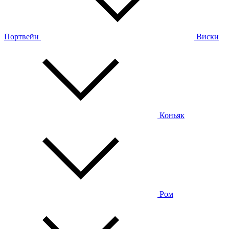
Портвейн
Виски
Коньяк
Ром