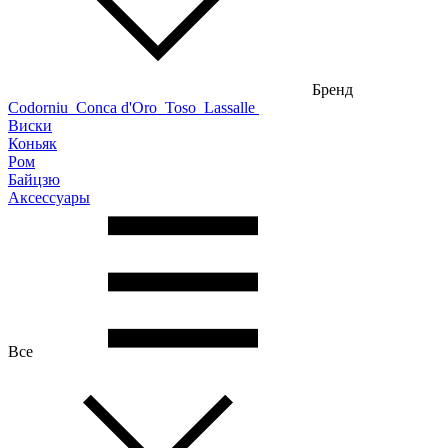
Бренд
Codorniu
Conca d'Oro
Toso
Lassalle
Виски
Коньяк
Ром
Байцзю
Аксессуары
Все