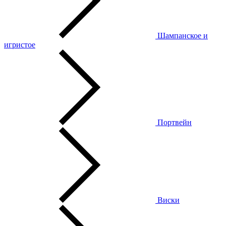
Шампанское и
игристое
Портвейн
Виски