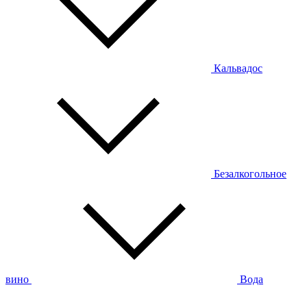
Кальвадос
Безалкогольное
вино
Вода