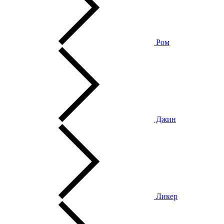
Ром
Джин
Ликер