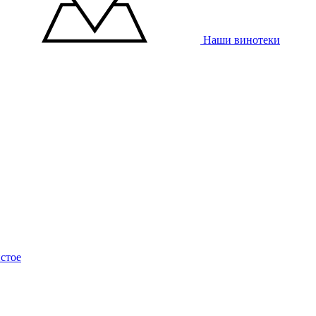
Наши винотеки
стое