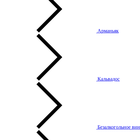
Арманьяк
Кальвадос
Безалкогольное ви