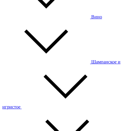
Вино
Шампанское и
игристое