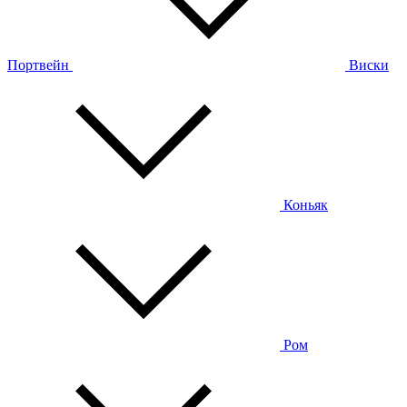
Портвейн
Виски
Коньяк
Ром