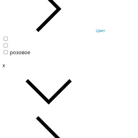
Цвет
розовое
x