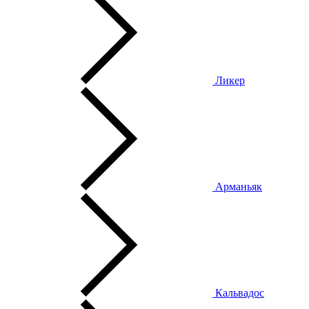
Ликер
Арманьяк
Кальвадос