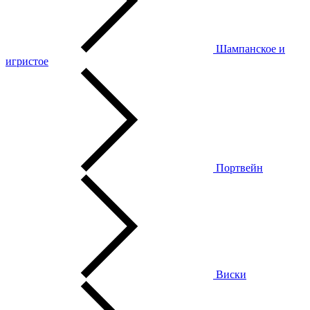
Шампанское и
игристое
Портвейн
Виски