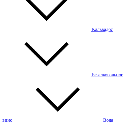
Кальвадос
Безалкогольное
вино
Вода