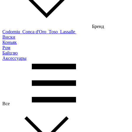
Бренд
Codorniu
Conca d'Oro
Toso
Lassalle
Виски
Коньяк
Ром
Байцзю
Аксессуары
Все