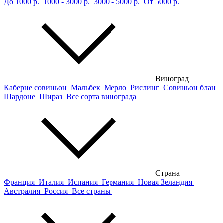
До 1000 р.
1000 - 3000 р.
3000 - 5000 р.
От 5000 р.
Виноград
Каберне совиньон
Мальбек
Мерло
Рислинг
Совиньон блан
Шардоне
Шираз
Все сорта винограда
Страна
Франция
Италия
Испания
Германия
Новая Зеландия
Австралия
Россия
Все страны