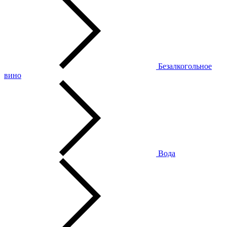
Безалкогольное
вино
Вода