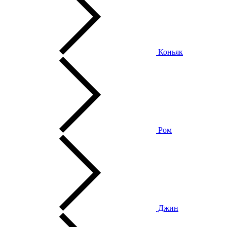
Коньяк
Ром
Джин