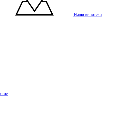
Наши винотеки
стое