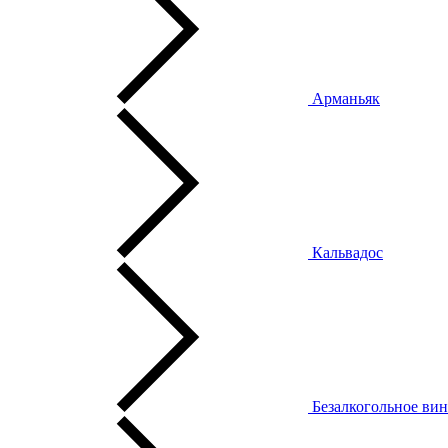
Арманьяк
Кальвадос
Безалкогольное ви