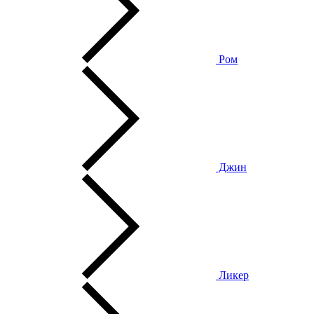
Ром
Джин
Ликер