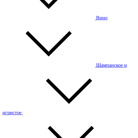
Вино
Шампанское и
игристое