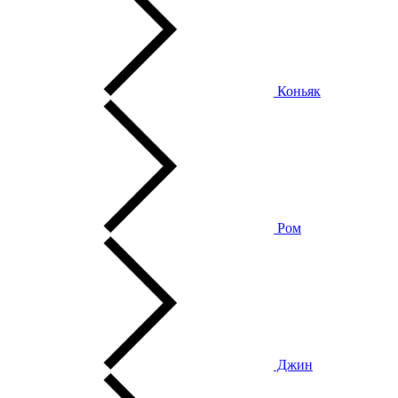
Коньяк
Ром
Джин