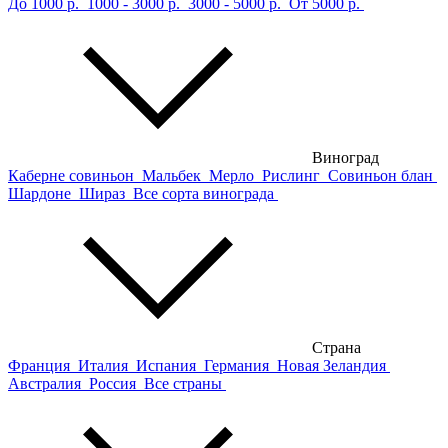
До 1000 р.
1000 - 3000 р.
3000 - 5000 р.
От 5000 р.
Виноград
Каберне совиньон
Мальбек
Мерло
Рислинг
Совиньон блан
Шардоне
Шираз
Все сорта винограда
Страна
Франция
Италия
Испания
Германия
Новая Зеландия
Австралия
Россия
Все страны