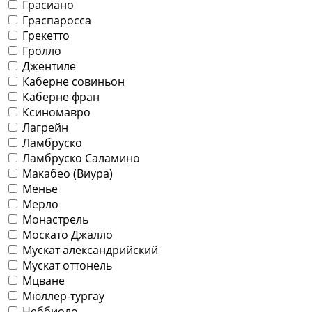
Грасиано
Граспаросса
Грекетто
Гролло
Джентиле
Каберне совиньон
Каберне фран
Ксиномавро
Лагрейн
Ламбруско
Ламбруско Саламино
Макабео (Виура)
Менье
Мерло
Монастрель
Москато Джалло
Мускат александрийский
Мускат оттонель
Мцване
Мюллер-тургау
Неббиоло