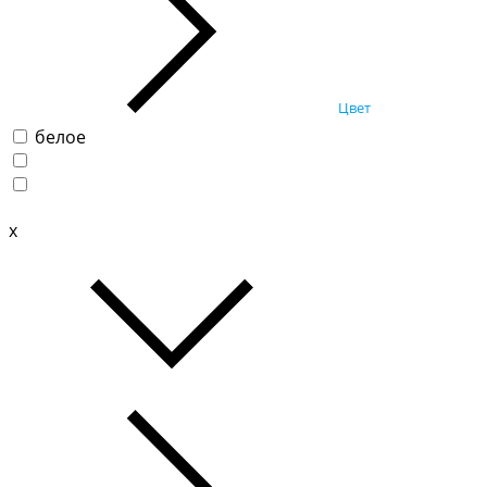
Цвет
белое
x