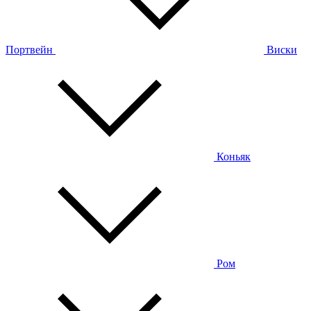
Портвейн
Виски
Коньяк
Ром