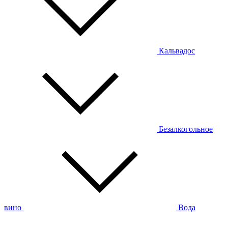
Кальвадос
Безалкогольное
вино
Вода