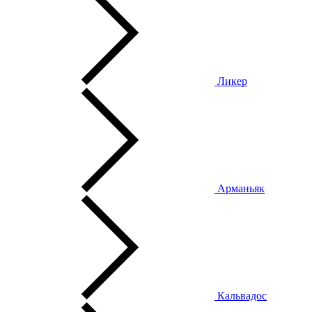
Ликер
Арманьяк
Кальвадос