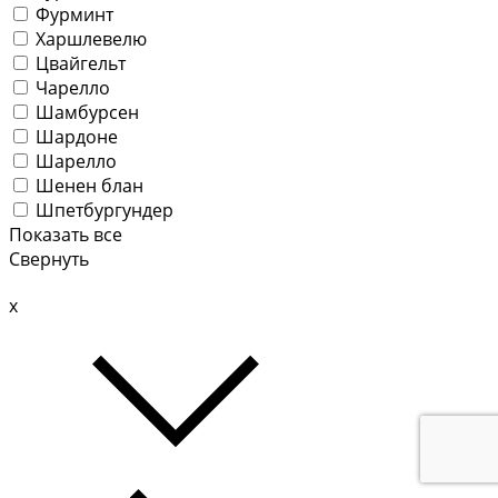
Фурминт
Харшлевелю
Цвайгельт
Чарелло
Шамбурсен
Шардоне
Шарелло
Шенен блан
Шпетбургундер
Показать все
Свернуть
x