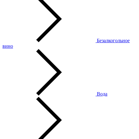
Безалкогольное
вино
Вода