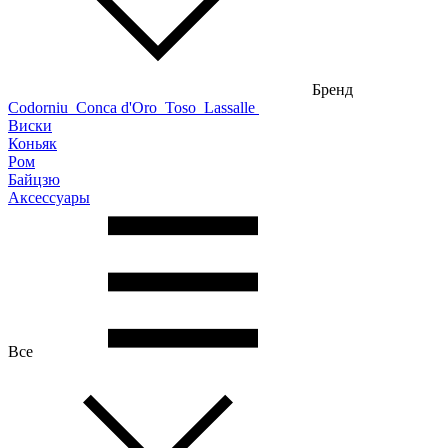
Бренд
Codorniu
Conca d'Oro
Toso
Lassalle
Виски
Коньяк
Ром
Байцзю
Аксессуары
Все