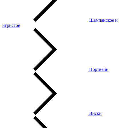
Шампанское и
игристое
Портвейн
Виски