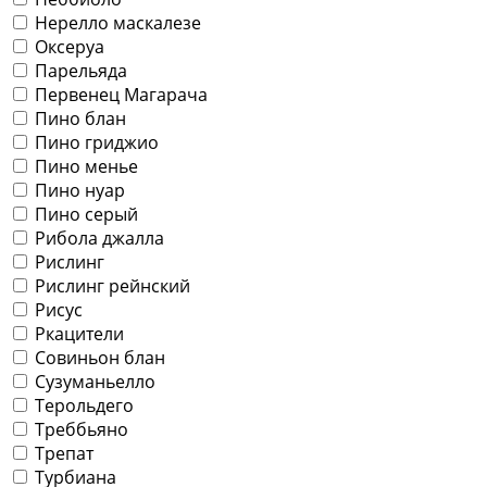
Нерелло маскалезе
Оксеруа
Парельяда
Первенец Магарача
Пино блан
Пино гриджио
Пино менье
Пино нуар
Пино серый
Рибола джалла
Рислинг
Рислинг рейнский
Рисус
Ркацители
Совиньон блан
Сузуманьелло
Терольдего
Треббьяно
Трепат
Турбиана