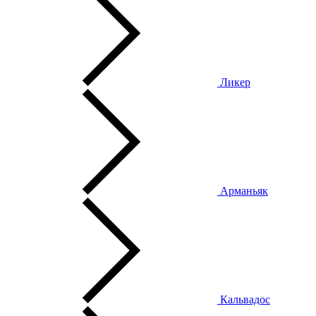
Ликер
Арманьяк
Кальвадос