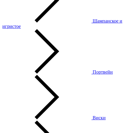
Шампанское и
игристое
Портвейн
Виски