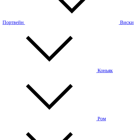
Портвейн
Виски
Коньяк
Ром