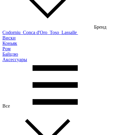
Бренд
Codorniu
Conca d'Oro
Toso
Lassalle
Виски
Коньяк
Ром
Байцзю
Аксессуары
Все