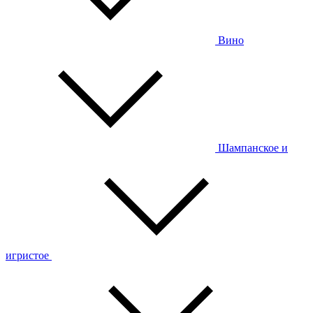
Вино
Шампанское и
игристое