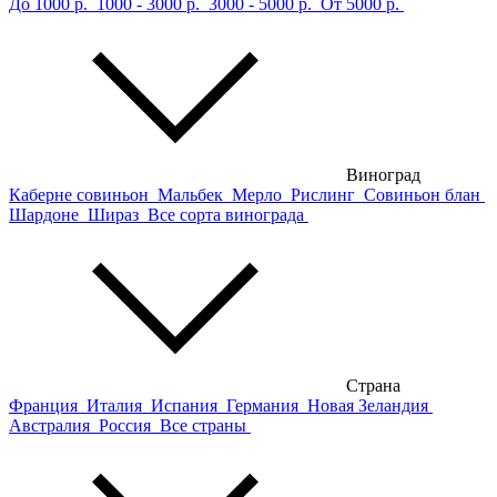
До 1000 р.
1000 - 3000 р.
3000 - 5000 р.
От 5000 р.
Виноград
Каберне совиньон
Мальбек
Мерло
Рислинг
Совиньон блан
Шардоне
Шираз
Все сорта винограда
Страна
Франция
Италия
Испания
Германия
Новая Зеландия
Австралия
Россия
Все страны