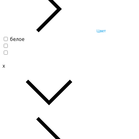
Цвет
белое
x