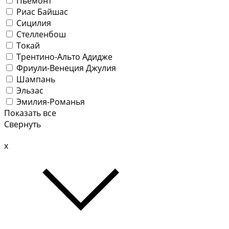
Пьемонт
Риас Байшас
Сицилия
Стелленбош
Токай
Трентино-Альто Адидже
Фриули-Венеция Джулия
Шампань
Эльзас
Эмилия-Романья
Показать все
Свернуть
x