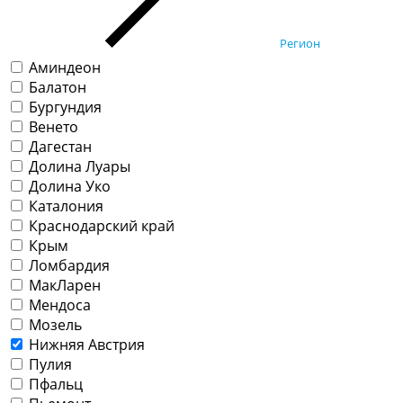
Регион
Аминдеон
Балатон
Бургундия
Венето
Дагестан
Долина Луары
Долина Уко
Каталония
Краснодарский край
Крым
Ломбардия
МакЛарен
Мендоса
Мозель
Нижняя Австрия
Пулия
Пфальц