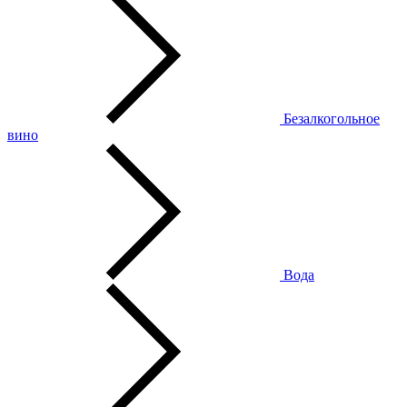
Безалкогольное
вино
Вода