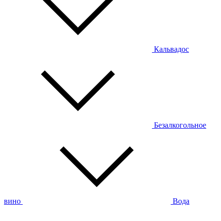
Кальвадос
Безалкогольное
вино
Вода