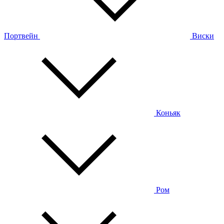
Портвейн
Виски
Коньяк
Ром