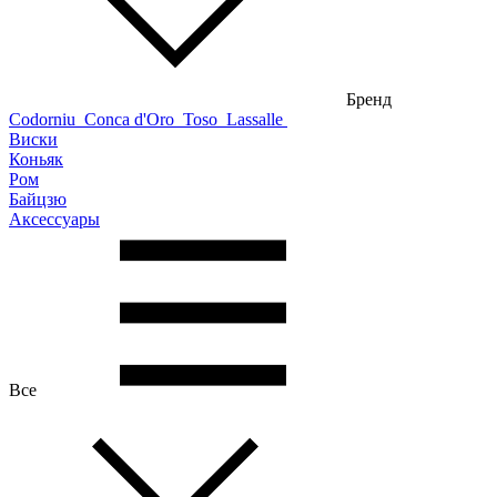
Бренд
Codorniu
Conca d'Oro
Toso
Lassalle
Виски
Коньяк
Ром
Байцзю
Аксессуары
Все