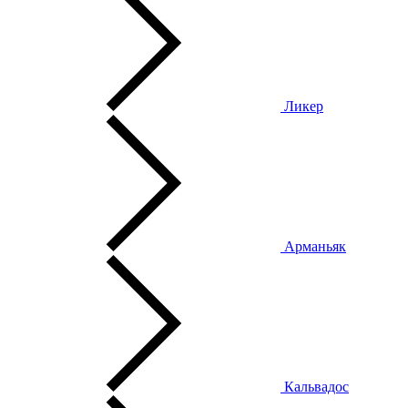
Ликер
Арманьяк
Кальвадос