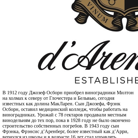
В 1912 году Джозеф Осборн приобрел виноградники Милтон
на холмах к северу от Глочестера и Бельвью, сегодня
известных как долина МакЛарен. Сын Джозефа, Фрэнк
Осборн, оставил медицинский колледж, чтобы работать на
виноградниках. Урожай с 78 гектаров продавали местным
винодельням до тех пор, пока в 1928 году не было окончено
строительство собственных погребов. В 1943 году сын
Фрэнка, Фрэнсис д’Аренберг, более известный как д’Арри,
вернулся из школы и в возрасте 16 лет стал управлять