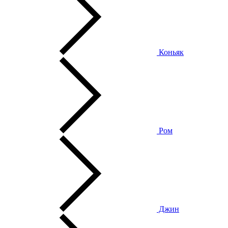
Коньяк
Ром
Джин