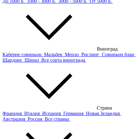
До 1000 р.
1000 - 3000 р.
3000 - 5000 р.
От 5000 р.
Виноград
Каберне совиньон
Мальбек
Мерло
Рислинг
Совиньон блан
Шардоне
Шираз
Все сорта винограда
Страна
Франция
Италия
Испания
Германия
Новая Зеландия
Австралия
Россия
Все страны