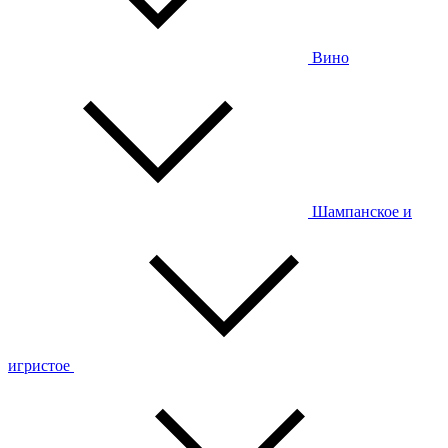
Вино
Шампанское и
игристое