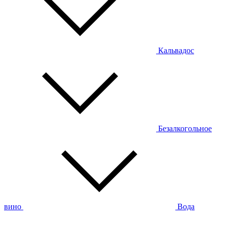
Кальвадос
Безалкогольное
вино
Вода