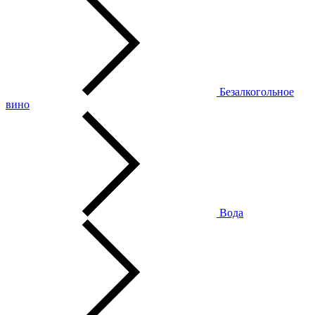
Безалкогольное
вино
Вода