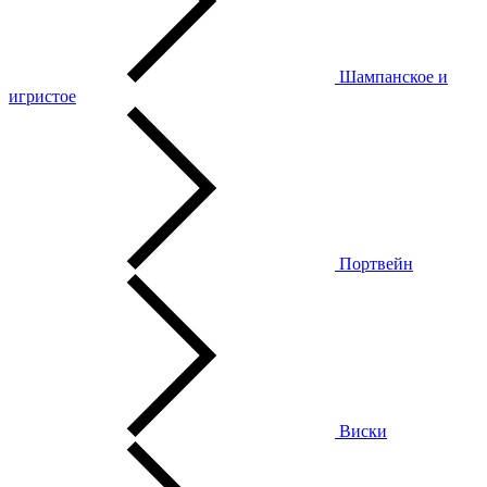
Шампанское и
игристое
Портвейн
Виски