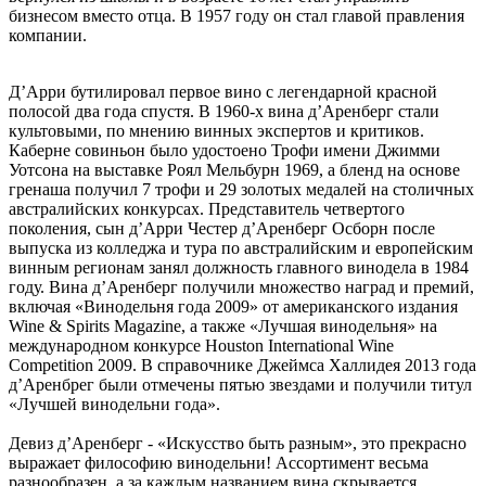
бизнесом вместо отца. В 1957 году он стал главой правления
компании.
Д’Арри бутилировал первое вино с легендарной красной
полосой два года спустя. В 1960-х вина д’Аренберг стали
культовыми, по мнению винных экспертов и критиков.
Каберне совиньон было удостоено Трофи имени Джимми
Уотсона на выставке Роял Мельбурн 1969, а бленд на основе
гренаша получил 7 трофи и 29 золотых медалей на столичных
австралийских конкурсах. Представитель четвертого
поколения, сын д’Арри Честер д’Аренберг Осборн после
выпуска из колледжа и тура по австралийским и европейским
винным регионам занял должность главного винодела в 1984
году. Вина д’Аренберг получили множество наград и премий,
включая «Винодельня года 2009» от американского издания
Wine & Spirits Magazine, а также «Лучшая винодельня» на
международном конкурсе Houston International Wine
Competition 2009. В справочнике Джеймса Халлидея 2013 года
д’Аренбрег были отмечены пятью звездами и получили титул
«Лучшей винодельни года».
Девиз д’Аренберг - «Искусство быть разным», это прекрасно
выражает философию винодельни! Ассортимент весьма
разнообразен, а за каждым названием вина скрывается