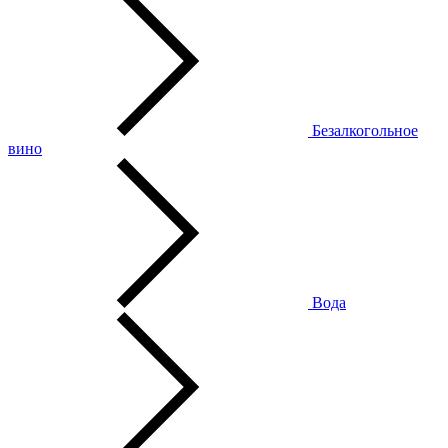
Безалкогольное
вино
Вода