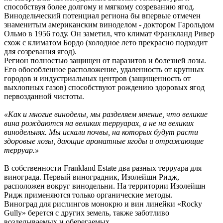
способствуя более долгому и мягкому созреванию ягод.
Винодельческий потенциал региона бы впервые отмечен
знаменитым американским виноделом - доктором Гарольдом
Ольмо в 1956 году. Он заметил, что климат Франкланд Ривер
схож с климатом Бордо (холодное лето прекрасно подходит
для созревания ягод).
Регион полностью защищен от паразитов и болезней лозы.
Его обособленное расположение, удаленность от крупных
городов и индустриальных центров (защищенность от
выхлопных газов) способствуют рождению здоровых ягод
первозданной чистоты.
«Как и многие виноделы, мы разделяем мнение, что великие
вина рождаются на великих терруарах, а не на великих
винодельнях. Мы искали почвы, на которых будут расти
здоровые лозы, дающие ароматные ягоды и отражающие
терруар.»
В собственности Frankland Estate два разных терруара для
винограда. Первый виноградник, Изолейшн Ридж,
расположен вокруг винодельни. На территории Изолейшн
Ридж применяются только органические методы.
Виноград для рислингов монокрю и вин линейки «Rocky
Gully» берется с других земель, также заботливо
возделываемых и оберегаемых.