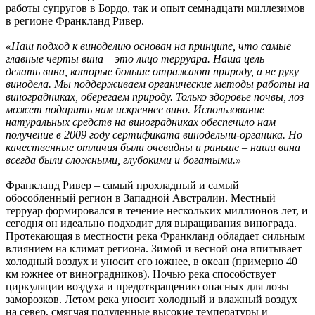
работы супругов в Бордо, так и опыт семнадцати миллезимов
в регионе Франкланд Ривер.
«Наш подход к виноделию основан на принципе, что самые
главные черты вина – это лицо терруара. Наша цель –
делать вина, которые больше отражают природу, а не руку
винодела. Мы поддерживаем органические методы работы на
виноградниках, оберегаем природу. Только здоровье почвы, лоз
может подарить нам искреннее вино. Использование
натуральных средств на виноградниках обеспечило нам
получение в 2009 году сертификата винодельни-органика. Но
качественные отличия были очевидны и раньше – наши вина
всегда были сложными, глубокими и богатыми.»
Франкланд Ривер – самый прохладный и самый
обособленный регион в Западной Австралии. Местный
терруар формировался в течение нескольких миллионов лет, и
сегодня он идеально подходит для выращивания винограда.
Протекающая в местности река Франкланд обладает сильным
влиянием на климат региона. Зимой и весной она впитывает
холодный воздух и уносит его южнее, в океан (примерно 40
км южнее от виноградников). Ночью река способствует
циркуляции воздуха и предотвращению опасных для лозы
заморозков. Летом река уносит холодный и влажный воздух
на север, смягчая полуденные высокие температуры и