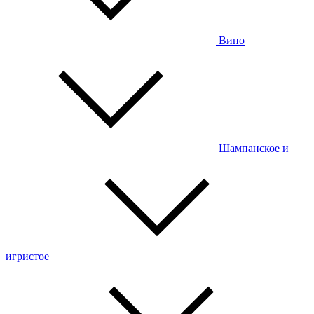
Вино
Шампанское и
игристое