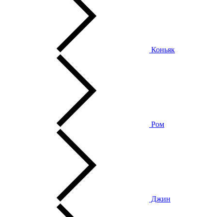
Коньяк
Ром
Джин