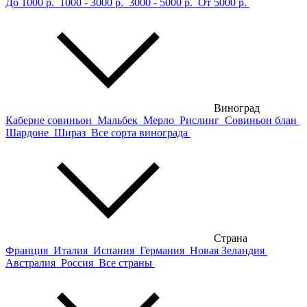
До 1000 р.
1000 - 3000 р.
3000 - 5000 р.
От 5000 р.
Виноград
Каберне совиньон
Мальбек
Мерло
Рислинг
Совиньон блан
Шардоне
Шираз
Все сорта винограда
Страна
Франция
Италия
Испания
Германия
Новая Зеландия
Австралия
Россия
Все страны