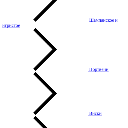
Шампанское и
игристое
Портвейн
Виски