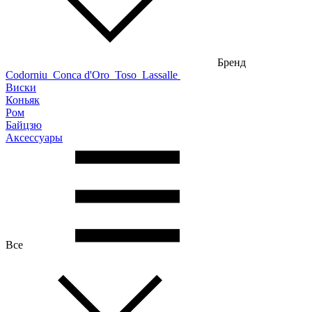
Бренд
Codorniu
Conca d'Oro
Toso
Lassalle
Виски
Коньяк
Ром
Байцзю
Аксессуары
Все