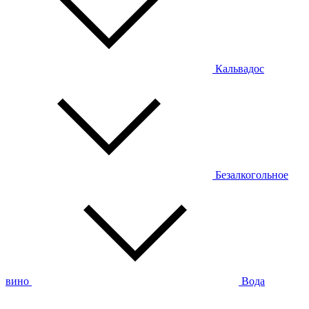
Кальвадос
Безалкогольное
вино
Вода