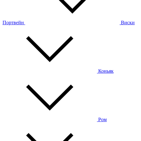
Портвейн
Виски
Коньяк
Ром