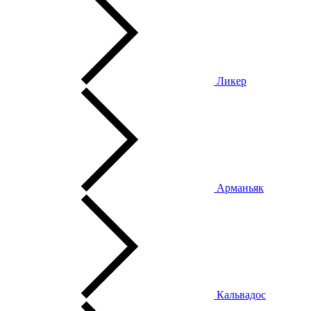
Ликер
Арманьяк
Кальвадос